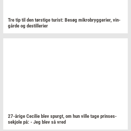
Tre tip til den
tørsti­ge
turist:
Besøg
mi­kro­bryg­ge­ri­er,
vin­
går­de
og
destil­le­ri­er
27-​årige
Ce­ci­lie
blev
spurgt,
om hun ville tage
prin­ses­
sekjo­le
på: - Jeg blev så vred