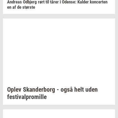
An­dreas
Od­b­jerg
rørt til tårer i
Oden­se:
Kal­der
kon­cer­ten
en af de
stør­ste
Oplev
Skan­der­borg
- også helt uden
festi­val­pro­mil­le