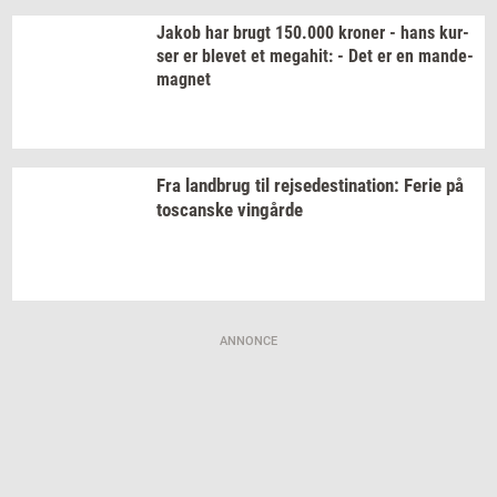
Jakob har brugt
150.000
kro­ner
- hans
kur­
ser
er
ble­vet
et
me­ga­hit:
- Det er en
mande-​
magnet
Fra
land­brug
til
rej­se­desti­na­tion:
Ferie på
toscan­ske
vin­går­de
ANNONCE