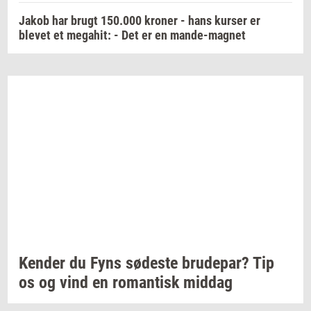
Jakob har brugt 150.000 kroner - hans kurser er
blevet et megahit: - Det er en mande-magnet
Ken­der
du Fyns
sø­de­ste
bru­de­par?
Tip
os og vind en
ro­man­tisk
mid­dag