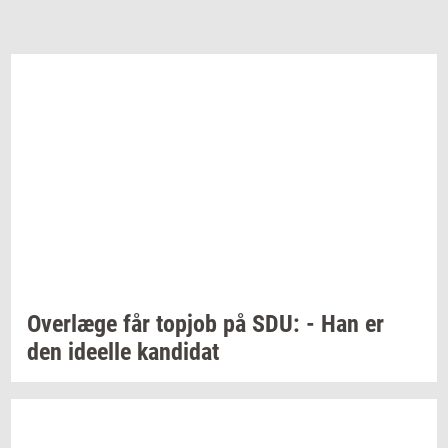
Over­læ­ge
får
topjob
på SDU: - Han er
den
ide­el­le
kan­di­dat