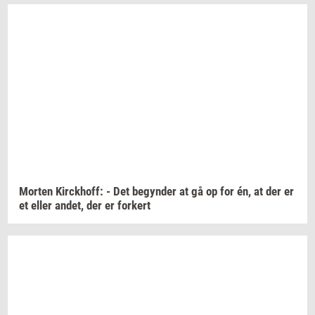
Mor­ten
Kirck­hoff:
- Det
be­gyn­der
at gå op for én, at der er
et eller
andet,
der er
for­kert