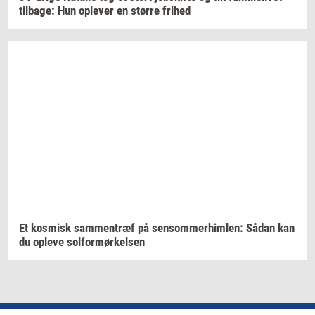
til­ba­ge:
Hun
op­le­ver
en
stør­re
fri­hed
Et
kos­misk
sam­men­træf
på
sen­som­mer­him­len:
Sådan kan
du
op­le­ve
sol­for­mør­kel­sen