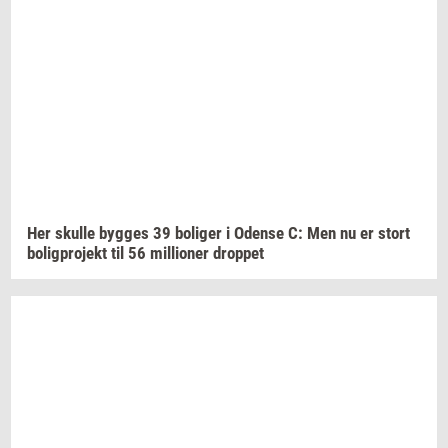
Her
skul­le
byg­ges
39
bo­li­ger
i
Oden­se
C: Men nu er stort
bo­lig­pro­jekt
til 56
mil­li­o­ner
drop­pet