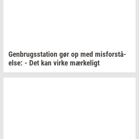
Gen­brugs­sta­tion
gør op med
mis­for­stå­
el­se:
- Det kan virke
mær­ke­ligt