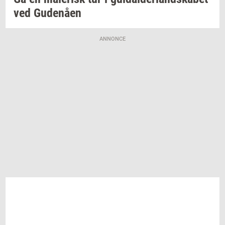
ved
Gu­denå­en
ANNONCE