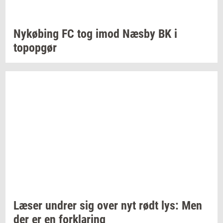
Ny­kø­bing
FC tog imod Næsby BK i
topop­gør
Læser
un­drer
sig over nyt rødt lys: Men
der er en
for­kla­ring