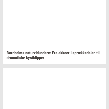
Born­holms
na­tur­vi­dun­de­re:
Fra
ek­ko­er
i
spræk­ke­da­len
til
dra­ma­ti­ske
kyst­klip­per