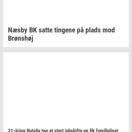
Næsby BK satte
tin­ge­ne
på plads mod
Brøns­høj
31-​årige
Na­ta­lie
tog et stort
jobs­kif­te
og fik
fa­mi­li­e­li­vet