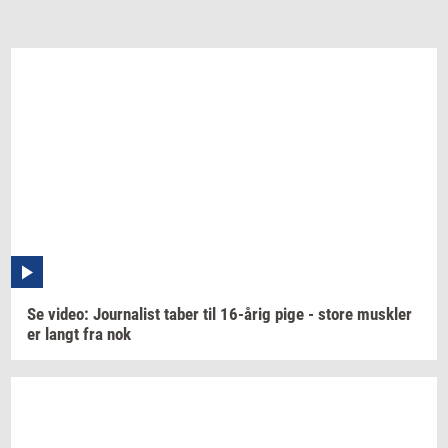
Se
video:
Jour­na­list
taber til
16-årig
pige - store
mus­k­ler
er langt fra nok