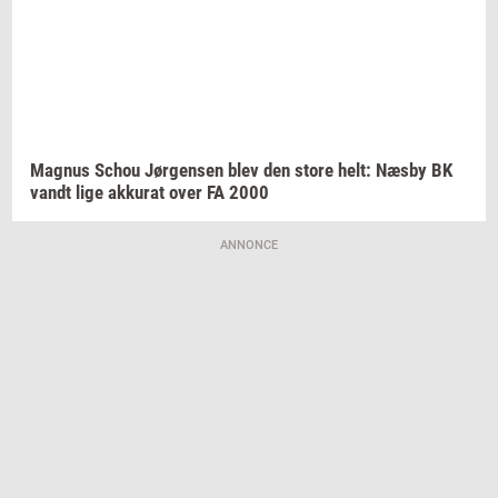
Magnus
Schou
Jør­gen­sen
blev den store helt: Næsby BK
vandt lige
ak­ku­rat
over FA 2000
ANNONCE