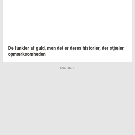
De
funk­ler
af guld, men det er deres
hi­sto­ri­er,
der
stjæ­ler
op­mærk­som­he­den
ANNONCE