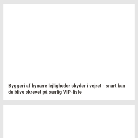
Byg­ge­ri
af
by­næ­re
lej­lig­he­der
sky­der
i
vej­ret
- snart kan
du blive
skre­vet
på
sær­lig
VIP-​liste