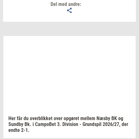
Del med andre:
Email
Navn
Jeg vil gerne modtage et nyhedsoverblik, samt
relevante tilbud og brugerfordele på mail. Det er altid
muligt at afmelde.
Privatlivspolitik.
Her får du
over­blik­ket
over
op­gø­ret
mel­lem
Næsby BK og
Sund­by
Bk. i
Cam­po­Bet
3.
Di­vi­sion
-
Grund­spil
2026/27,
der
endte 2-1.