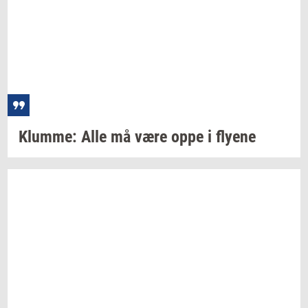
Klum­me:
Alle må være oppe i
fly­e­ne