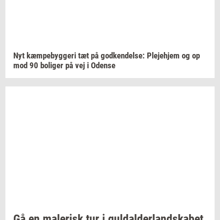
Nyt
kæm­pe­byg­ge­ri
tæt på
god­ken­del­se:
Ple­je­hjem
og op
mod 90
bo­li­ger
på vej i
Oden­se
Gå en
ma­le­risk
tur i
gul­dal­der­land­ska­bet