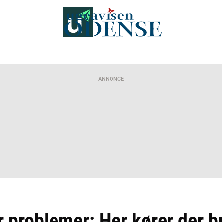
ANNONCE
 problemer: Her kører der b