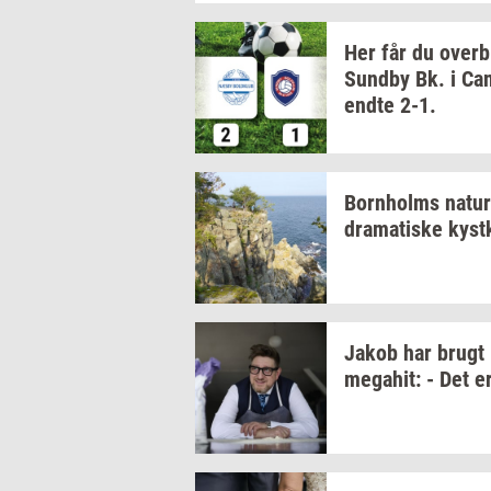
Her får du
over­b
Sund­by
Bk. i
Cam
endte 2-1.
Born­holms
na­tur
dra­ma­ti­ske
kyst­
Jakob har brugt
me­ga­hit:
- Det e