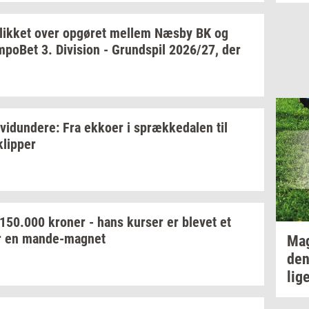
lik­ket
over
op­gø­ret
mel­lem
Næsby BK og
­po­Bet
3.
Di­vi­sion
-
Grund­spil
2026/27,
der
­vi­dun­de­re:
Fra
ek­ko­er
i
spræk­ke­da­len
til
klip­per
150.000
kro­ner
- hans
kur­ser
er
ble­vet
et
r en
mande-​magnet
Ma
den
lig