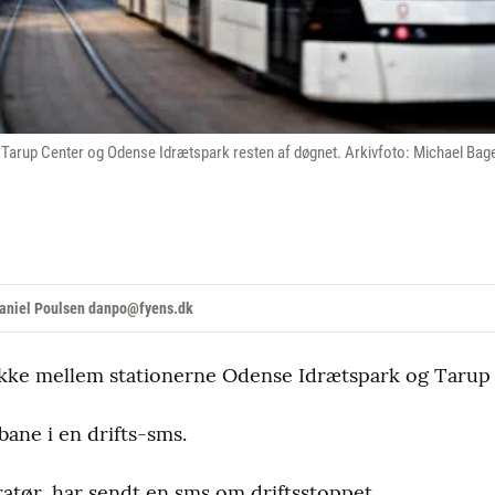
Tarup Center og Odense Idrætspark resten af døgnet. Arkivfoto: Michael Bag
aniel Poulsen danpo@fyens.dk
kke mellem stationerne Odense Idrætspark og Tarup 
ane i en drifts-sms.
ratør, har sendt en sms om driftsstoppet.