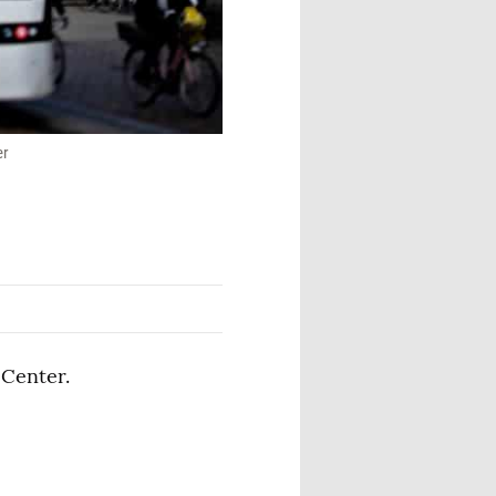
er
Center.