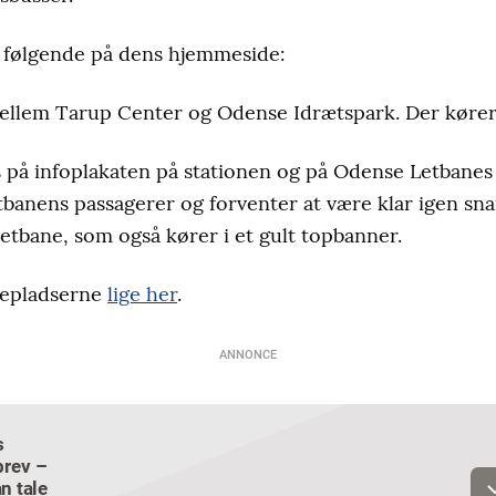
 følgende på dens hjemmeside:
ellem Tarup Center og Odense Idrætspark. Der kører 
s på infoplakaten på stationen og på Odense Letbanes
banens passagerer og forventer at være klar igen snar
tbane, som også kører i et gult topbanner.
depladserne
lige her
.
ANNONCE
s
Email
rev –
n tale