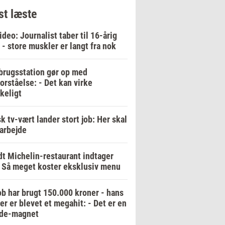
t læste
ideo: Journalist taber til 16-årig
 - store muskler er langt fra nok
rugsstation gør op med
orståelse: - Det kan virke
keligt
k tv-vært lander stort job: Her skal
arbejde
t Michelin-restaurant indtager
 Så meget koster eksklusiv menu
b har brugt 150.000 kroner - hans
er er blevet et megahit: - Det er en
de-magnet