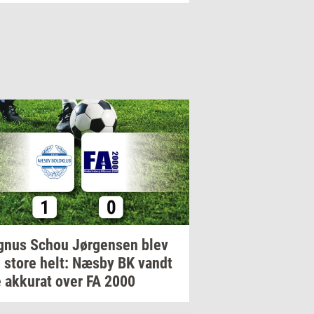
gnus
Schou
Jør­gen­sen
blev
 store helt: Næsby BK vandt
e
ak­ku­rat
over FA 2000