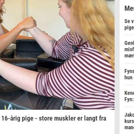
Mes
Se v
pige
Genb
misf
mær
Fyns
hun 
Kend
Fyn:
Jako
l
16-årig
pige - store
mus­k­ler
er langt fra
kurs
man