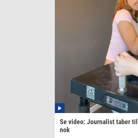
Se
video:
Jour­na­list
taber ti
nok