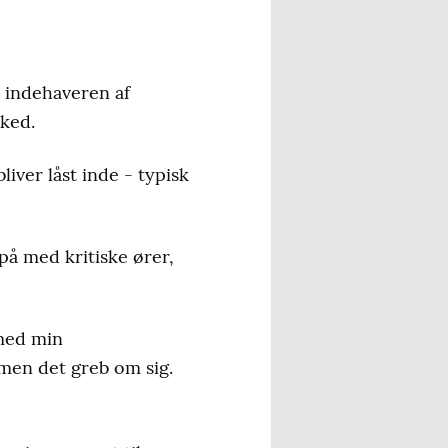
er indehaveren af
ked.
iver låst inde - typisk
 på med kritiske ører,
 med min
men det greb om sig.