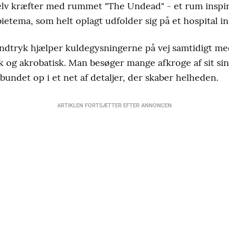
lv kræfter med rummet "The Undead" - et rum inspir
etema, som helt oplagt udfolder sig på et hospital in
indtryk hjælper kuldegysningerne på vej samtidigt med
sk og akrobatisk. Man besøger mange afkroge af sit sind
undet op i et net af detaljer, der skaber helheden.
ARTIKLEN FORTSÆTTER EFTER ANNONCEN