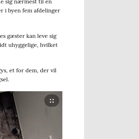
e sig nærmest til en
r i byen fem afdelinger
res gæster kan leve sig
idt uhyggelige, hvilket
ys, et for dem, der vil
sel.