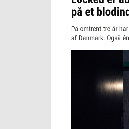
på et blodi
På omtrent tre år ha
af Danmark. Også én i