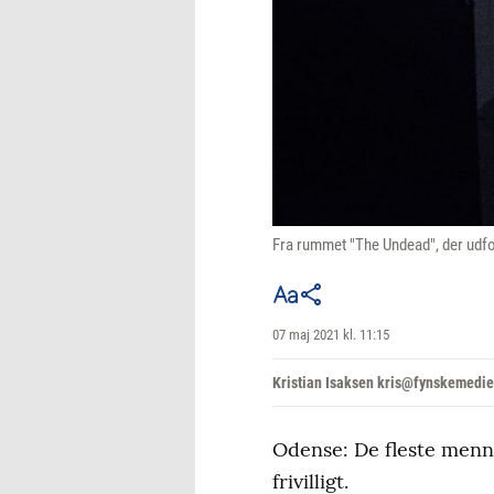
Fra rummet "The Undead", der udfold
07 maj 2021 kl. 11:15
Kristian Isaksen kris@fynskemedie
Odense: De fleste menne
frivilligt.