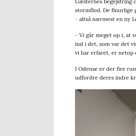
Gæsternes begejstring o
stormflod. De finurlige
- altså nærmest en ny 
- Vi går meget op i, at 
ind i det, som var det v
vi har erfaret, er netop
I Odense er der fire rum
udfordre deres indre kri