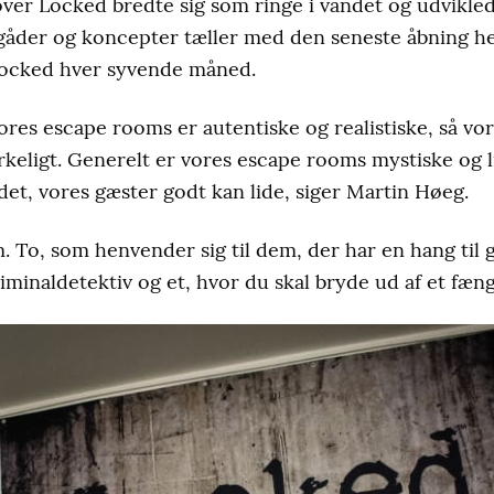
ver Locked bredte sig som ringe i vandet og udvikled
 gåder og koncepter tæller med den seneste åbning he
Locked hver syvende måned.
vores escape rooms er autentiske og realistiske, så vo
irkeligt. Generelt er vores escape rooms mystiske og l
 det, vores gæster godt kan lide, siger Martin Høeg.
. To, som henvender sig til dem, der har en hang til g
minaldetektiv og et, hvor du skal bryde ud af et fæng