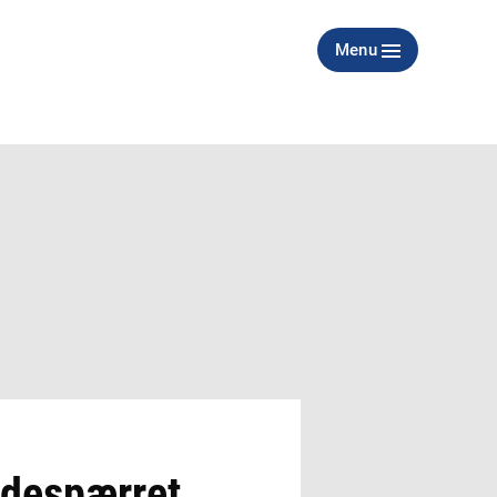
Menu
indespærret