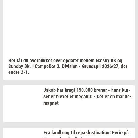
Jeg vil gerne modtage et nyhedsoverblik, samt
relevante tilbud og brugerfordele på mail. Det er altid
muligt at afmelde.
Privatlivspolitik.
Her får du
over­blik­ket
over
op­gø­ret
mel­lem
Næsby BK og
Sund­by
Bk. i
Cam­po­Bet
3.
Di­vi­sion
-
Grund­spil
2026/27,
der
endte 2-1.
Jakob har brugt
150.000
kro­ner
- hans
kur­
ser
er
ble­vet
et
me­ga­hit:
- Det er en
mande-​
magnet
Fra
land­brug
til
rej­se­desti­na­tion:
Ferie på