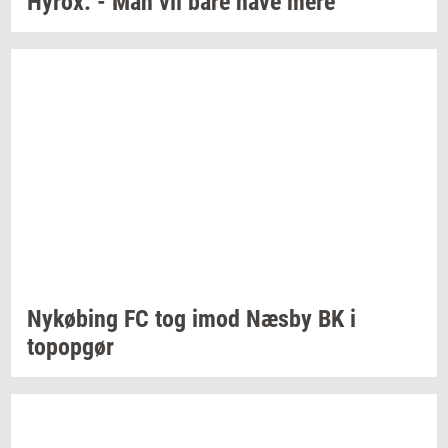
Hyrox:
- Man vil bare have mere
Ny­kø­bing
FC tog imod Næsby BK i
topop­gør