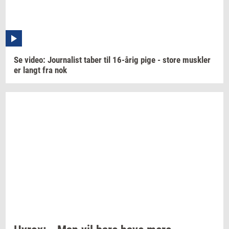
Se
video:
Jour­na­list
taber til
16-årig
pige - store
mus­k­ler
er langt fra nok