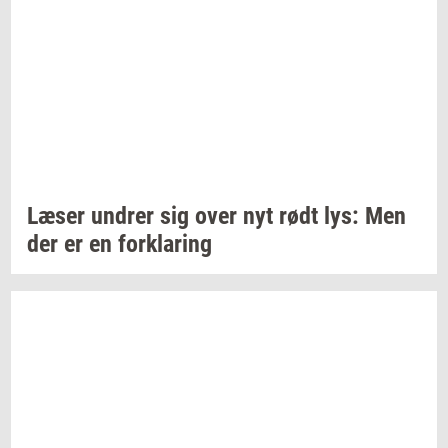
Læser
un­drer
sig over nyt rødt lys: Men
der er en
for­kla­ring