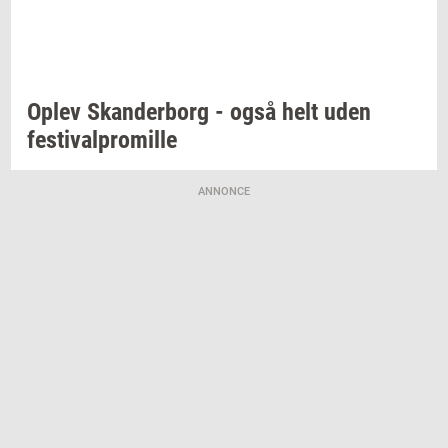
Oplev
Skan­der­borg
- også helt uden
festi­val­pro­mil­le
ANNONCE