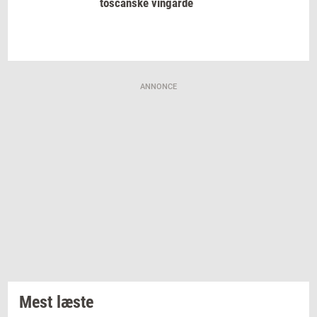
toscan­ske
vin­går­de
ANNONCE
Mest læste