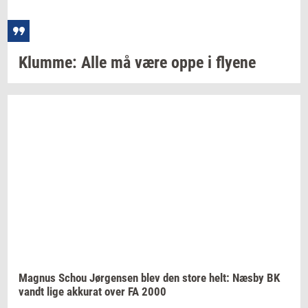
Klum­me:
Alle må være oppe i
fly­e­ne
Magnus
Schou
Jør­gen­sen
blev den store helt: Næsby BK
vandt lige
ak­ku­rat
over FA 2000