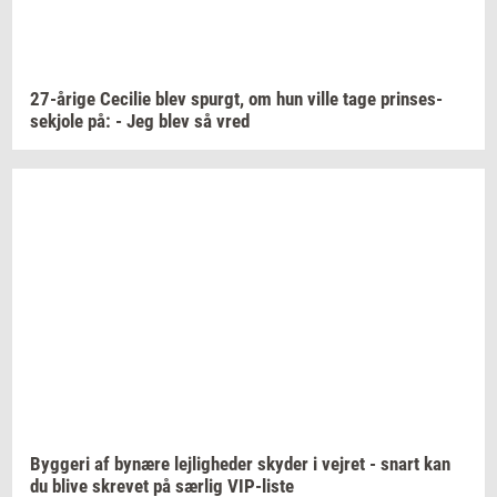
27-​årige
Ce­ci­lie
blev
spurgt,
om hun ville tage
prin­ses­
sekjo­le
på: - Jeg blev så vred
Byg­ge­ri
af
by­næ­re
lej­lig­he­der
sky­der
i
vej­ret
- snart kan
du blive
skre­vet
på
sær­lig
VIP-​liste