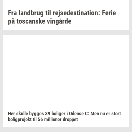
Fra
land­brug
til
rej­se­desti­na­tion:
Ferie
på
toscan­ske
vin­går­de
Her
skul­le
byg­ges
39
bo­li­ger
i
Oden­se
C: Men nu er stort
bo­lig­pro­jekt
til 56
mil­li­o­ner
drop­pet