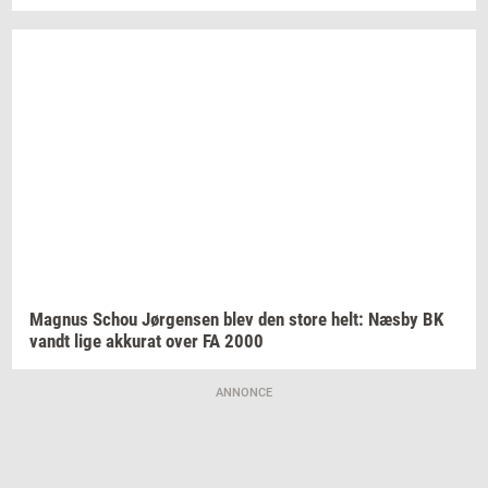
Magnus
Schou
Jør­gen­sen
blev den store helt: Næsby BK
vandt lige
ak­ku­rat
over FA 2000
ANNONCE