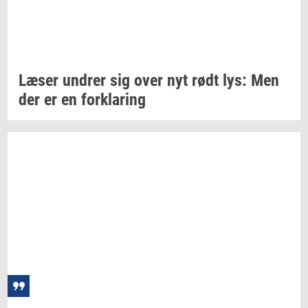
Læser
un­drer
sig over nyt rødt lys: Men
der er en
for­kla­ring