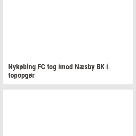
Ny­kø­bing
FC tog imod Næsby BK i
topop­gør