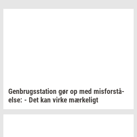
Gen­brugs­sta­tion
gør op med
mis­for­stå­
el­se:
- Det kan virke
mær­ke­ligt