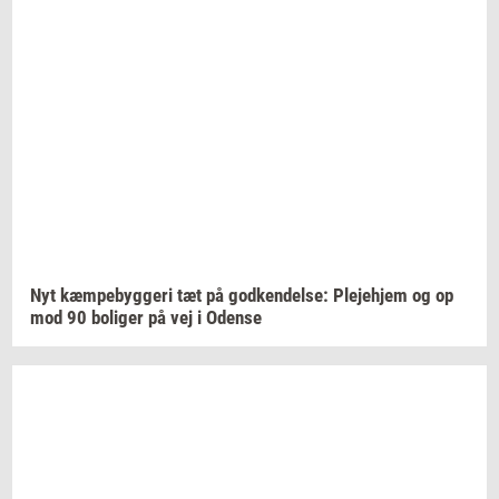
Nyt
kæm­pe­byg­ge­ri
tæt på
god­ken­del­se:
Ple­je­hjem
og op
mod 90
bo­li­ger
på vej i
Oden­se