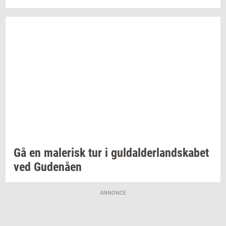
Gå en
ma­le­risk
tur i
gul­dal­der­land­ska­bet
ved
Gu­denå­en
ANNONCE