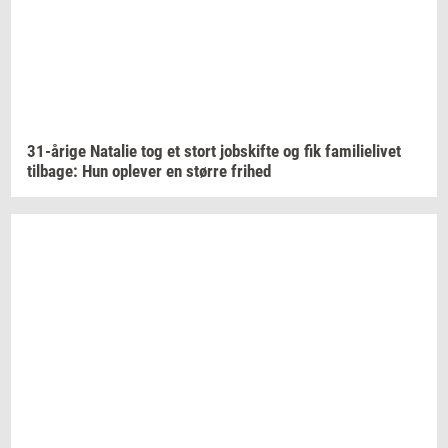
31-​årige
Na­ta­lie
tog et stort
jobs­kif­te
og fik
fa­mi­li­e­li­vet
til­ba­ge:
Hun
op­le­ver
en
stør­re
fri­hed