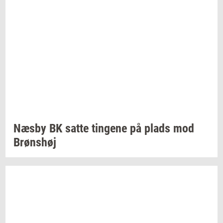
Næsby BK satte
tin­ge­ne
på plads mod
Brøns­høj