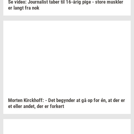
Se
video:
Jour­na­list
taber til
16-årig
pige - store
mus­k­ler
er langt fra nok
Mor­ten
Kirck­hoff:
- Det
be­gyn­der
at gå op for én, at der er
et eller
andet,
der er
for­kert