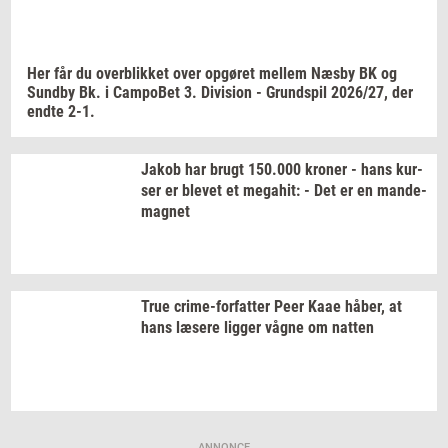
Her får du
over­blik­ket
over
op­gø­ret
mel­lem
Næsby BK og
Sund­by
Bk. i
Cam­po­Bet
3.
Di­vi­sion
-
Grund­spil
2026/27,
der
endte 2-1.
Jakob har brugt
150.000
kro­ner
- hans
kur­
ser
er
ble­vet
et
me­ga­hit:
- Det er en
mande-​
magnet
True
crime-​forfatter
Peer Kaae
håber,
at
hans
læ­se­re
lig­ger
vågne om
nat­ten
ANNONCE