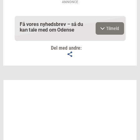
ANNONCE
Få vores nyhedsbrev – så du
Tilmeld
kan tale med om Odense
Del med andre:
Email
Navn
Jeg vil gerne modtage et nyhedsoverblik, samt
relevante tilbud og brugerfordele på mail. Det er altid
muligt at afmelde.
Privatlivspolitik.