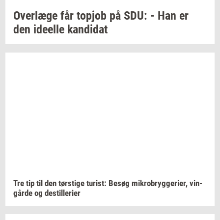
Over­læ­ge
får
topjob
på SDU: - Han er
den
ide­el­le
kan­di­dat
Tre tip til den
tørsti­ge
turist:
Besøg
mi­kro­bryg­ge­ri­er,
vin­
går­de
og
destil­le­ri­er