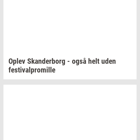
Oplev
Skan­der­borg
- også helt uden
festi­val­pro­mil­le