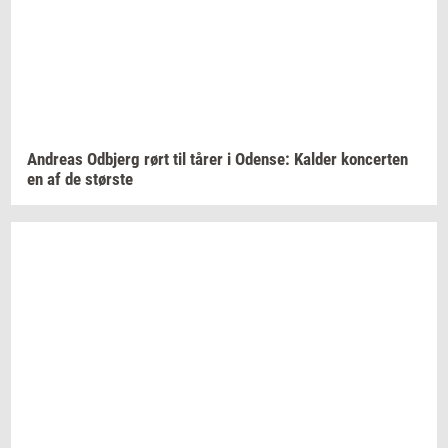
An­dreas
Od­b­jerg
rørt til tårer i
Oden­se:
Kal­der
kon­cer­ten
en af de
stør­ste