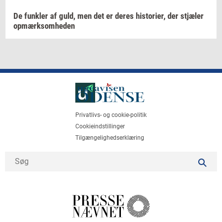
De
funk­ler
af guld, men det er deres
hi­sto­ri­er,
der
stjæ­ler
op­mærk­som­he­den
Privatlivs- og cookie-politik
Cookieindstillinger
Tilgængelighedserklæring