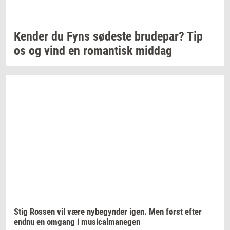
Ken­der
du Fyns
sø­de­ste
bru­de­par?
Tip
os og vind en
ro­man­tisk
mid­dag
Stig
Ros­sen
vil være
ny­be­gyn­der
igen. Men først efter
endnu en
om­gang
i
mu­si­cal­ma­ne­gen