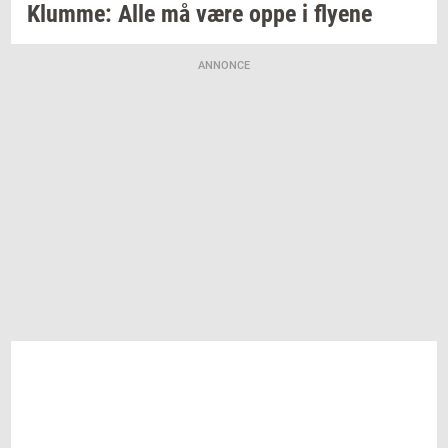
Klum­me:
Alle må være oppe i
fly­e­ne
ANNONCE