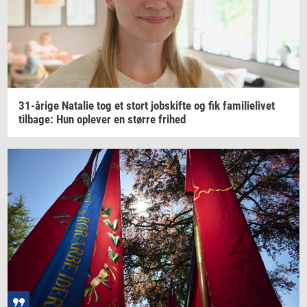
31-​årige
Na­ta­lie
tog et stort
jobs­kif­te
og fik
fa­mi­li­e­li­vet
til­ba­ge:
Hun
op­le­ver
en
stør­re
fri­hed