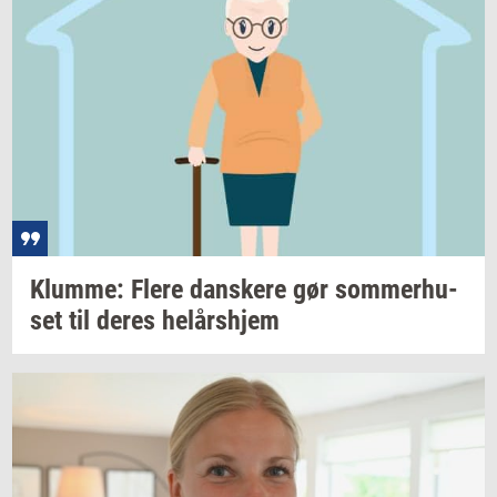
Klum­me: Flere
dan­ske­re
gør
som­mer­hu­
set
til deres
helårs­hjem