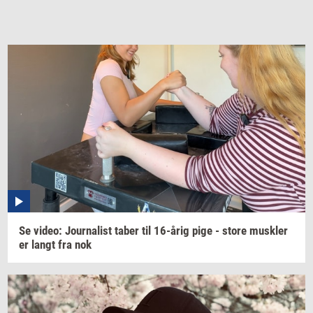
Se
video:
Jour­na­list
taber til
16-årig
pige - store
mus­k­ler
er langt fra nok