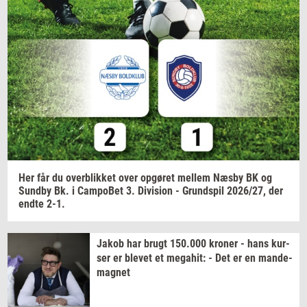
Navn
Jeg vil gerne modtage et nyhedsoverblik, samt
relevante tilbud og brugerfordele på mail. Det er altid
muligt at afmelde.
Privatlivspolitik.
Her får du
over­blik­ket
over
op­gø­ret
mel­lem
Næsby BK og
Sund­by
Bk. i
Cam­po­Bet
3.
Di­vi­sion
-
Grund­spil
2026/27,
der
endte 2-1.
Jakob har brugt
150.000
kro­ner
- hans
kur­
ser
er
ble­vet
et
me­ga­hit:
- Det er en
mande-​
magnet