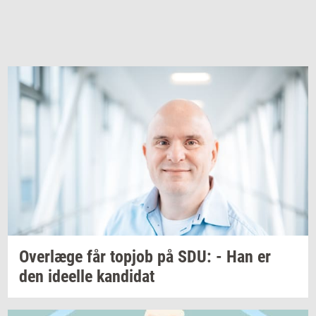
Over­læ­ge
får
topjob
på SDU: - Han er
den
ide­el­le
kan­di­dat