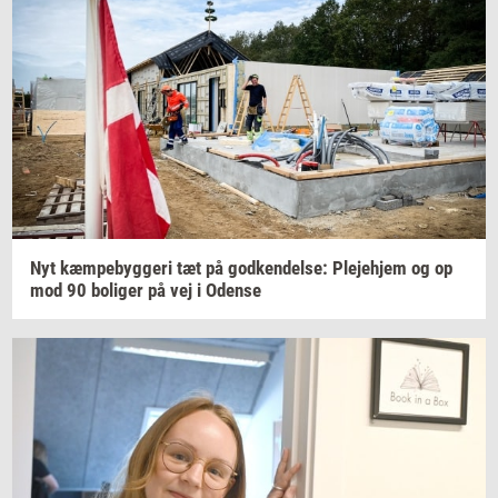
Nyt
kæm­pe­byg­ge­ri
tæt på
god­ken­del­se:
Ple­je­hjem
og op
mod 90
bo­li­ger
på vej i
Oden­se