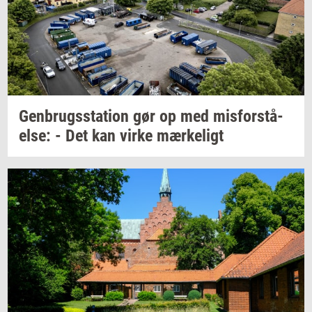
Gen­brugs­sta­tion
gør op med
mis­for­stå­
el­se:
- Det kan virke
mær­ke­ligt