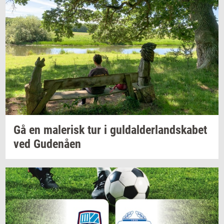
Gå en
ma­le­risk
tur i
gul­dal­der­land­ska­bet
ved
Gu­denå­en