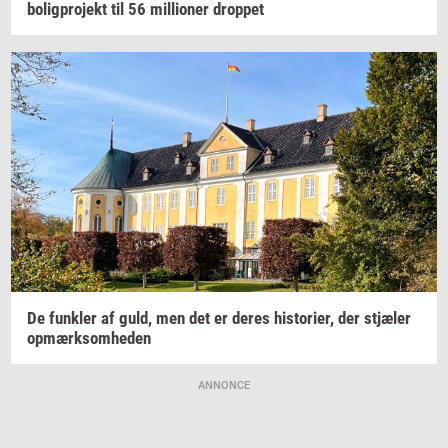
bo­lig­pro­jekt
til 56
mil­li­o­ner
drop­pet
De
funk­ler
af guld, men det er deres
hi­sto­ri­er,
der
stjæ­ler
op­mærk­som­he­den
ANNONCE