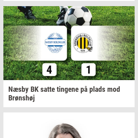
Næsby BK satte
tin­ge­ne
på plads mod
Brøns­høj