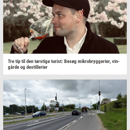
Tre tip til den
tørsti­ge
turist:
Besøg
mi­kro­bryg­ge­ri­er,
vin­
går­de
og
destil­le­ri­er