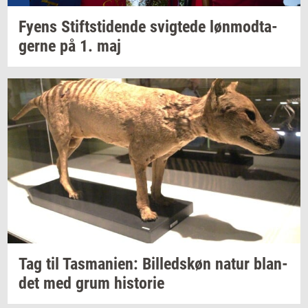
Fyens
Stift­s­ti­den­de
svig­te­de
løn­mod­ta­
ger­ne
på 1. maj
Tag til
Tas­ma­ni­en:
Bil­leds­køn
natur
blan­
det
med grum
hi­sto­rie