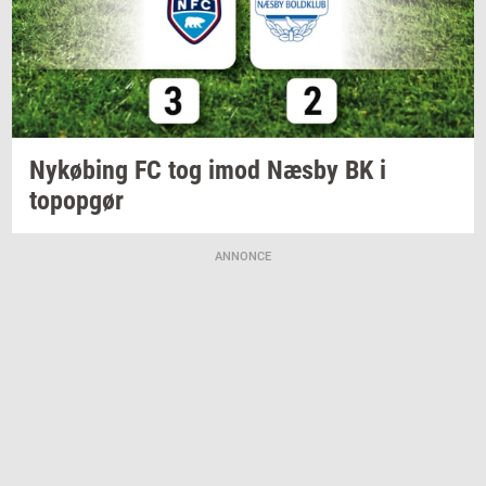
Ny­kø­bing
FC tog imod Næsby BK i
topop­gør
ANNONCE