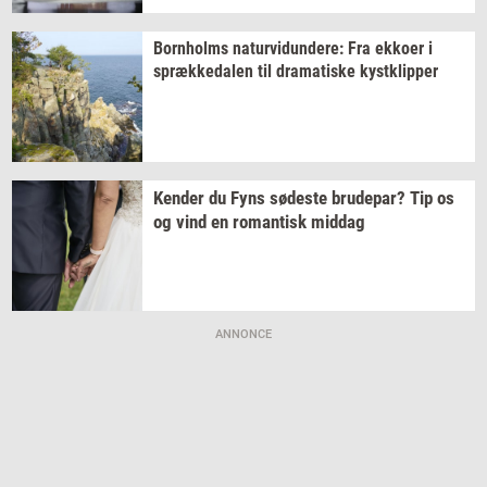
Born­holms
na­tur­vi­dun­de­re:
Fra
ek­ko­er
i
spræk­ke­da­len
til
dra­ma­ti­ske
kyst­klip­per
Ken­der
du Fyns
sø­de­ste
bru­de­par?
Tip os
og vind en
ro­man­tisk
mid­dag
ANNONCE