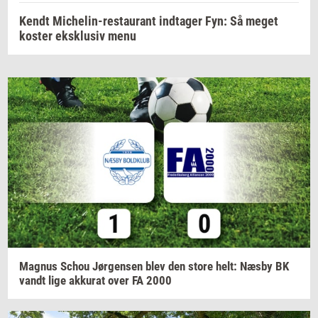
Kendt Michelin-restaurant indtager Fyn: Så meget
koster eksklusiv menu
Magnus
Schou
Jør­gen­sen
blev den store helt: Næsby BK
vandt lige
ak­ku­rat
over FA 2000