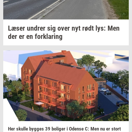
Læser
un­drer
sig over nyt rødt lys: Men
der er en
for­kla­ring
Her
skul­le
byg­ges
39
bo­li­ger
i
Oden­se
C: Men nu er stort