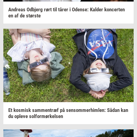
An­dreas
Od­b­jerg
rørt til tårer i
Oden­se:
Kal­der
kon­cer­ten
en af de
stør­ste
Et
kos­misk
sam­men­træf
på
sen­som­mer­him­len:
Sådan kan
du
op­le­ve
sol­for­mør­kel­sen