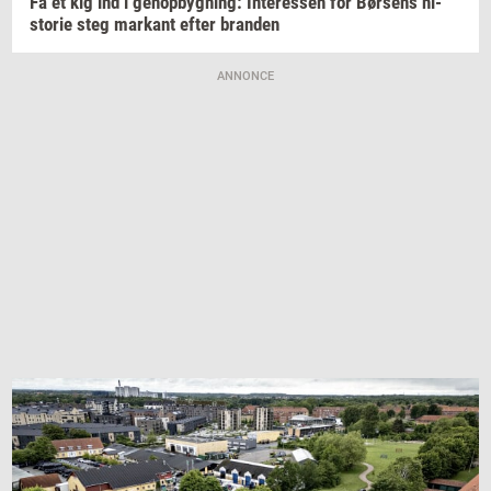
Få et kig ind i
genop­byg­ning:
In­ter­es­sen
for
Bør­sens
hi­
sto­rie
steg
mar­kant
efter
bran­den
ANNONCE