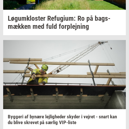
Løgum­klo­ster
Re­fu­gi­um:
Ro på
bags­
mæk­ken
med fuld
for­plej­ning
Byg­ge­ri
af
by­næ­re
lej­lig­he­der
sky­der
i
vej­ret
- snart kan
du blive
skre­vet
på
sær­lig
VIP-​liste