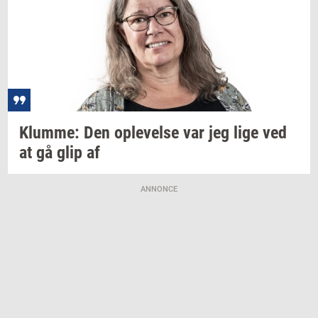
Klum­me:
Den
op­le­vel­se
var jeg lige ved
at gå glip af
ANNONCE