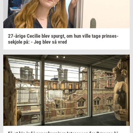
27-​årige
Ce­ci­lie
blev
spurgt,
om hun ville tage
prin­ses­
sekjo­le
på: - Jeg blev så vred