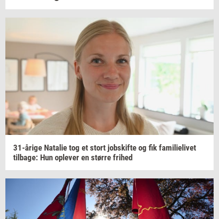
31-​årige
Na­ta­lie
tog et stort
jobs­kif­te
og fik
fa­mi­li­e­li­vet
til­ba­ge:
Hun
op­le­ver
en
stør­re
fri­hed