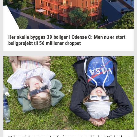
Her
skul­le
byg­ges
39
bo­li­ger
i
Oden­se
C: Men nu er stort
bo­lig­pro­jekt
til 56
mil­li­o­ner
drop­pet