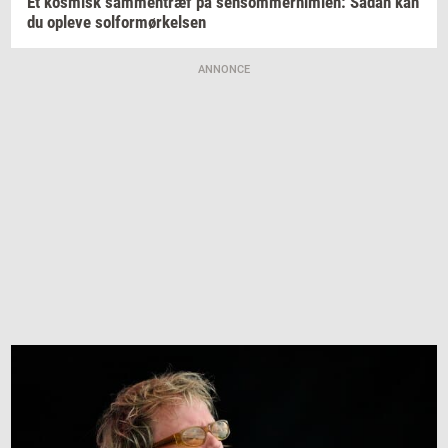
Et
kos­misk
sam­men­træf
på
sen­som­mer­him­len:
Sådan kan
du
op­le­ve
sol­for­mør­kel­sen
ANNONCE