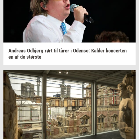
An­dreas
Od­b­jerg
rørt til tårer i
Oden­se:
Kal­der
kon­cer­ten
en af de
stør­ste