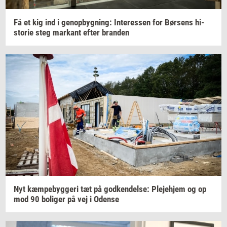
Få et kig ind i
genop­byg­ning:
In­ter­es­sen
for
Bør­sens
hi­
sto­rie
steg
mar­kant
efter
bran­den
Nyt
kæm­pe­byg­ge­ri
tæt på
god­ken­del­se:
Ple­je­hjem
og op
mod 90
bo­li­ger
på vej i
Oden­se