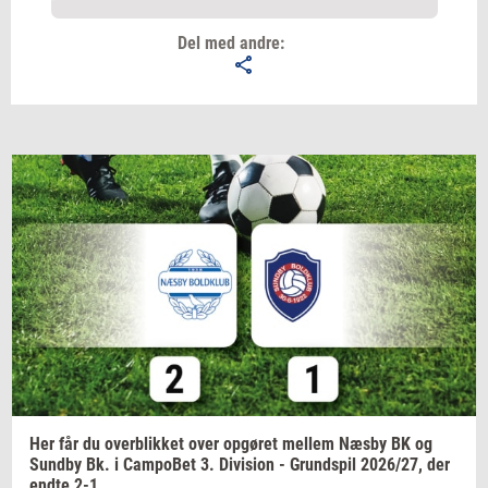
Del med andre:
Email
Navn
Jeg vil gerne modtage et nyhedsoverblik, samt
relevante tilbud og brugerfordele på mail. Det er altid
muligt at afmelde.
Privatlivspolitik.
Her får du
over­blik­ket
over
op­gø­ret
mel­lem
Næsby BK og
Sund­by
Bk. i
Cam­po­Bet
3.
Di­vi­sion
-
Grund­spil
2026/27,
der
endte 2-1.