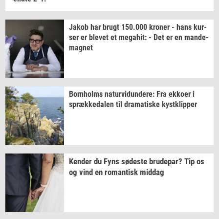
Jakob har brugt
150.000
kro­ner
- hans
kur­
ser
er
ble­vet
et
me­ga­hit:
- Det er en
mande-​
magnet
Born­holms
na­tur­vi­dun­de­re:
Fra
ek­ko­er
i
spræk­ke­da­len
til
dra­ma­ti­ske
kyst­klip­per
Ken­der
du Fyns
sø­de­ste
bru­de­par?
Tip os
og vind en
ro­man­tisk
mid­dag