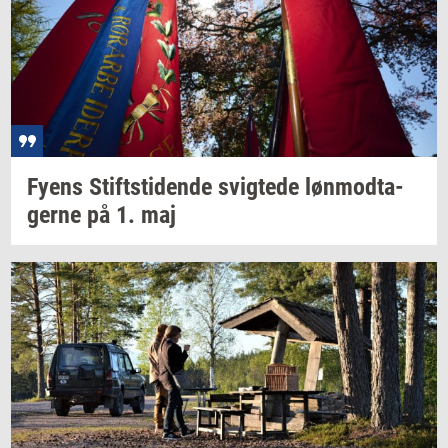
Fyens
Stift­s­ti­den­de
svig­te­de
løn­mod­ta­
ger­ne
på 1. maj