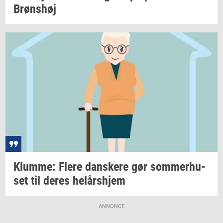
Brøns­høj
Klum­me: Flere
dan­ske­re
gør
som­mer­hu­
set
til deres
helårs­hjem
ANNONCE