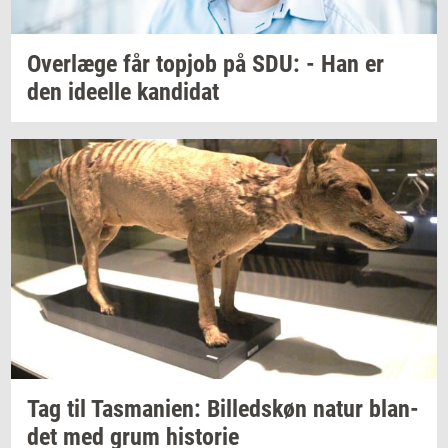
Over­læ­ge
får
topjob
på SDU: - Han er
den
ide­el­le
kan­di­dat
Tag til
Tas­ma­ni­en:
Bil­leds­køn
natur
blan­
det
med grum
hi­sto­rie