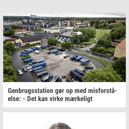
Gen­brugs­sta­tion
gør op med
mis­for­stå­
el­se:
- Det kan virke
mær­ke­ligt