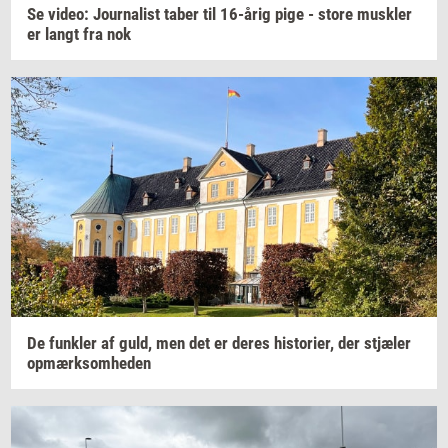
Se
video:
Jour­na­list
taber til
16-årig
pige - store
mus­k­ler
er langt fra nok
De
funk­ler
af guld, men det er deres
hi­sto­ri­er,
der
stjæ­ler
op­mærk­som­he­den