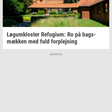
Løgum­klo­ster
Re­fu­gi­um:
Ro på
bags­
mæk­ken
med fuld
for­plej­ning
ANNONCE