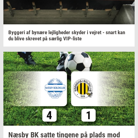
Byg­ge­ri
af
by­næ­re
lej­lig­he­der
sky­der
i
vej­ret
- snart kan
du blive
skre­vet
på
sær­lig
VIP-​liste
Næsby BK satte
tin­ge­ne
på plads mod