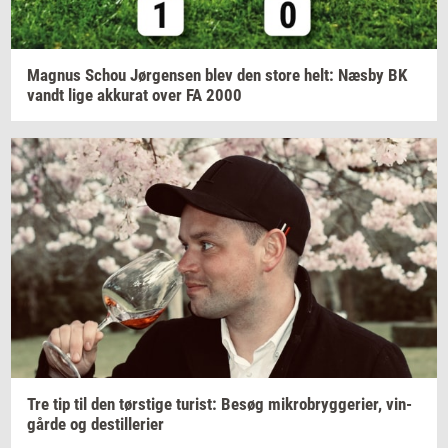
Magnus
Schou
Jør­gen­sen
blev den store helt: Næsby BK
vandt lige
ak­ku­rat
over FA 2000
Tre tip til den
tørsti­ge
turist:
Besøg
mi­kro­bryg­ge­ri­er,
vin­
går­de
og
destil­le­ri­er