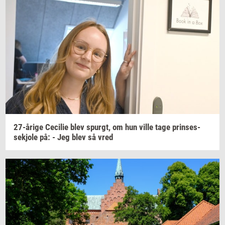
27-​årige
Ce­ci­lie
blev
spurgt,
om hun ville tage
prin­ses­
sekjo­le
på: - Jeg blev så vred