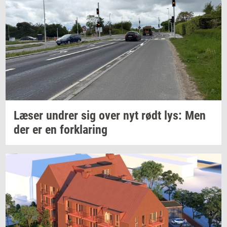
Læser
un­drer
sig over nyt rødt lys: Men
der er en
for­kla­ring