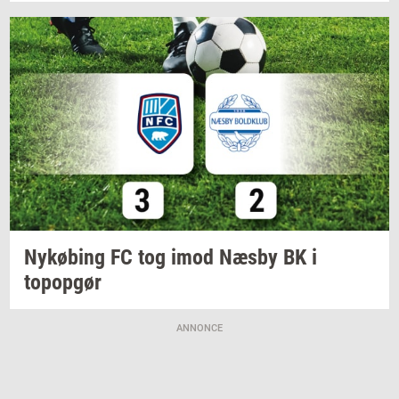
Ny­kø­bing
FC tog imod Næsby BK i
topop­gør
ANNONCE