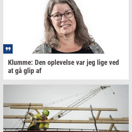
Klum­me:
Den
op­le­vel­se
var jeg lige ved
at gå glip af