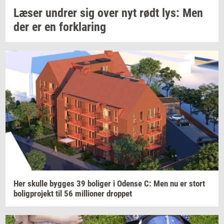
Læser
un­drer
sig over nyt rødt lys: Men
der er en
for­kla­ring
Her
skul­le
byg­ges
39
bo­li­ger
i
Oden­se
C: Men nu er stort
bo­lig­pro­jekt
til 56
mil­li­o­ner
drop­pet