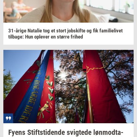
31-​årige
Na­ta­lie
tog et stort
jobs­kif­te
og fik
fa­mi­li­e­li­vet
til­ba­ge:
Hun
op­le­ver
en
stør­re
fri­hed
Fyens
Stift­s­ti­den­de
svig­te­de
løn­mod­ta­