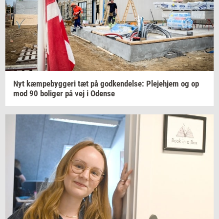
Nyt
kæm­pe­byg­ge­ri
tæt på
god­ken­del­se:
Ple­je­hjem
og op
mod 90
bo­li­ger
på vej i
Oden­se