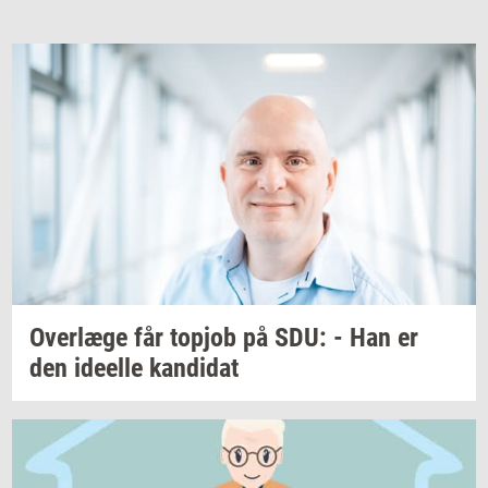
Over­læ­ge
får
topjob
på SDU: - Han er
den
ide­el­le
kan­di­dat