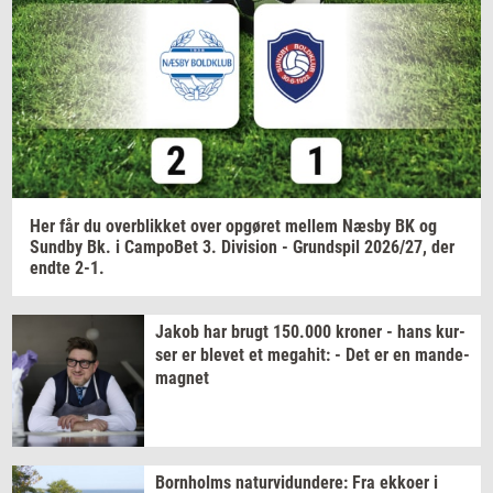
Jeg vil gerne modtage et nyhedsoverblik, samt
relevante tilbud og brugerfordele på mail. Det er altid
muligt at afmelde.
Privatlivspolitik.
Her får du
over­blik­ket
over
op­gø­ret
mel­lem
Næsby BK og
Sund­by
Bk. i
Cam­po­Bet
3.
Di­vi­sion
-
Grund­spil
2026/27,
der
endte 2-1.
Jakob har brugt
150.000
kro­ner
- hans
kur­
ser
er
ble­vet
et
me­ga­hit:
- Det er en
mande-​
magnet
Born­holms
na­tur­vi­dun­de­re:
Fra
ek­ko­er
i