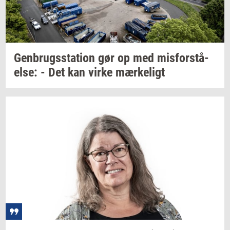
Gen­brugs­sta­tion
gør op med
mis­for­stå­
el­se:
- Det kan virke
mær­ke­ligt