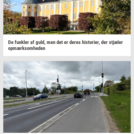
De
funk­ler
af guld, men det er deres
hi­sto­ri­er,
der
stjæ­ler
op­mærk­som­he­den