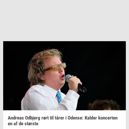
An­dreas
Od­b­jerg
rørt til tårer i
Oden­se:
Kal­der
kon­cer­ten
en af de
stør­ste