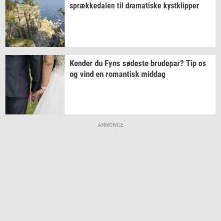
spræk­ke­da­len
til
dra­ma­ti­ske
kyst­klip­per
Ken­der
du Fyns
sø­de­ste
bru­de­par?
Tip os
og vind en
ro­man­tisk
mid­dag
ANNONCE