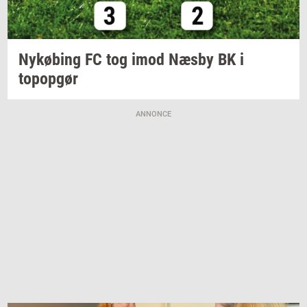
Ny­kø­bing
FC tog imod Næsby BK i
topop­gør
ANNONCE