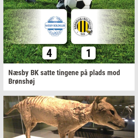
Næsby BK satte
tin­ge­ne
på plads mod
Brøns­høj