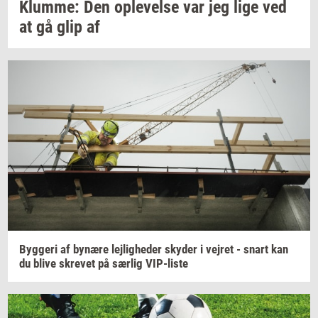
Klum­me:
Den
op­le­vel­se
var jeg lige ved
at gå glip af
Byg­ge­ri
af
by­næ­re
lej­lig­he­der
sky­der
i
vej­ret
- snart kan
du blive
skre­vet
på
sær­lig
VIP-​liste