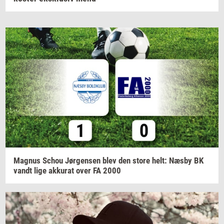
Magnus
Schou
Jør­gen­sen
blev den store helt: Næsby BK
vandt lige
ak­ku­rat
over FA 2000