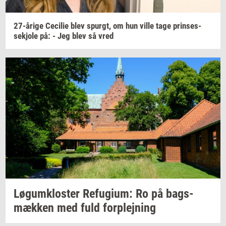
27-​årige
Ce­ci­lie
blev
spurgt,
om hun ville tage
prin­ses­
sekjo­le
på: - Jeg blev så vred
Løgum­klo­ster
Re­fu­gi­um:
Ro på
bags­
mæk­ken
med fuld
for­plej­ning