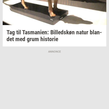
Tag til
Tas­ma­ni­en:
Bil­leds­køn
natur
blan­
det
med grum
hi­sto­rie
ANNONCE