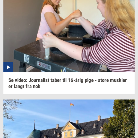
Se
video:
Jour­na­list
taber til
16-årig
pige - store
mus­k­ler
er langt fra nok