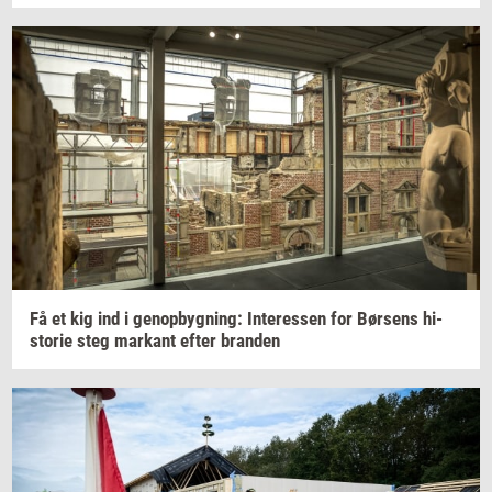
Få et kig ind i
genop­byg­ning:
In­ter­es­sen
for
Bør­sens
hi­
sto­rie
steg
mar­kant
efter
bran­den