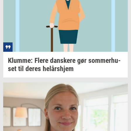
Klum­me: Flere
dan­ske­re
gør
som­mer­hu­
set
til deres
helårs­hjem