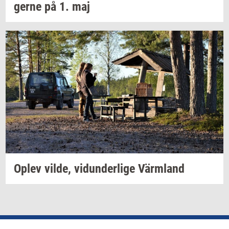
ger­ne
på 1. maj
Oplev
vilde,
vi­dun­der­li­ge
Värmland