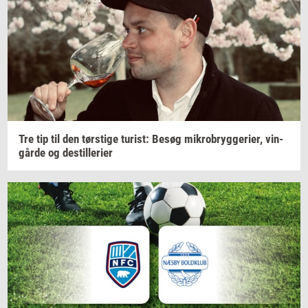
Tre tip til den
tørsti­ge
turist:
Besøg
mi­kro­bryg­ge­ri­er,
vin­
går­de
og
destil­le­ri­er