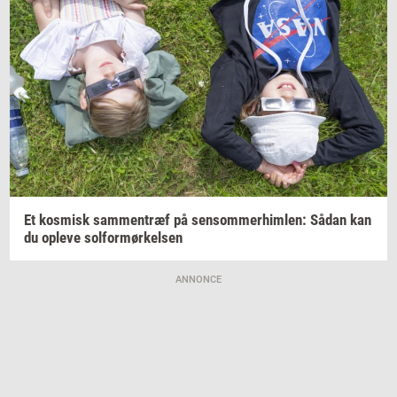
Et
kos­misk
sam­men­træf
på
sen­som­mer­him­len:
Sådan kan
du
op­le­ve
sol­for­mør­kel­sen
ANNONCE