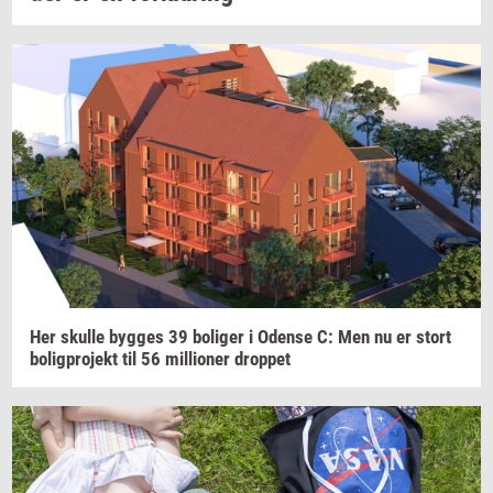
Her
skul­le
byg­ges
39
bo­li­ger
i
Oden­se
C: Men nu er stort
bo­lig­pro­jekt
til 56
mil­li­o­ner
drop­pet