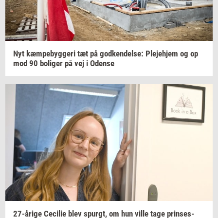
Nyt
kæm­pe­byg­ge­ri
tæt på
god­ken­del­se:
Ple­je­hjem
og op
mod 90
bo­li­ger
på vej i
Oden­se
27-​årige
Ce­ci­lie
blev
spurgt,
om hun ville tage
prin­ses­