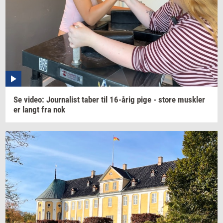
Se
video:
Jour­na­list
taber til
16-årig
pige - store
mus­k­ler
er langt fra nok