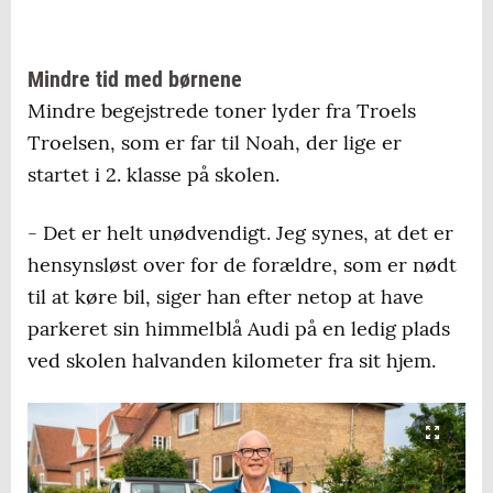
Hunderupskolen
Mindre tid med børnene
Dalumskolen
Mindre begejstrede toner lyder fra Troels
Ejerslykkeskolen
Troelsen, som er far til Noah, der lige er
startet i 2. klasse på skolen.
Tarup Skole er i øjeblikket i gang med at
- Det er helt unødvendigt. Jeg synes, at det er
udvide skolens zone.
hensynsløst over for de forældre, som er nødt
Planen er, at zonerne skal udrulles til alle
til at køre bil, siger han efter netop at have
skoler i kommunen. Først de 30 folkeskoler,
parkeret sin himmelblå Audi på en ledig plads
derefter fri- og privatskoler.
ved skolen halvanden kilometer fra sit hjem.
Kilde: Klima- og Miljøforvaltningen i Odense
Kommune