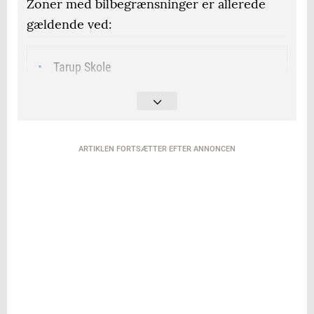
Zoner med bilbegrænsninger er allerede
gældende ved:
Tarup Skole
Munkebjergskolen
Tingløkkeskolen
ARTIKLEN FORTSÆTTER EFTER ANNONCEN
Provstegårdskolen
Vestre Skole
Odense Friskole
Agedrup Skole
Risingskolen