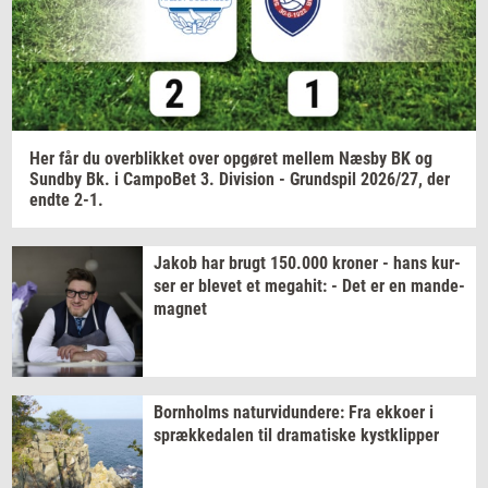
Jeg vil gerne modtage et nyhedsoverblik, samt
relevante tilbud og brugerfordele på mail. Det er altid
muligt at afmelde.
Privatlivspolitik.
Her får du
over­blik­ket
over
op­gø­ret
mel­lem
Næsby BK og
Sund­by
Bk. i
Cam­po­Bet
3.
Di­vi­sion
-
Grund­spil
2026/27,
der
endte 2-1.
Jakob har brugt
150.000
kro­ner
- hans
kur­
ser
er
ble­vet
et
me­ga­hit:
- Det er en
mande-​
magnet
Born­holms
na­tur­vi­dun­de­re:
Fra
ek­ko­er
i
spræk­ke­da­len
til
dra­ma­ti­ske
kyst­klip­per