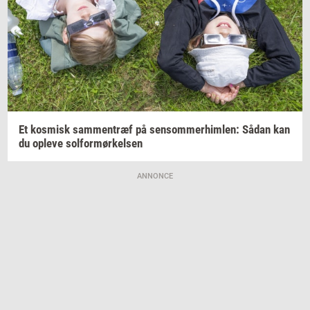
Et
kos­misk
sam­men­træf
på
sen­som­mer­him­len:
Sådan kan
du
op­le­ve
sol­for­mør­kel­sen
ANNONCE