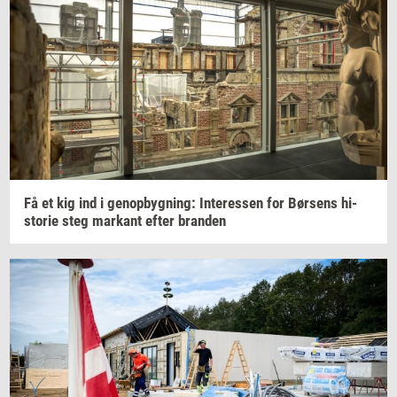
Få et kig ind i
genop­byg­ning:
In­ter­es­sen
for
Bør­sens
hi­
sto­rie
steg
mar­kant
efter
bran­den