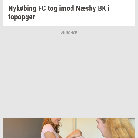
Ny­kø­bing
FC tog imod Næsby BK i
topop­gør
ANNONCE