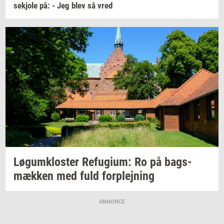
sekjo­le
på: - Jeg blev så vred
Løgum­klo­ster
Re­fu­gi­um:
Ro på
bags­
mæk­ken
med fuld
for­plej­ning
ANNONCE