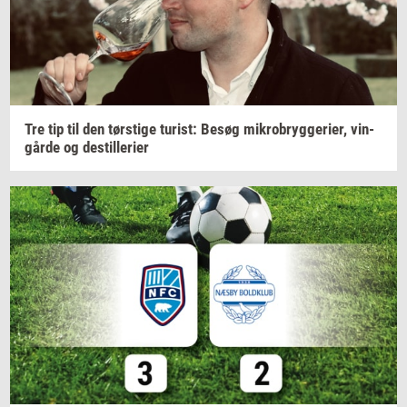
Tre tip til den
tørsti­ge
turist:
Besøg
mi­kro­bryg­ge­ri­er,
vin­
går­de
og
destil­le­ri­er