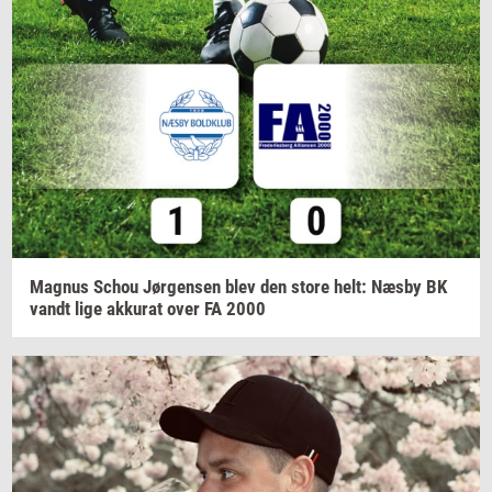
Magnus
Schou
Jør­gen­sen
blev den store helt: Næsby BK
vandt lige
ak­ku­rat
over FA 2000