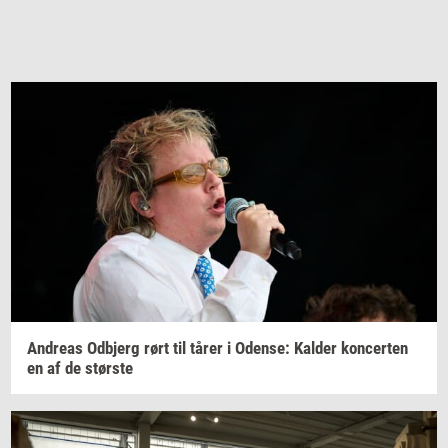
An­dreas
Od­b­jerg
rørt til tårer i
Oden­se:
Kal­der
kon­cer­ten
en af de
stør­ste