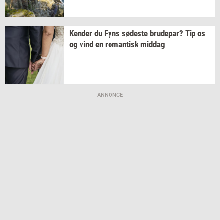
Ken­der
du Fyns
sø­de­ste
bru­de­par?
Tip os
og vind en
ro­man­tisk
mid­dag
ANNONCE