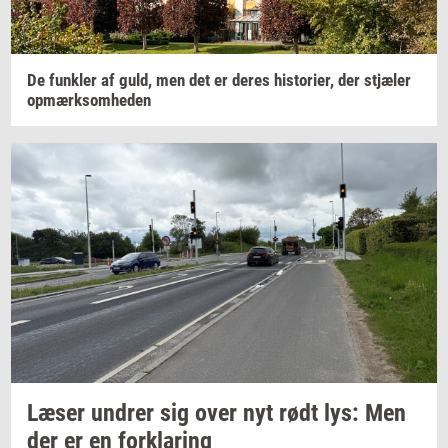
De
funk­ler
af guld, men det er deres
hi­sto­ri­er,
der
stjæ­ler
op­mærk­som­he­den
Læser
un­drer
sig over nyt rødt lys: Men
der er en
for­kla­ring