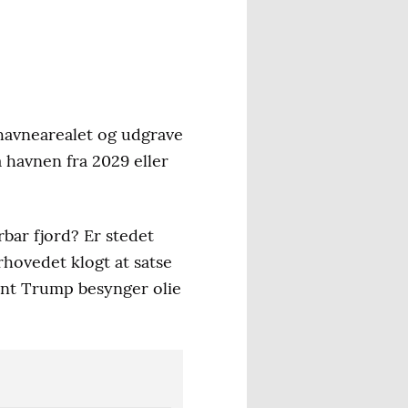
havnearealet og udgrave
a havnen fra 2029 eller
bar fjord? Er stedet
rhovedet klogt at satse
ent Trump besynger olie