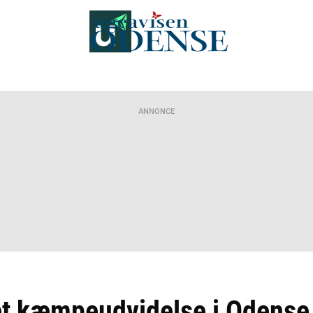
ANNONCE
t kæmpeudvidelse i Odense 