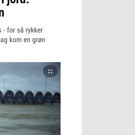
n
 - for så rykker
edag kom en grøn