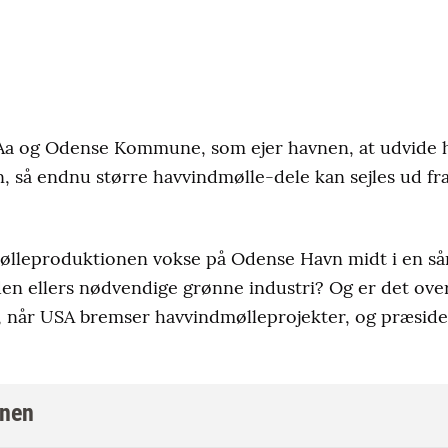
Aa og Odense Kommune, som ejer havnen, at udvide 
n, så endnu større havvindmølle-dele kan sejles ud fr
ølleproduktionen vokse på Odense Havn midt i en sår
å den ellers nødvendige grønne industri? Og er det ove
 når USA bremser havvindmølleprojekter, og præsid
vnen