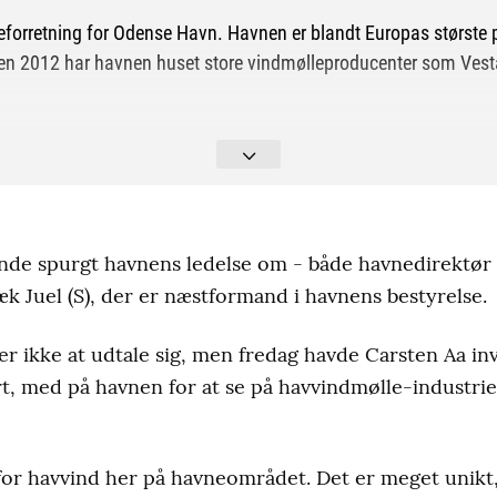
neforretning for Odense Havn. Havnen er blandt Europas største
iden 2012 har havnen huset store vindmølleproducenter som Ve
 der fundamenter (monopæle) og hoveder (naceller) til havvindm
verdens største havvindmøller.
naceller til voldsomt store havvindmøller på 15 MW, som vejer 
dende spurgt havnens ledelse om - både havnedirektø
re strøm til 20.000 husstande.
 Juel (S), der er næstformand i havnens bestyrelse.
f Odense Kommune, men de industriaktiviteter, der foregår på h
r ikke at udtale sig, men fredag havde Carsten Aa inv
 havnen er placeret her.
rt, med på havnen for at se på havvindmølle-industri
 for havvind her på havneområdet. Det er meget unikt,