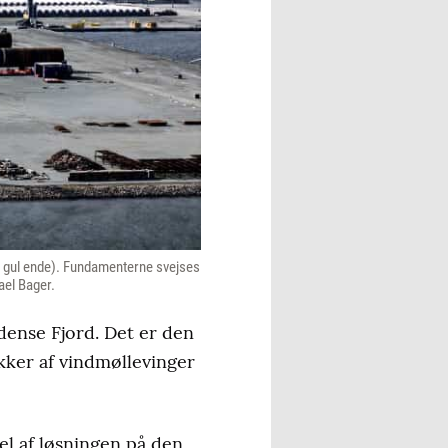
d gul ende). Fundamenterne svejses
ael Bager.
dense Fjord. Det er den
ker af vindmøllevinger
del af løsningen på den