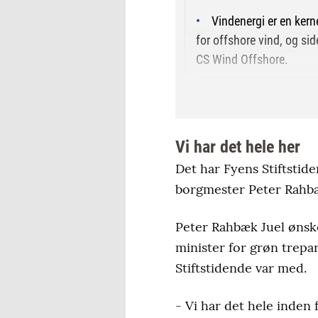
Vindenergi er en ker
for offshore vind, og s
CS Wind Offshore.
På havnen produceres
testcenter for nogle af 
Vi har det hele her
Eksempelvis produceres 
Det har Fyens Stiftsti
lange vinger og kan leve
borgmester Peter Rahbæk
Odense Havn er ejet a
Peter Rahbæk Juel ønske
Kerteminde Kommune, da
minister for grøn trepa
Stiftstidende var med.
- Vi har det hele inden