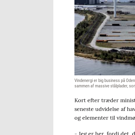
Vindenergi er big business på Ode
sammen af massive stålplader, som 
Kort efter træder minis
seneste udvidelse af h
og elementer til vindmø
- Jeg er her, fordi det,