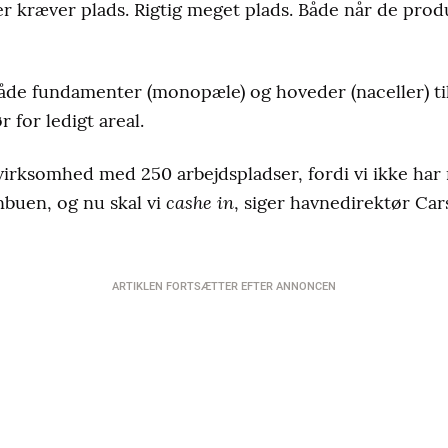
kræver plads. Rigtig meget plads. Både når de produ
åde fundamenter (monopæle) og hoveder (naceller) ti
 for ledigt areal.
n virksomhed med 250 arbejdspladser, fordi vi ikke ha
cashe in
nbuen, og nu skal vi
, siger havnedirektør Car
ARTIKLEN FORTSÆTTER EFTER ANNONCEN