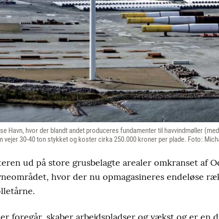
nse Havn, hvor der blandt andet produceres fundamenter til havvindmøller (me
vejer 30-40 ton stykket og koster cirka 250.000 kroner per plade. Foto: Mich
teren ud på store grusbelagte arealer omkranset af O
avneområdet, hvor der nu opmagasineres endeløse ræk
lletårne.
 der foregår, skaber arbejdspladser og vækst og er en 