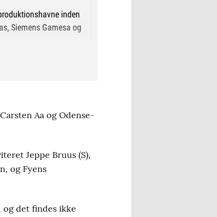
 produktionshavne inden
stas, Siemens Gamesa og
øller, og der er et
600 ton, har 115 meter
r Carsten Aa og Odense-
avnen, kontrolleres af
iteret Jeppe Bruus (S),
en, og Fyens
 og det findes ikke