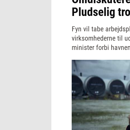
Pludselig tr
Fyn vil tabe arbejdsp
virksomhederne til u
minister forbi havne