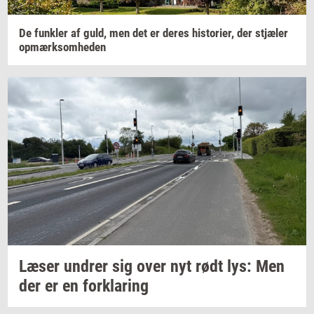
De
funk­ler
af guld, men det er deres
hi­sto­ri­er,
der
stjæ­ler
op­mærk­som­he­den
Læser
un­drer
sig over nyt rødt lys: Men
der er en
for­kla­ring