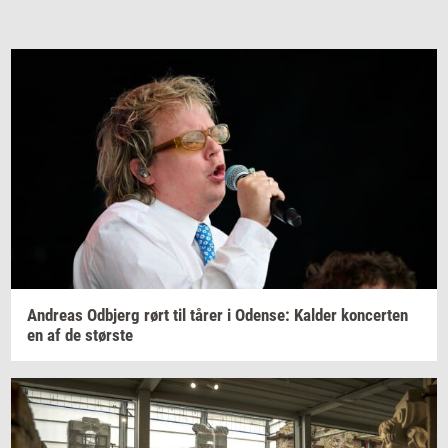
An­dreas
Od­b­jerg
rørt til tårer i
Oden­se:
Kal­der
kon­cer­ten
en af de
stør­ste