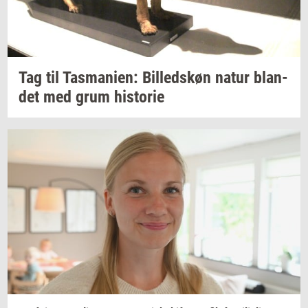
Tag til
Tas­ma­ni­en:
Bil­leds­køn
natur
blan­
det
med grum
hi­sto­rie