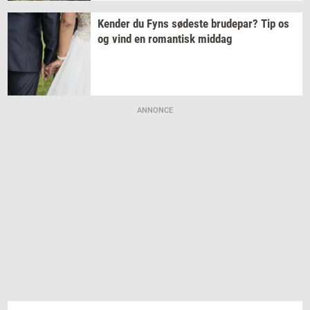
Ken­der
du Fyns
sø­de­ste
bru­de­par?
Tip os
og vind en
ro­man­tisk
mid­dag
ANNONCE