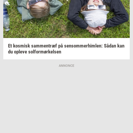
Et
kos­misk
sam­men­træf
på
sen­som­mer­him­len:
Sådan kan
du
op­le­ve
sol­for­mør­kel­sen
ANNONCE