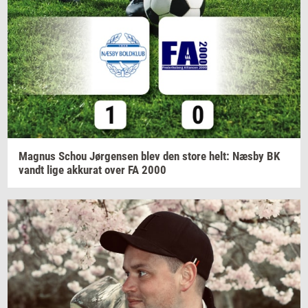
Magnus
Schou
Jør­gen­sen
blev den store helt: Næsby BK
vandt lige
ak­ku­rat
over FA 2000