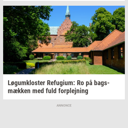
Løgum­klo­ster
Re­fu­gi­um:
Ro på
bags­
mæk­ken
med fuld
for­plej­ning
ANNONCE