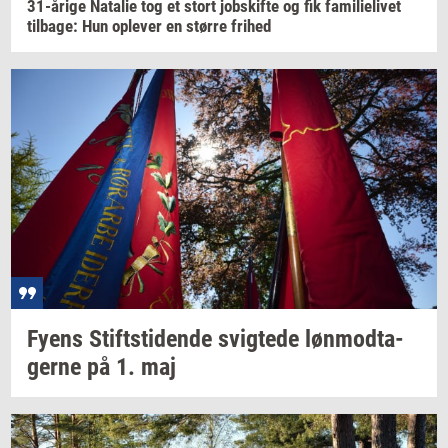
31-​årige
Na­ta­lie
tog et stort
jobs­kif­te
og fik
fa­mi­li­e­li­vet
til­ba­ge:
Hun
op­le­ver
en
stør­re
fri­hed
Fyens
Stift­s­ti­den­de
svig­te­de
løn­mod­ta­
ger­ne
på 1. maj