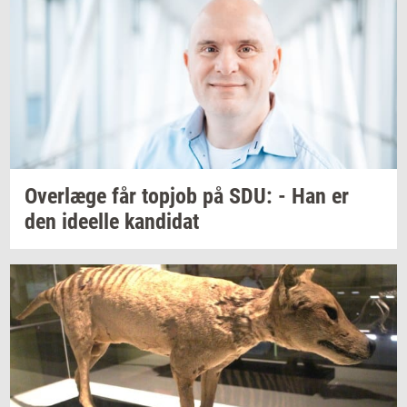
Over­læ­ge
får
topjob
på SDU: - Han er
den
ide­el­le
kan­di­dat