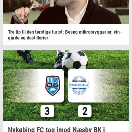
Tre tip til den
tørsti­ge
turist:
Besøg
mi­kro­bryg­ge­ri­er,
vin­
går­de
og
destil­le­ri­er
Ny­kø­bing
FC tog imod Næsby BK i