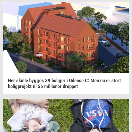
Her
skul­le
byg­ges
39
bo­li­ger
i
Oden­se
C: Men nu er stort
bo­lig­pro­jekt
til 56
mil­li­o­ner
drop­pet