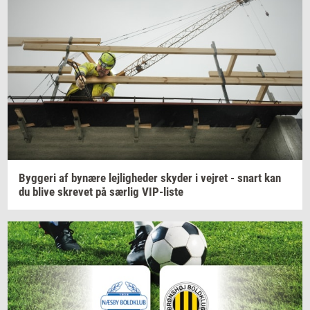
Byg­ge­ri
af
by­næ­re
lej­lig­he­der
sky­der
i
vej­ret
- snart kan
du blive
skre­vet
på
sær­lig
VIP-​liste