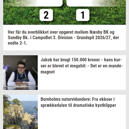
Her får du
over­blik­ket
over
op­gø­ret
mel­lem
Næsby BK og
Sund­by
Bk. i
Cam­po­Bet
3.
Di­vi­sion
-
Grund­spil
2026/27,
der
endte 2-1.
Jakob har brugt
150.000
kro­ner
- hans
kur­
ser
er
ble­vet
et
me­ga­hit:
- Det er en
mande-​
magnet
Born­holms
na­tur­vi­dun­de­re:
Fra
ek­ko­er
i
spræk­ke­da­len
til
dra­ma­ti­ske
kyst­klip­per