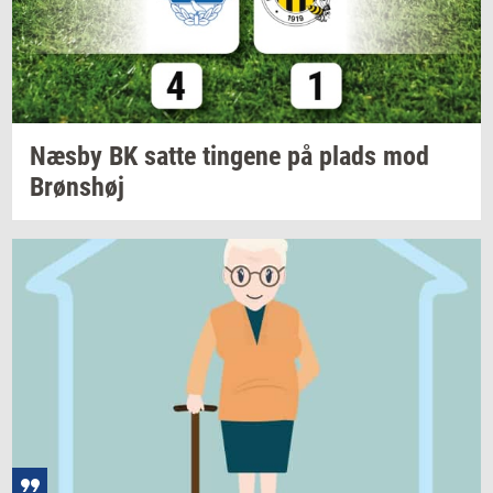
Næsby BK satte
tin­ge­ne
på plads mod
Brøns­høj