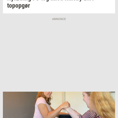
topop­gør
ANNONCE