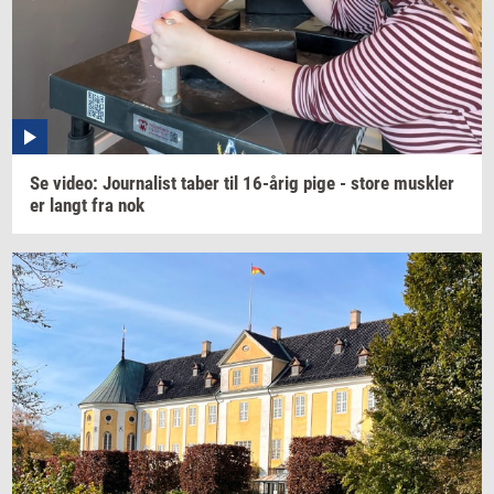
Se
video:
Jour­na­list
taber til
16-årig
pige - store
mus­k­ler
er langt fra nok