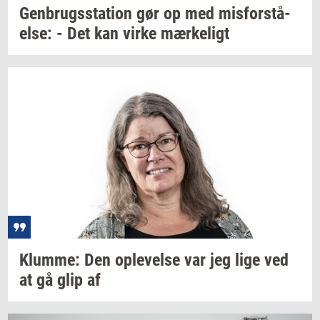
Gen­brugs­sta­tion
gør op med
mis­for­stå­
el­se:
- Det kan virke
mær­ke­ligt
Klum­me:
Den
op­le­vel­se
var jeg lige ved
at gå glip af