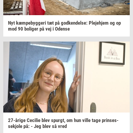
Nyt
kæm­pe­byg­ge­ri
tæt på
god­ken­del­se:
Ple­je­hjem
og op
mod 90
bo­li­ger
på vej i
Oden­se
27-​årige
Ce­ci­lie
blev
spurgt,
om hun ville tage
prin­ses­
sekjo­le
på: - Jeg blev så vred