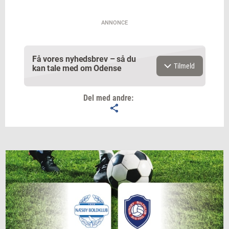
ANNONCE
Få vores nyhedsbrev – så du
Tilmeld
kan tale med om Odense
Del med andre:
Email
Navn
Jeg vil gerne modtage et nyhedsoverblik, samt
relevante tilbud og brugerfordele på mail. Det er altid
muligt at afmelde.
Privatlivspolitik.