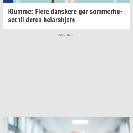
Klum­me: Flere
dan­ske­re
gør
som­mer­hu­
set
til deres
helårs­hjem
ANNONCE