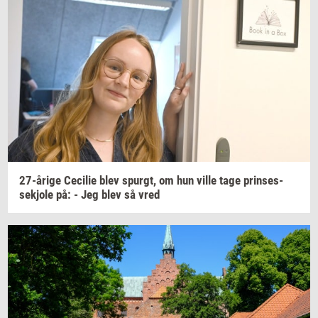
27-​årige
Ce­ci­lie
blev
spurgt,
om hun ville tage
prin­ses­
sekjo­le
på: - Jeg blev så vred