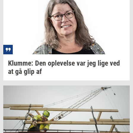
Klum­me:
Den
op­le­vel­se
var jeg lige ved
at gå glip af