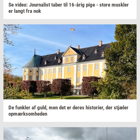
Se
video:
Jour­na­list
taber til
16-årig
pige - store
mus­k­ler
er langt fra nok
De
funk­ler
af guld, men det er deres
hi­sto­ri­er,
der
stjæ­ler
op­mærk­som­he­den