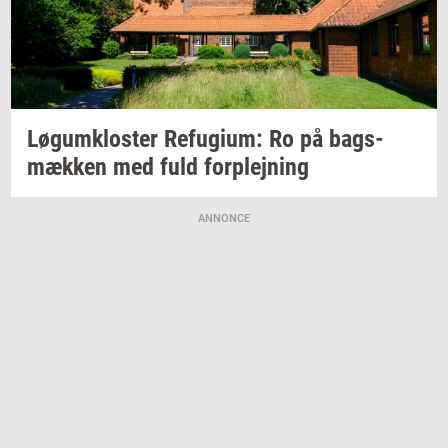
Løgum­klo­ster
Re­fu­gi­um:
Ro på
bags­
mæk­ken
med fuld
for­plej­ning
ANNONCE