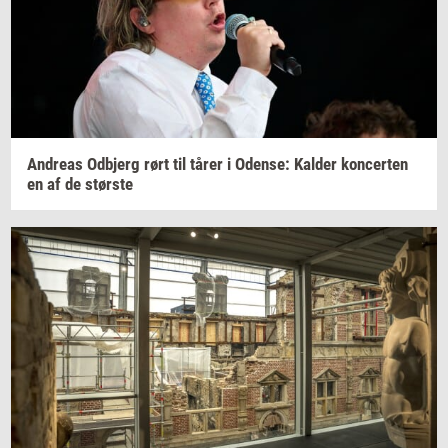
An­dreas
Od­b­jerg
rørt til tårer i
Oden­se:
Kal­der
kon­cer­ten
en af de
stør­ste