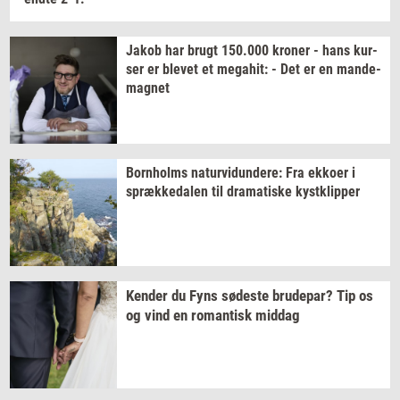
Jakob har brugt
150.000
kro­ner
- hans
kur­
ser
er
ble­vet
et
me­ga­hit:
- Det er en
mande-​
magnet
Born­holms
na­tur­vi­dun­de­re:
Fra
ek­ko­er
i
spræk­ke­da­len
til
dra­ma­ti­ske
kyst­klip­per
Ken­der
du Fyns
sø­de­ste
bru­de­par?
Tip os
og vind en
ro­man­tisk
mid­dag