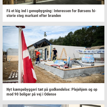
Få et kig ind i
genop­byg­ning:
In­ter­es­sen
for
Bør­sens
hi­
sto­rie
steg
mar­kant
efter
bran­den
Nyt
kæm­pe­byg­ge­ri
tæt på
god­ken­del­se:
Ple­je­hjem
og op
mod 90
bo­li­ger
på vej i
Oden­se