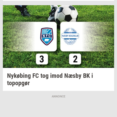
Ny­kø­bing
FC tog imod Næsby BK i
topop­gør
ANNONCE