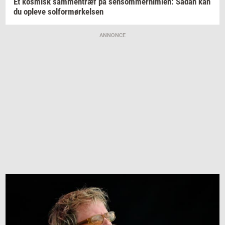
Et
kos­misk
sam­men­træf
på
sen­som­mer­him­len:
Sådan kan
du
op­le­ve
sol­for­mør­kel­sen
ANNONCE