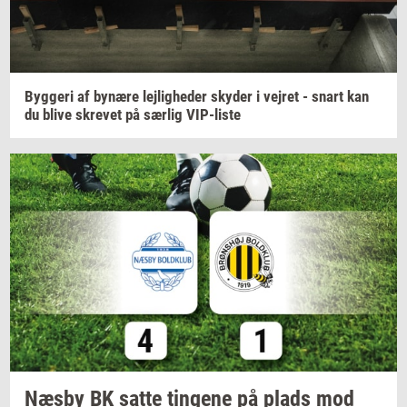
Byg­ge­ri
af
by­næ­re
lej­lig­he­der
sky­der
i
vej­ret
- snart kan
du blive
skre­vet
på
sær­lig
VIP-​liste
Næsby BK satte
tin­ge­ne
på plads mod