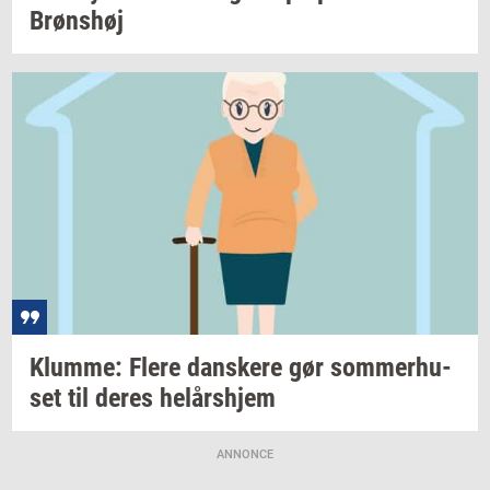
Brøns­høj
Klum­me: Flere
dan­ske­re
gør
som­mer­hu­
set
til deres
helårs­hjem
ANNONCE