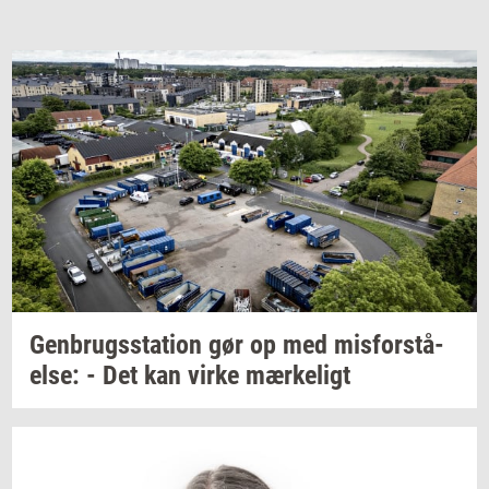
Gen­brugs­sta­tion
gør op med
mis­for­stå­
el­se:
- Det kan virke
mær­ke­ligt