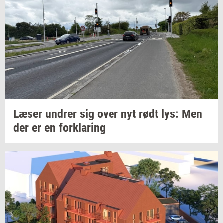
Læser
un­drer
sig over nyt rødt lys: Men
der er en
for­kla­ring