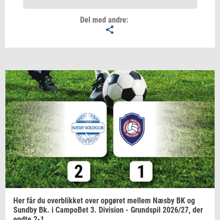
Del med andre:
Email
Navn
Jeg vil gerne modtage et nyhedsoverblik, samt
relevante tilbud og brugerfordele på mail. Det er altid
muligt at afmelde.
Privatlivspolitik.
Her får du
over­blik­ket
over
op­gø­ret
mel­lem
Næsby BK og
Sund­by
Bk. i
Cam­po­Bet
3.
Di­vi­sion
-
Grund­spil
2026/27,
der
endte 2-1.