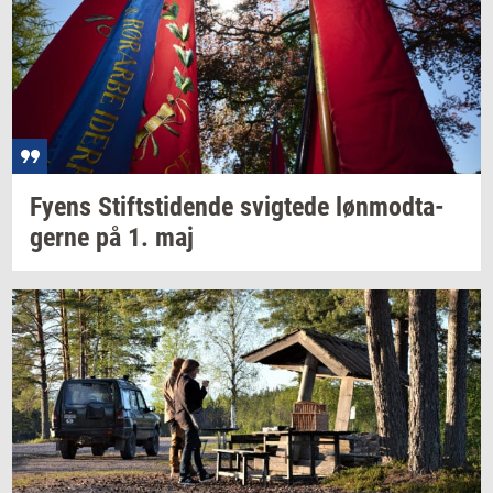
Fyens
Stift­s­ti­den­de
svig­te­de
løn­mod­ta­
ger­ne
på 1. maj