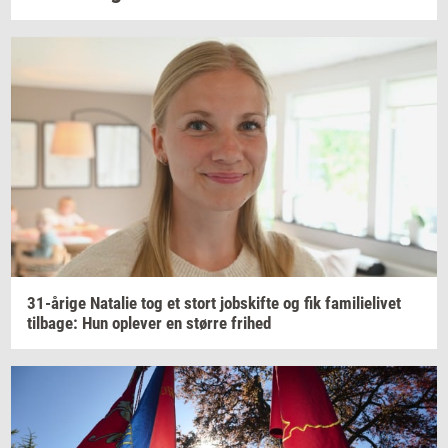
31-​årige
Na­ta­lie
tog et stort
jobs­kif­te
og fik
fa­mi­li­e­li­vet
til­ba­ge:
Hun
op­le­ver
en
stør­re
fri­hed