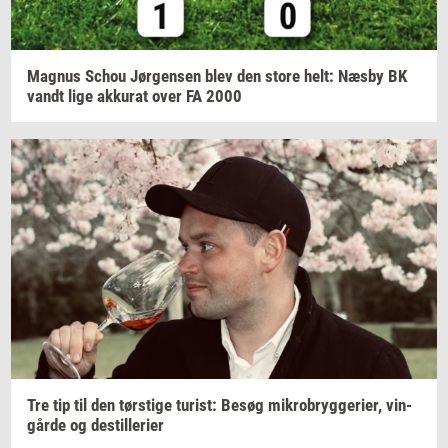
Magnus
Schou
Jør­gen­sen
blev den store helt: Næsby BK
vandt lige
ak­ku­rat
over FA 2000
Tre tip til den
tørsti­ge
turist:
Besøg
mi­kro­bryg­ge­ri­er,
vin­
går­de
og
destil­le­ri­er