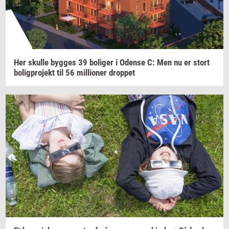
Her
skul­le
byg­ges
39
bo­li­ger
i
Oden­se
C: Men nu er stort
bo­lig­pro­jekt
til 56
mil­li­o­ner
drop­pet