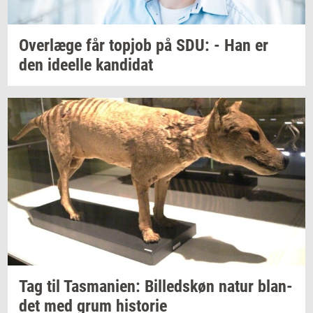
Over­læ­ge
får
topjob
på SDU: - Han er
den
ide­el­le
kan­di­dat
Tag til
Tas­ma­ni­en:
Bil­leds­køn
natur
blan­
det
med grum
hi­sto­rie