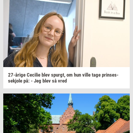
27-​årige
Ce­ci­lie
blev
spurgt,
om hun ville tage
prin­ses­
sekjo­le
på: - Jeg blev så vred