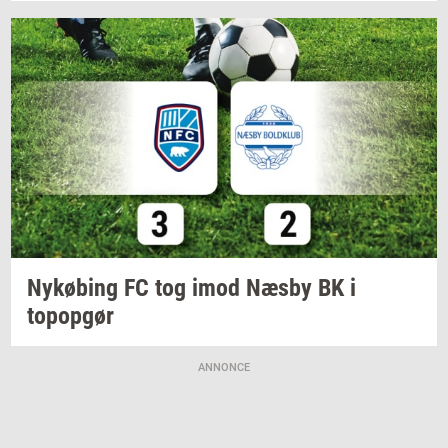
Ny­kø­bing
FC tog imod Næsby BK i
topop­gør
ANNONCE