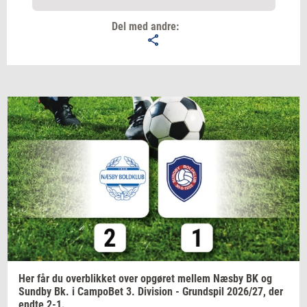
Del med andre:
Email
Navn
Jeg vil gerne modtage et nyhedsoverblik, samt
relevante tilbud og brugerfordele på mail. Det er altid
muligt at afmelde.
Privatlivspolitik.
Her får du
over­blik­ket
over
op­gø­ret
mel­lem
Næsby BK og
Sund­by
Bk. i
Cam­po­Bet
3.
Di­vi­sion
-
Grund­spil
2026/27,
der
endte 2-1.