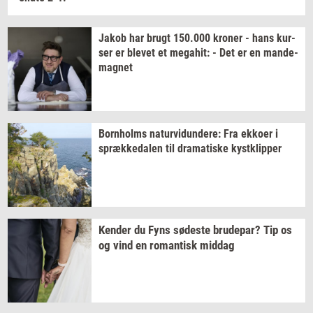
Jakob har brugt
150.000
kro­ner
- hans
kur­
ser
er
ble­vet
et
me­ga­hit:
- Det er en
mande-​
magnet
Born­holms
na­tur­vi­dun­de­re:
Fra
ek­ko­er
i
spræk­ke­da­len
til
dra­ma­ti­ske
kyst­klip­per
Ken­der
du Fyns
sø­de­ste
bru­de­par?
Tip os
og vind en
ro­man­tisk
mid­dag