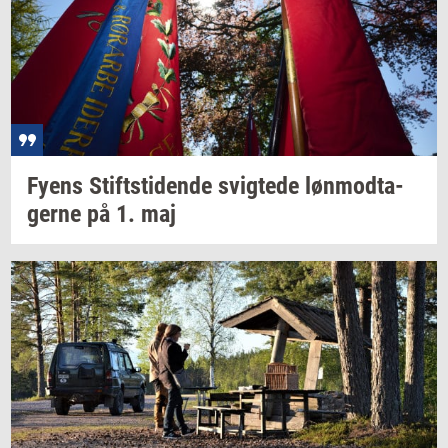
Fyens
Stift­s­ti­den­de
svig­te­de
løn­mod­ta­
ger­ne
på 1. maj