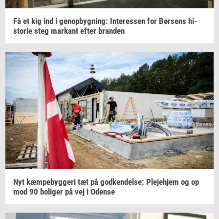
Få et kig ind i
genop­byg­ning:
In­ter­es­sen
for
Bør­sens
hi­
sto­rie
steg
mar­kant
efter
bran­den
Nyt
kæm­pe­byg­ge­ri
tæt på
god­ken­del­se:
Ple­je­hjem
og op
mod 90
bo­li­ger
på vej i
Oden­se