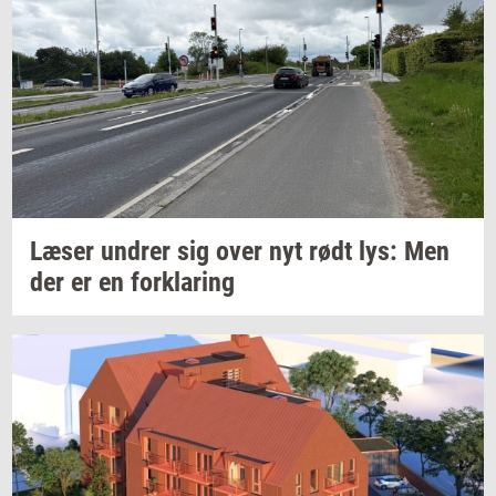
Læser
un­drer
sig over nyt rødt lys: Men
der er en
for­kla­ring