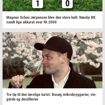
Magnus
Schou
Jør­gen­sen
blev den store helt: Næsby BK
vandt lige
ak­ku­rat
over FA 2000
Tre tip til den
tørsti­ge
turist:
Besøg
mi­kro­bryg­ge­ri­er,
vin­
går­de
og
destil­le­ri­er