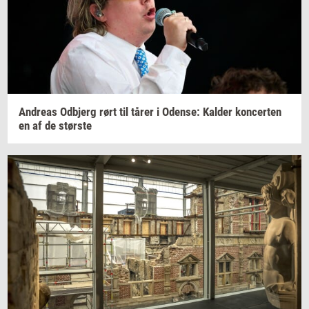
An­dreas
Od­b­jerg
rørt til tårer i
Oden­se:
Kal­der
kon­cer­ten
en af de
stør­ste