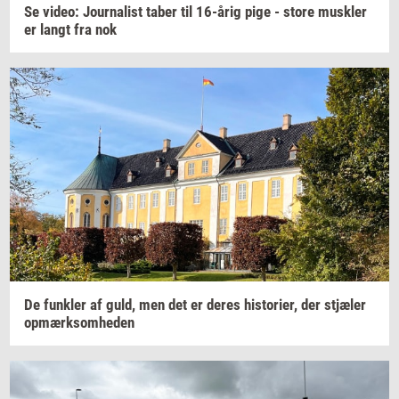
Se
video:
Jour­na­list
taber til
16-årig
pige - store
mus­k­ler
er langt fra nok
De
funk­ler
af guld, men det er deres
hi­sto­ri­er,
der
stjæ­ler
op­mærk­som­he­den