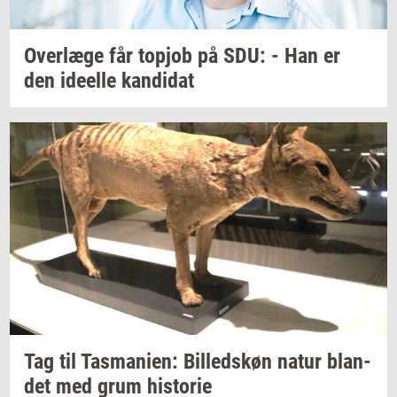
Over­læ­ge
får
topjob
på SDU: - Han er
den
ide­el­le
kan­di­dat
Tag til
Tas­ma­ni­en:
Bil­leds­køn
natur
blan­
det
med grum
hi­sto­rie