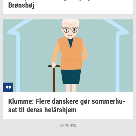
Brøns­høj
Klum­me: Flere
dan­ske­re
gør
som­mer­hu­
set
til deres
helårs­hjem
ANNONCE