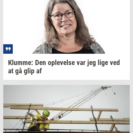
Klum­me:
Den
op­le­vel­se
var jeg lige ved
at gå glip af