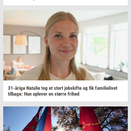
31-​årige
Na­ta­lie
tog et stort
jobs­kif­te
og fik
fa­mi­li­e­li­vet
til­ba­ge:
Hun
op­le­ver
en
stør­re
fri­hed