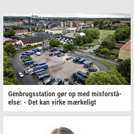
Gen­brugs­sta­tion
gør op med
mis­for­stå­
el­se:
- Det kan virke
mær­ke­ligt