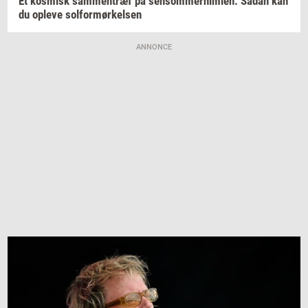
Et
kos­misk
sam­men­træf
på
sen­som­mer­him­len:
Sådan kan
du
op­le­ve
sol­for­mør­kel­sen
ANNONCE