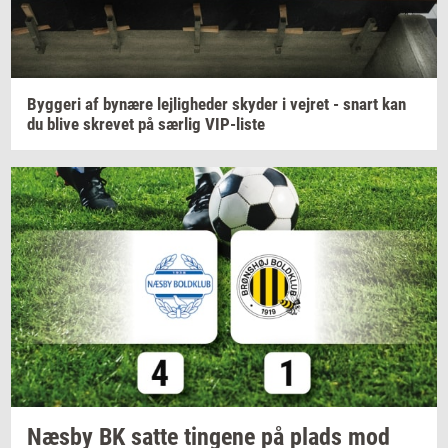
Byg­ge­ri
af
by­næ­re
lej­lig­he­der
sky­der
i
vej­ret
- snart kan
du blive
skre­vet
på
sær­lig
VIP-​liste
Næsby BK satte
tin­ge­ne
på plads mod