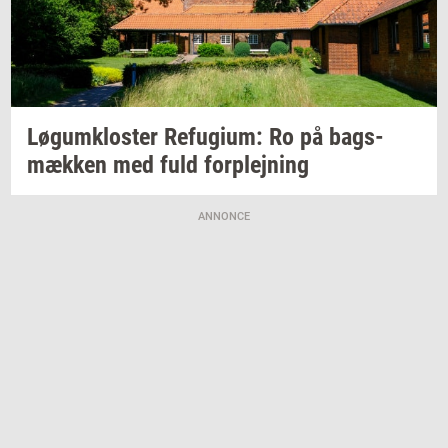
Løgum­klo­ster
Re­fu­gi­um:
Ro på
bags­
mæk­ken
med fuld
for­plej­ning
ANNONCE