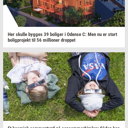
Her
skul­le
byg­ges
39
bo­li­ger
i
Oden­se
C: Men nu er stort
bo­lig­pro­jekt
til 56
mil­li­o­ner
drop­pet