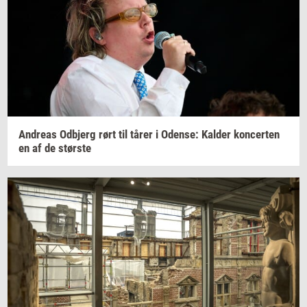
An­dreas
Od­b­jerg
rørt til tårer i
Oden­se:
Kal­der
kon­cer­ten
en af de
stør­ste