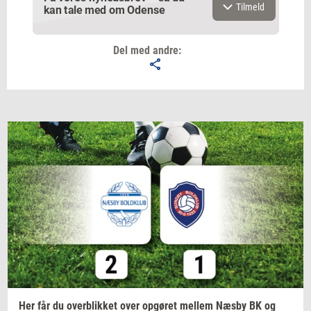
Tilmeld
kan tale med om Odense
Del med andre:
Email
Navn
Jeg vil gerne modtage et nyhedsoverblik, samt
relevante tilbud og brugerfordele på mail. Det er altid
muligt at afmelde.
Privatlivspolitik.
Her får du
over­blik­ket
over
op­gø­ret
mel­lem
Næsby BK og