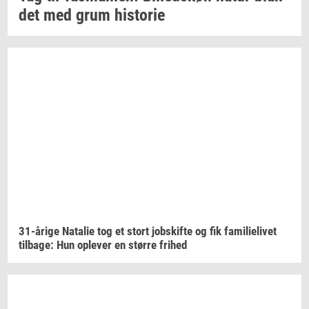
det
med grum
hi­sto­rie
31-​årige
Na­ta­lie
tog et stort
jobs­kif­te
og fik
fa­mi­li­e­li­vet
til­ba­ge:
Hun
op­le­ver
en
stør­re
fri­hed