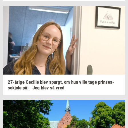
27-​årige
Ce­ci­lie
blev
spurgt,
om hun ville tage
prin­ses­
sekjo­le
på: - Jeg blev så vred