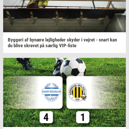
Byg­ge­ri
af
by­næ­re
lej­lig­he­der
sky­der
i
vej­ret
- snart kan
du blive
skre­vet
på
sær­lig
VIP-​liste