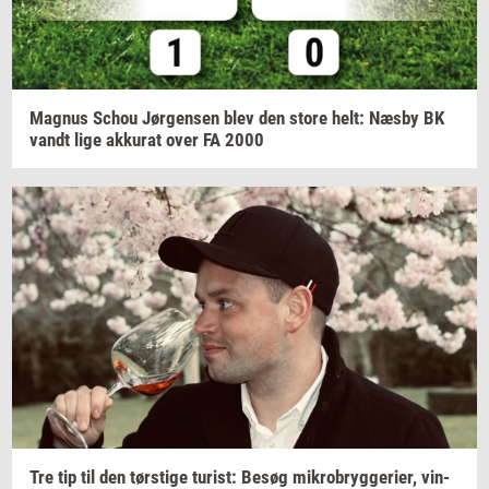
Magnus
Schou
Jør­gen­sen
blev den store helt: Næsby BK
vandt lige
ak­ku­rat
over FA 2000
Tre tip til den
tørsti­ge
turist:
Besøg
mi­kro­bryg­ge­ri­er,
vin­