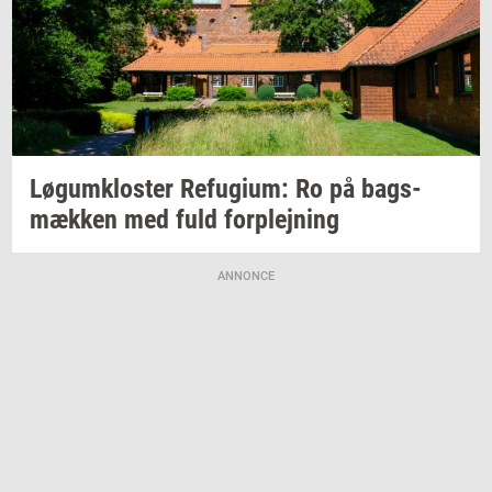
Løgum­klo­ster
Re­fu­gi­um:
Ro på
bags­
mæk­ken
med fuld
for­plej­ning
ANNONCE