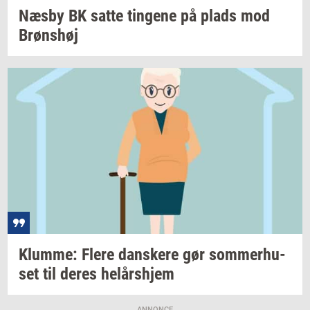
Næsby BK satte
tin­ge­ne
på plads mod
Brøns­høj
Klum­me: Flere
dan­ske­re
gør
som­mer­hu­
set
til deres
helårs­hjem
ANNONCE