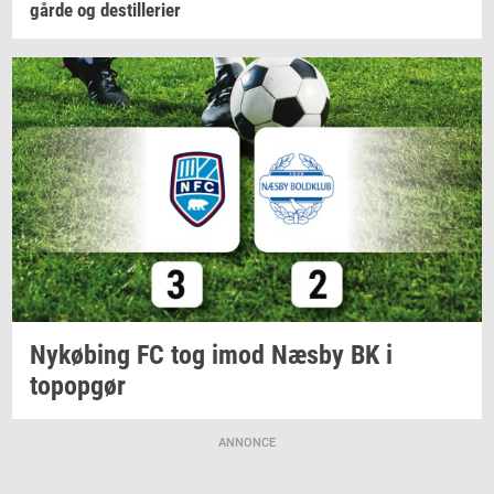
går­de
og
destil­le­ri­er
Ny­kø­bing
FC tog imod Næsby BK i
topop­gør
ANNONCE