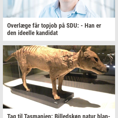
Over­læ­ge
får
topjob
på SDU: - Han er
den
ide­el­le
kan­di­dat
Tag til
Tas­ma­ni­en:
Bil­leds­køn
natur
blan­