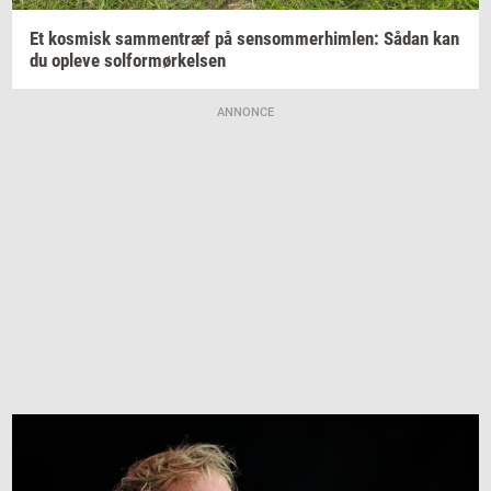
Et
kos­misk
sam­men­træf
på
sen­som­mer­him­len:
Sådan kan
du
op­le­ve
sol­for­mør­kel­sen
ANNONCE