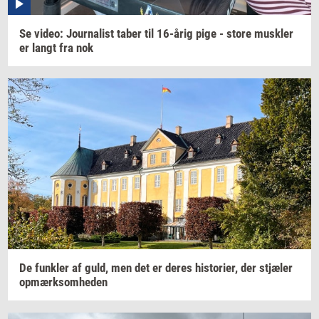
Se
video:
Jour­na­list
taber til
16-årig
pige - store
mus­k­ler
er langt fra nok
De
funk­ler
af guld, men det er deres
hi­sto­ri­er,
der
stjæ­ler
op­mærk­som­he­den