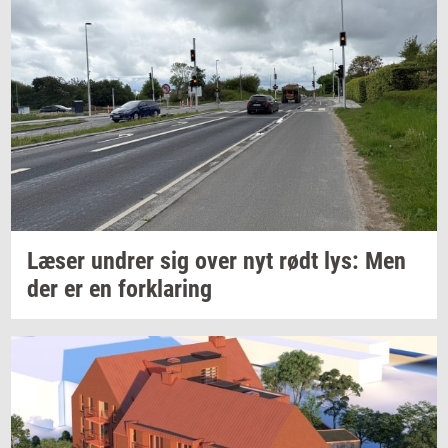
Læser
un­drer
sig over nyt rødt lys: Men
der er en
for­kla­ring