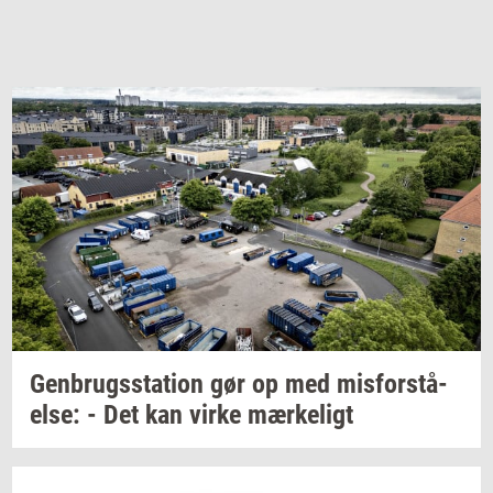
Gen­brugs­sta­tion
gør op med
mis­for­stå­
el­se:
- Det kan virke
mær­ke­ligt