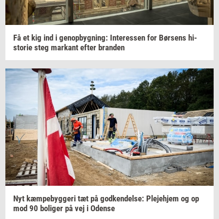
Få et kig ind i
genop­byg­ning:
In­ter­es­sen
for
Bør­sens
hi­
sto­rie
steg
mar­kant
efter
bran­den
Nyt
kæm­pe­byg­ge­ri
tæt på
god­ken­del­se:
Ple­je­hjem
og op
mod 90
bo­li­ger
på vej i
Oden­se