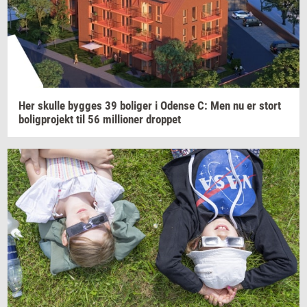
Her
skul­le
byg­ges
39
bo­li­ger
i
Oden­se
C: Men nu er stort
bo­lig­pro­jekt
til 56
mil­li­o­ner
drop­pet