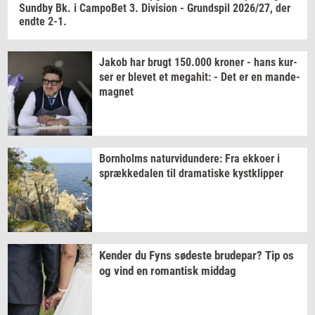
Sund­by
Bk. i
Cam­po­Bet
3.
Di­vi­sion
-
Grund­spil
2026/27,
der
endte 2-1.
Jakob har brugt
150.000
kro­ner
- hans
kur­
ser
er
ble­vet
et
me­ga­hit:
- Det er en
mande-​
magnet
Born­holms
na­tur­vi­dun­de­re:
Fra
ek­ko­er
i
spræk­ke­da­len
til
dra­ma­ti­ske
kyst­klip­per
Ken­der
du Fyns
sø­de­ste
bru­de­par?
Tip os
og vind en
ro­man­tisk
mid­dag