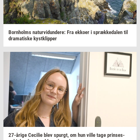
Born­holms
na­tur­vi­dun­de­re:
Fra
ek­ko­er
i
spræk­ke­da­len
til
dra­ma­ti­ske
kyst­klip­per
27-​årige
Ce­ci­lie
blev
spurgt,
om hun ville tage
prin­ses­