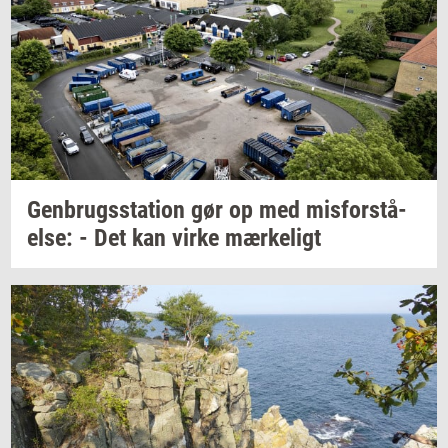
Gen­brugs­sta­tion
gør op med
mis­for­stå­
el­se:
- Det kan virke
mær­ke­ligt