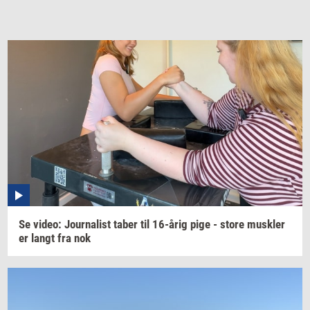
Se
video:
Jour­na­list
taber til
16-årig
pige - store
mus­k­ler
er langt fra nok