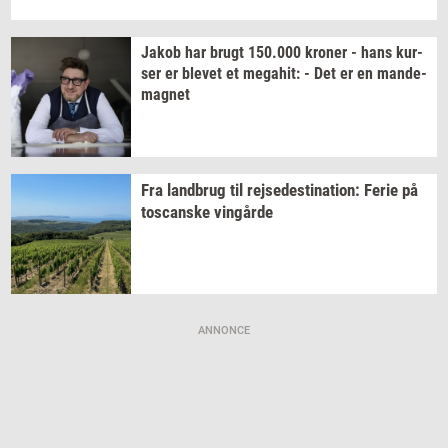
Jakob har brugt
150.000
kro­ner
- hans
kur­
ser
er
ble­vet
et
me­ga­hit:
- Det er en
mande-​
magnet
Fra
land­brug
til
rej­se­desti­na­tion:
Ferie på
toscan­ske
vin­går­de
ANNONCE