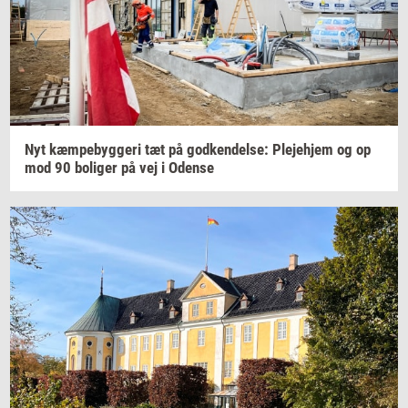
Nyt
kæm­pe­byg­ge­ri
tæt på
god­ken­del­se:
Ple­je­hjem
og op
mod 90
bo­li­ger
på vej i
Oden­se