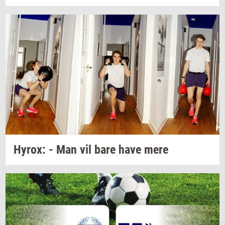
Hyrox:
- Man vil bare have mere