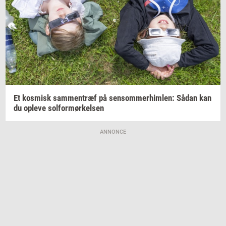
Et
kos­misk
sam­men­træf
på
sen­som­mer­him­len:
Sådan kan
du
op­le­ve
sol­for­mør­kel­sen
ANNONCE