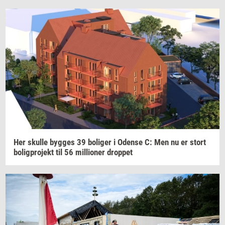
Her
skul­le
byg­ges
39
bo­li­ger
i
Oden­se
C: Men nu er stort
bo­lig­pro­jekt
til 56
mil­li­o­ner
drop­pet