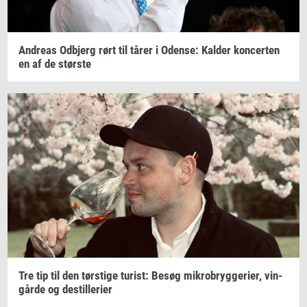
An­dreas
Od­b­jerg
rørt til tårer i
Oden­se:
Kal­der
kon­cer­ten
en af de
stør­ste
Tre tip til den
tørsti­ge
turist:
Besøg
mi­kro­bryg­ge­ri­er,
vin­
går­de
og
destil­le­ri­er