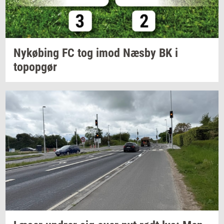
Ny­kø­bing
FC tog imod Næsby BK i
topop­gør