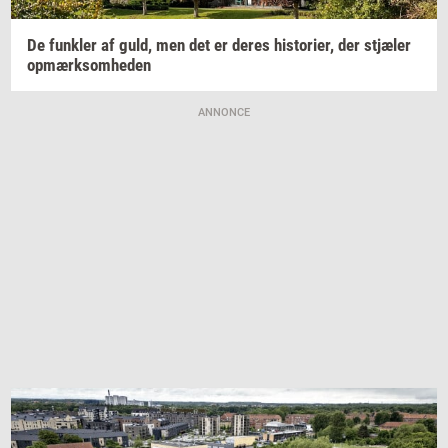
De
funk­ler
af guld, men det er deres
hi­sto­ri­er,
der
stjæ­ler
op­mærk­som­he­den
ANNONCE