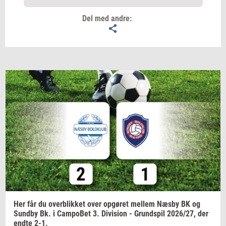
Del med andre:
Email
Navn
Jeg vil gerne modtage et nyhedsoverblik, samt
relevante tilbud og brugerfordele på mail. Det er altid
muligt at afmelde.
Privatlivspolitik.
Her får du
over­blik­ket
over
op­gø­ret
mel­lem
Næsby BK og
Sund­by
Bk. i
Cam­po­Bet
3.
Di­vi­sion
-
Grund­spil
2026/27,
der
endte 2-1.