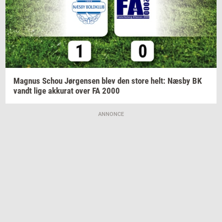
Magnus
Schou
Jør­gen­sen
blev den store helt: Næsby BK
vandt lige
ak­ku­rat
over FA 2000
ANNONCE