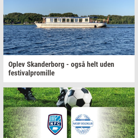
Oplev
Skan­der­borg
- også helt uden
festi­val­pro­mil­le