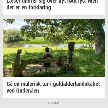
Læser
un­drer
sig over nyt rødt lys: Men
der er en
for­kla­ring
Gå en
ma­le­risk
tur i
gul­dal­der­land­ska­bet
ved
Gu­denå­en
ANNONCE