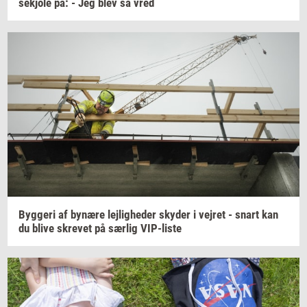
sekjo­le
på: - Jeg blev så vred
Byg­ge­ri
af
by­næ­re
lej­lig­he­der
sky­der
i
vej­ret
- snart kan
du blive
skre­vet
på
sær­lig
VIP-​liste