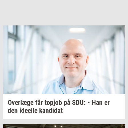
Over­læ­ge
får
topjob
på SDU: - Han er
den
ide­el­le
kan­di­dat