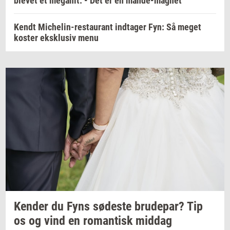
blevet et megahit: - Det er en mande-magnet
Kendt Michelin-restaurant indtager Fyn: Så meget
koster eksklusiv menu
Ken­der
du Fyns
sø­de­ste
bru­de­par?
Tip
os og vind en
ro­man­tisk
mid­dag