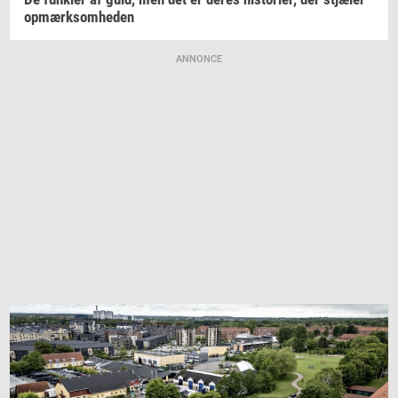
op­mærk­som­he­den
ANNONCE