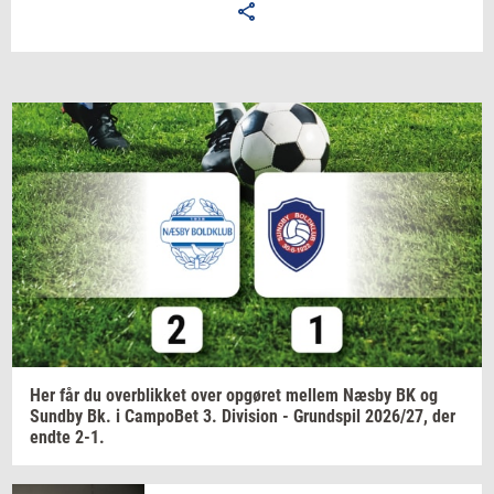
Email
Navn
Jeg vil gerne modtage et nyhedsoverblik, samt
relevante tilbud og brugerfordele på mail. Det er altid
muligt at afmelde.
Privatlivspolitik.
Her får du
over­blik­ket
over
op­gø­ret
mel­lem
Næsby BK og
Sund­by
Bk. i
Cam­po­Bet
3.
Di­vi­sion
-
Grund­spil
2026/27,
der
endte 2-1.