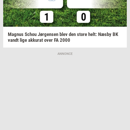
Magnus
Schou
Jør­gen­sen
blev den store helt: Næsby BK
vandt lige
ak­ku­rat
over FA 2000
ANNONCE