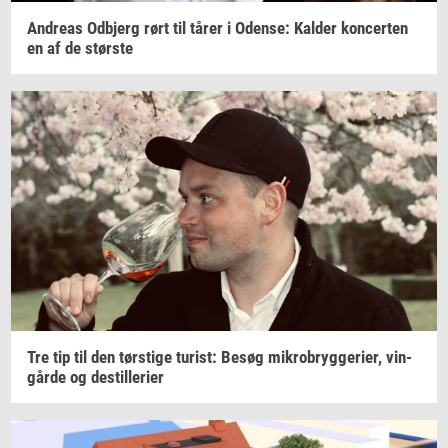
An­dreas
Od­b­jerg
rørt til tårer i
Oden­se:
Kal­der
kon­cer­ten
en af de
stør­ste
Tre tip til den
tørsti­ge
turist:
Besøg
mi­kro­bryg­ge­ri­er,
vin­
går­de
og
destil­le­ri­er