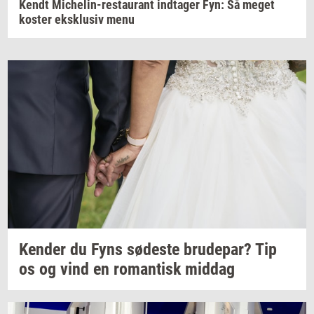
Kendt Michelin-restaurant indtager Fyn: Så meget
koster eksklusiv menu
Ken­der
du Fyns
sø­de­ste
bru­de­par?
Tip
os og vind en
ro­man­tisk
mid­dag