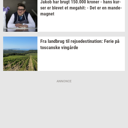
Jakob har brugt
150.000
kro­ner
- hans
kur­
ser
er
ble­vet
et
me­ga­hit:
- Det er en
mande-​
magnet
Fra
land­brug
til
rej­se­desti­na­tion:
Ferie på
toscan­ske
vin­går­de
ANNONCE