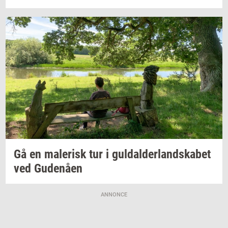
Gå en
ma­le­risk
tur i
gul­dal­der­land­ska­bet
ved
Gu­denå­en
ANNONCE