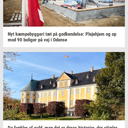
Nyt
kæm­pe­byg­ge­ri
tæt på
god­ken­del­se:
Ple­je­hjem
og op
mod 90
bo­li­ger
på vej i
Oden­se
De
funk­ler
af guld, men det er deres
hi­sto­ri­er,
der
stjæ­ler