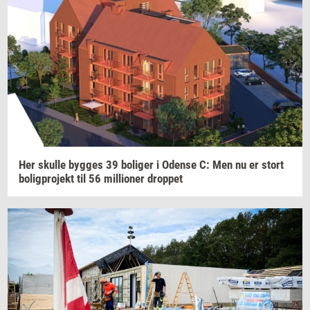
Her
skul­le
byg­ges
39
bo­li­ger
i
Oden­se
C: Men nu er stort
bo­lig­pro­jekt
til 56
mil­li­o­ner
drop­pet