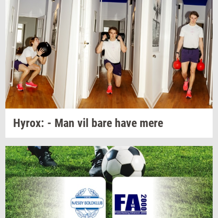
Hyrox:
- Man vil bare have mere