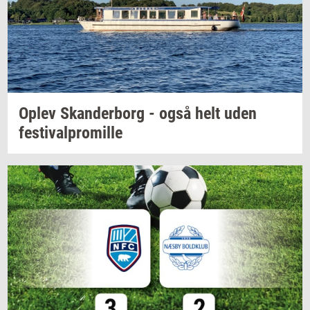
Oplev
Skan­der­borg
- også helt uden
festi­val­pro­mil­le