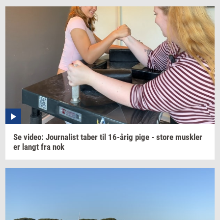
Se
video:
Jour­na­list
taber til
16-årig
pige - store
mus­k­ler
er langt fra nok