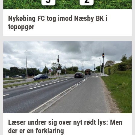
Ny­kø­bing
FC tog imod Næsby BK i
topop­gør
Læser
un­drer
sig over nyt rødt lys: Men
der er en
for­kla­ring