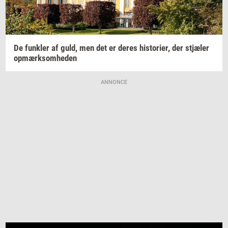
De
funk­ler
af guld, men det er deres
hi­sto­ri­er,
der
stjæ­ler
op­mærk­som­he­den
ANNONCE