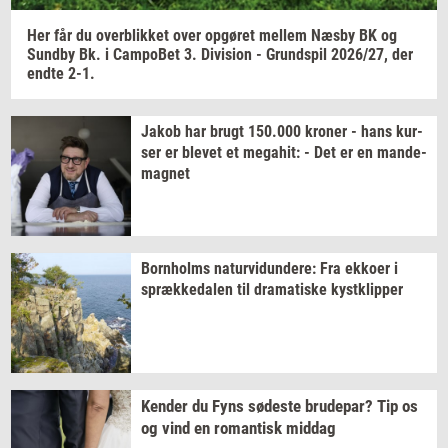
Her får du
over­blik­ket
over
op­gø­ret
mel­lem
Næsby BK og
Sund­by
Bk. i
Cam­po­Bet
3.
Di­vi­sion
-
Grund­spil
2026/27,
der
endte 2-1.
Jakob har brugt
150.000
kro­ner
- hans
kur­
ser
er
ble­vet
et
me­ga­hit:
- Det er en
mande-​
magnet
Born­holms
na­tur­vi­dun­de­re:
Fra
ek­ko­er
i
spræk­ke­da­len
til
dra­ma­ti­ske
kyst­klip­per
Ken­der
du Fyns
sø­de­ste
bru­de­par?
Tip os
og vind en
ro­man­tisk
mid­dag