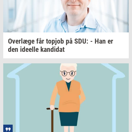
Over­læ­ge
får
topjob
på SDU: - Han er
den
ide­el­le
kan­di­dat