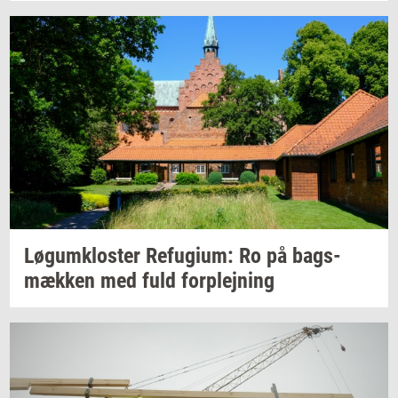
Løgum­klo­ster
Re­fu­gi­um:
Ro på
bags­
mæk­ken
med fuld
for­plej­ning