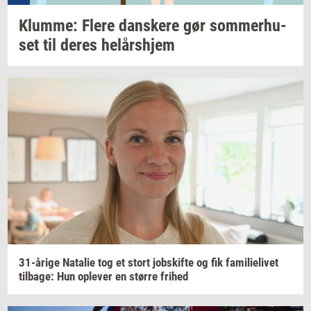
Klum­me: Flere
dan­ske­re
gør
som­mer­hu­
set
til deres
helårs­hjem
31-​årige
Na­ta­lie
tog et stort
jobs­kif­te
og fik
fa­mi­li­e­li­vet
til­ba­ge:
Hun
op­le­ver
en
stør­re
fri­hed