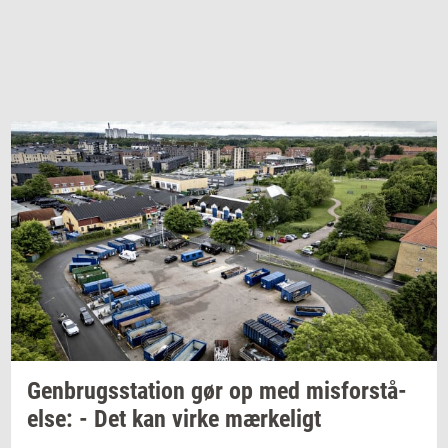
Gen­brugs­sta­tion
gør op med
mis­for­stå­
el­se:
- Det kan virke
mær­ke­ligt