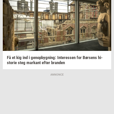
Få et kig ind i
genop­byg­ning:
In­ter­es­sen
for
Bør­sens
hi­
sto­rie
steg
mar­kant
efter
bran­den
ANNONCE