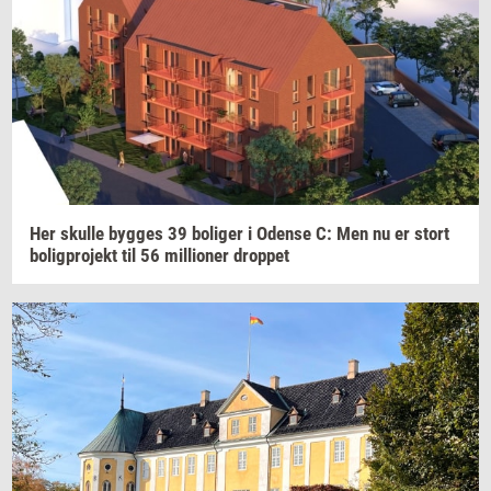
Her
skul­le
byg­ges
39
bo­li­ger
i
Oden­se
C: Men nu er stort
bo­lig­pro­jekt
til 56
mil­li­o­ner
drop­pet