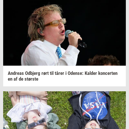
An­dreas
Od­b­jerg
rørt til tårer i
Oden­se:
Kal­der
kon­cer­ten
en af de
stør­ste