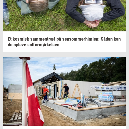
Et
kos­misk
sam­men­træf
på
sen­som­mer­him­len:
Sådan kan
du
op­le­ve
sol­for­mør­kel­sen