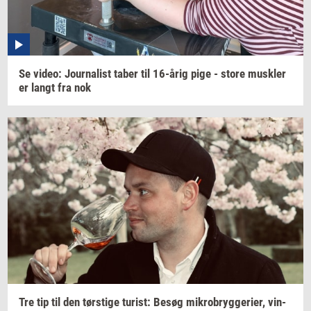
Se
video:
Jour­na­list
taber til
16-årig
pige - store
mus­k­ler
er langt fra nok
Tre tip til den
tørsti­ge
turist:
Besøg
mi­kro­bryg­ge­ri­er,
vin­