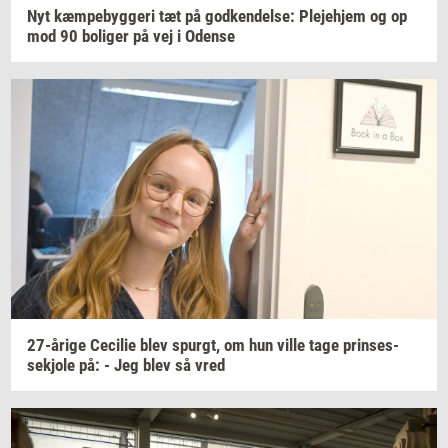
Nyt
kæm­pe­byg­ge­ri
tæt på
god­ken­del­se:
Ple­je­hjem
og op
mod 90
bo­li­ger
på vej i
Oden­se
27-​årige
Ce­ci­lie
blev
spurgt,
om hun ville tage
prin­ses­
sekjo­le
på: - Jeg blev så vred