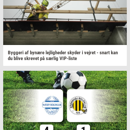
Byg­ge­ri
af
by­næ­re
lej­lig­he­der
sky­der
i
vej­ret
- snart kan
du blive
skre­vet
på
sær­lig
VIP-​liste