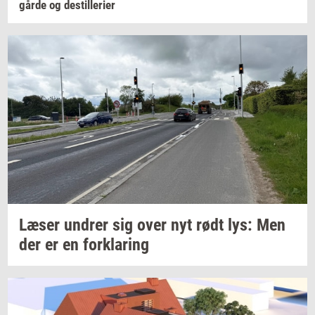
går­de
og
destil­le­ri­er
Læser
un­drer
sig over nyt rødt lys: Men
der er en
for­kla­ring