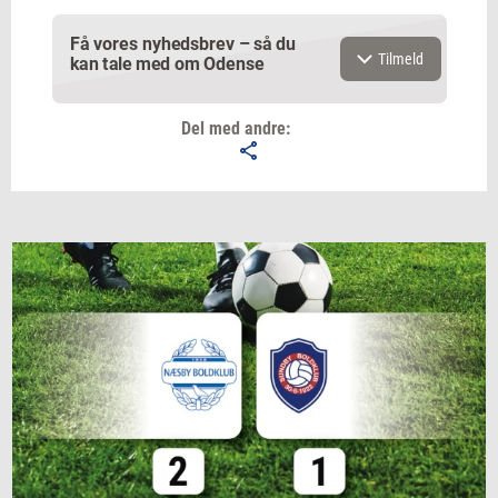
Få vores nyhedsbrev – så du
Tilmeld
kan tale med om Odense
Del med andre:
Email
Navn
Jeg vil gerne modtage et nyhedsoverblik, samt
relevante tilbud og brugerfordele på mail. Det er altid
muligt at afmelde.
Privatlivspolitik.