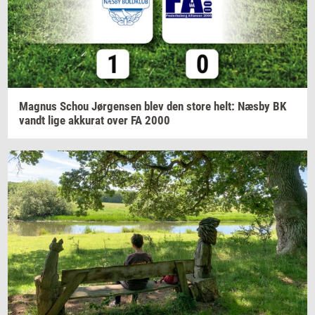
Magnus
Schou
Jør­gen­sen
blev den store helt: Næsby BK
vandt lige
ak­ku­rat
over FA 2000