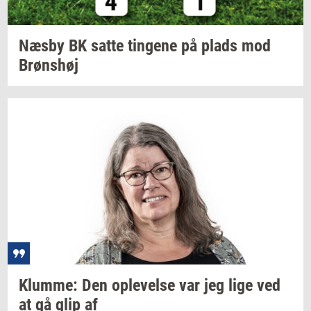
Næsby BK satte
tin­ge­ne
på plads mod
Brøns­høj
Klum­me:
Den
op­le­vel­se
var jeg lige ved
at gå glip af