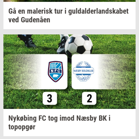
Gå en
ma­le­risk
tur i
gul­dal­der­land­ska­bet
ved
Gu­denå­en
Ny­kø­bing
FC tog imod Næsby BK i
topop­gør