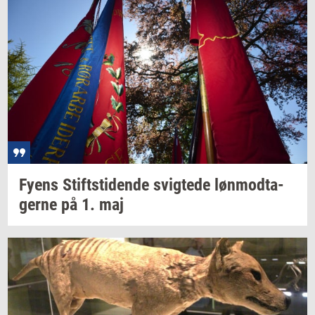
Fyens
Stift­s­ti­den­de
svig­te­de
løn­mod­ta­
ger­ne
på 1. maj