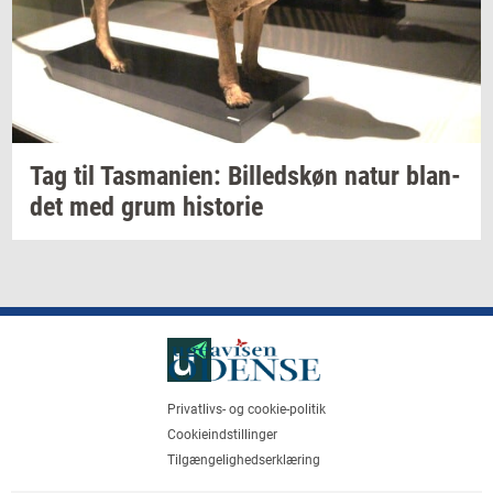
Tag til
Tas­ma­ni­en:
Bil­leds­køn
natur
blan­
det
med grum
hi­sto­rie
Privatlivs- og cookie-politik
Cookieindstillinger
Tilgængelighedserklæring