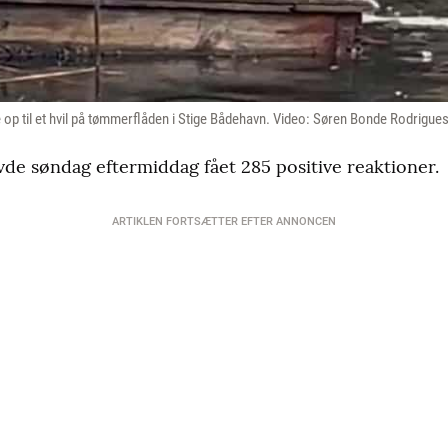
p til et hvil på tømmerflåden i Stige Bådehavn. Video: Søren Bonde Rodrigue
de søndag eftermiddag fået 285 positive reaktioner.
ARTIKLEN FORTSÆTTER EFTER ANNONCEN