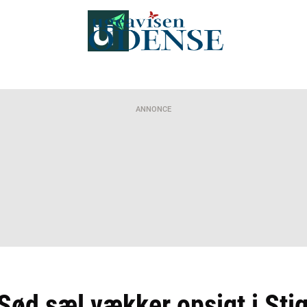
ANNONCE
Sød sæl vækker opsigt i Sti