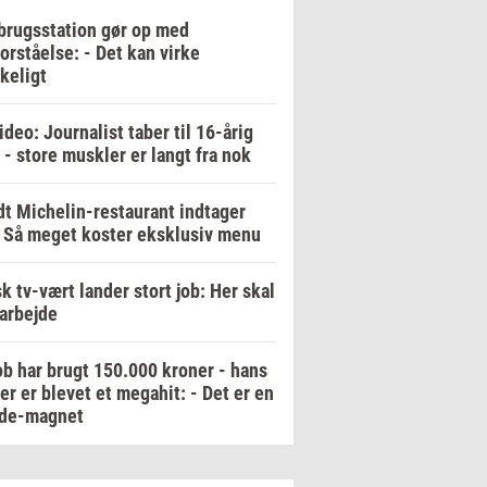
rugsstation gør op med
orståelse: - Det kan virke
keligt
ideo: Journalist taber til 16-årig
 - store muskler er langt fra nok
t Michelin-restaurant indtager
 Så meget koster eksklusiv menu
k tv-vært lander stort job: Her skal
arbejde
b har brugt 150.000 kroner - hans
er er blevet et megahit: - Det er en
de-magnet