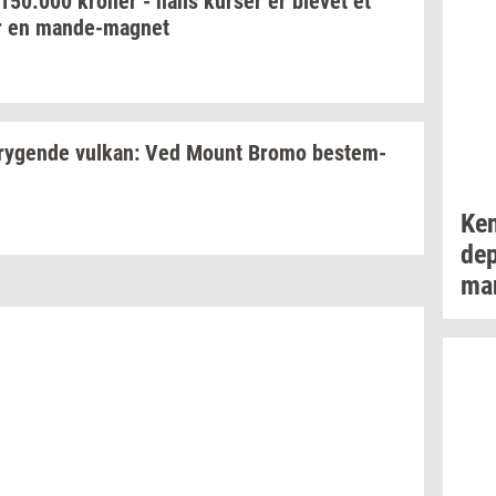
150.000
kro­ner
- hans
kur­ser
er
ble­vet
et
r en
mande-​magnet
ry­gen­de
vulkan:
Ved Mount Bromo
be­stem­
Ken
de­
man