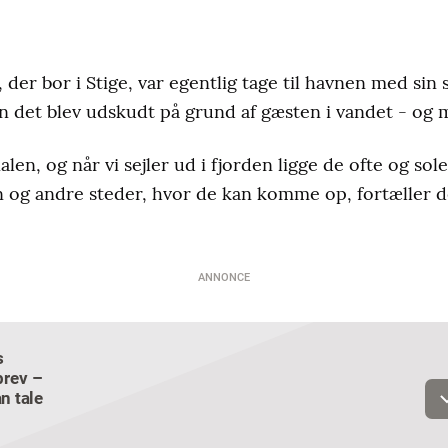
er bor i Stige, var egentlig tage til havnen med sin 
n det blev udskudt på grund af gæsten i vandet - og 
alen, og når vi sejler ud i fjorden ligge de ofte og sol
n og andre steder, hvor de kan komme op, fortæller de
ANNONCE
s
Email
rev –
n tale
Navn