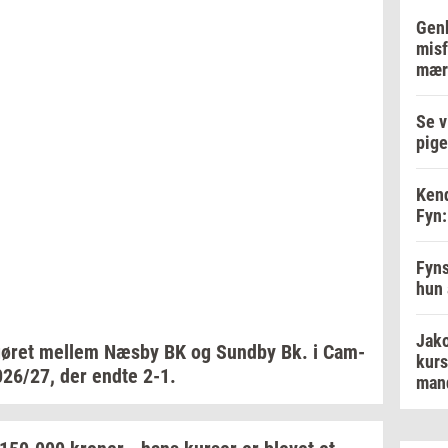
Genb
misf
mær
Se v
pige
Kend
Fyn:
Fyns
hun 
Jako
ø­ret
mel­lem
Næsby BK og
Sund­by
Bk. i
Cam­
kurs
026/27,
der endte 2-1.
man