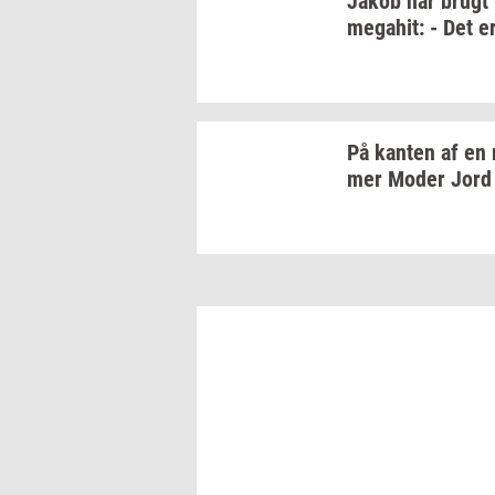
Jakob har brugt
me­ga­hit:
- Det e
På
kan­ten
af en
mer
Moder Jord