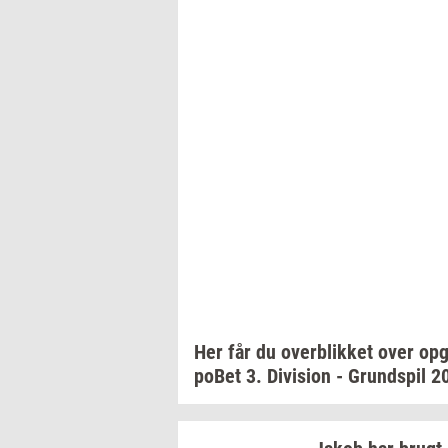
Her får du
over­blik­ket
over
op­g
po­Bet
3.
Di­vi­sion
-
Grund­spil
2