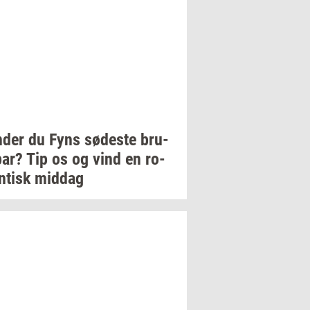
­der
du Fyns
sø­de­ste
bru­
par?
Tip os og vind en
ro­
­tisk
mid­dag