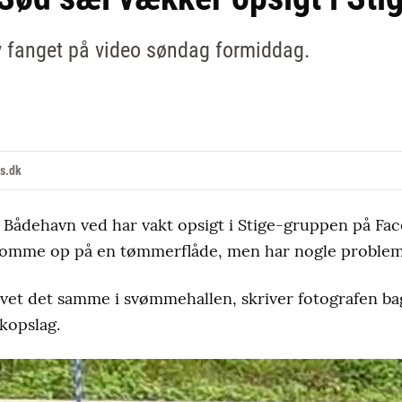
v fanget på video søndag formiddag.
s.dk
ge Bådehavn ved har vakt opsigt i Stige-gruppen på Fa
at komme op på en tømmerflåde, men har nogle proble
prøvet det samme i svømmehallen, skriver fotografen 
kopslag.