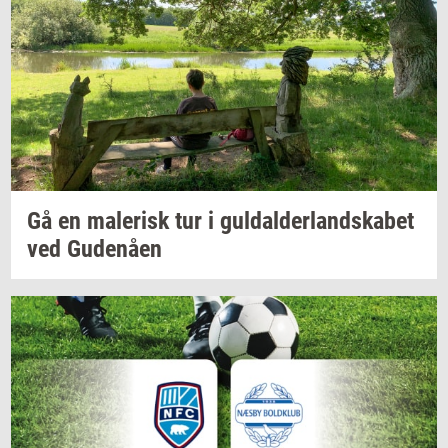
Gå en
ma­le­risk
tur i
gul­dal­der­land­ska­bet
ved
Gu­denå­en