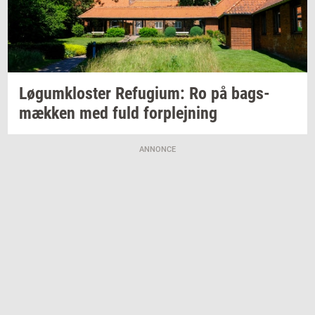
Løgum­klo­ster
Re­fu­gi­um:
Ro på
bags­
mæk­ken
med fuld
for­plej­ning
ANNONCE