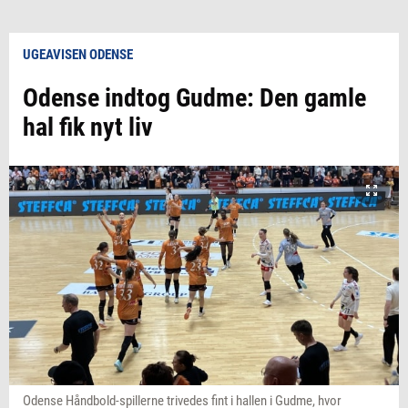
UGEAVISEN ODENSE
Odense indtog Gudme: Den gamle
hal fik nyt liv
Odense Håndbold-spillerne trivedes fint i hallen i Gudme, hvor