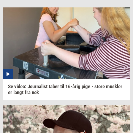
Se
video:
Jour­na­list
taber til
16-årig
pige - store
mus­k­ler
er langt fra nok