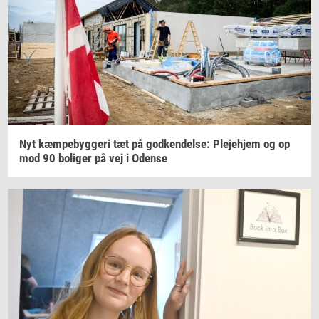
Nyt
kæm­pe­byg­ge­ri
tæt på
god­ken­del­se:
Ple­je­hjem
og op
mod 90
bo­li­ger
på vej i
Oden­se