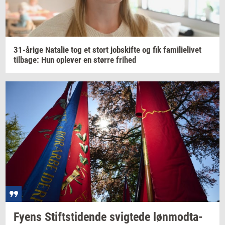
31-​årige
Na­ta­lie
tog et stort
jobs­kif­te
og fik
fa­mi­li­e­li­vet
til­ba­ge:
Hun
op­le­ver
en
stør­re
fri­hed
Fyens
Stift­s­ti­den­de
svig­te­de
løn­mod­ta­