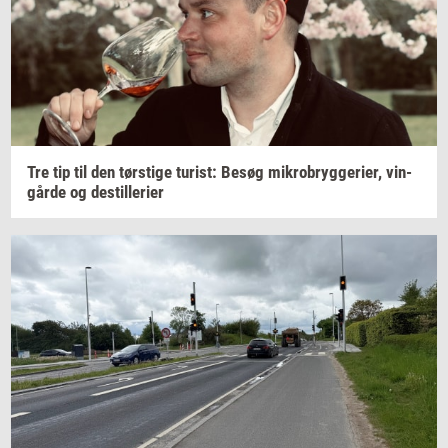
Tre tip til den
tørsti­ge
turist:
Besøg
mi­kro­bryg­ge­ri­er,
vin­
går­de
og
destil­le­ri­er