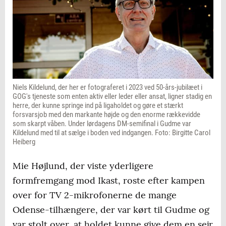
Niels Kildelund, der her er fotograferet i 2023 ved 50-års-jubilæet i
GOG's tjeneste som enten aktiv eller leder eller ansat, ligner stadig en
herre, der kunne springe ind på ligaholdet og gøre et stærkt
forsvarsjob med den markante højde og den enorme rækkevidde
som skarpt våben. Under lørdagens DM-semifinal i Gudme var
Kildelund med til at sælge i boden ved indgangen. Foto: Birgitte Carol
Heiberg
Mie Højlund, der viste yderligere
formfremgang mod Ikast, roste efter kampen
over for TV 2-mikrofonerne de mange
Odense-tilhængere, der var kørt til Gudme og
var stolt over, at holdet kunne give dem en sejr