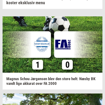
koster eksklusiv menu
Magnus
Schou
Jør­gen­sen
blev den store helt: Næsby BK
vandt lige
ak­ku­rat
over FA 2000