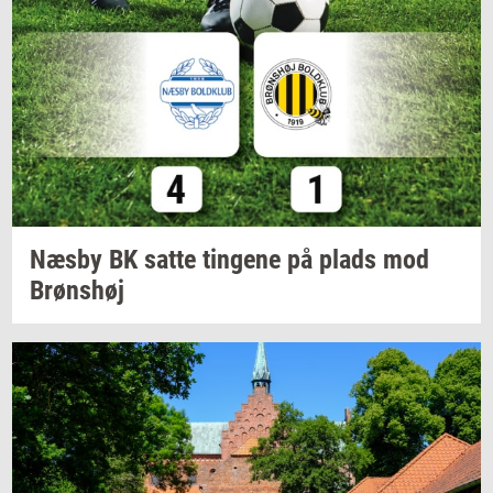
Næsby BK satte
tin­ge­ne
på plads mod
Brøns­høj