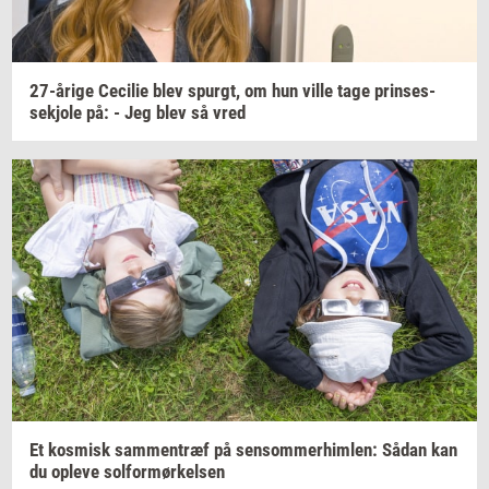
27-​årige
Ce­ci­lie
blev
spurgt,
om hun ville tage
prin­ses­
sekjo­le
på: - Jeg blev så vred
Et
kos­misk
sam­men­træf
på
sen­som­mer­him­len:
Sådan kan
du
op­le­ve
sol­for­mør­kel­sen