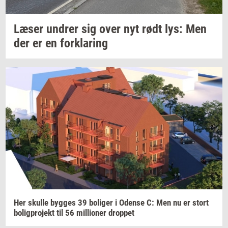
Læser
un­drer
sig over nyt rødt lys: Men
der er en
for­kla­ring
Her
skul­le
byg­ges
39
bo­li­ger
i
Oden­se
C: Men nu er stort
bo­lig­pro­jekt
til 56
mil­li­o­ner
drop­pet