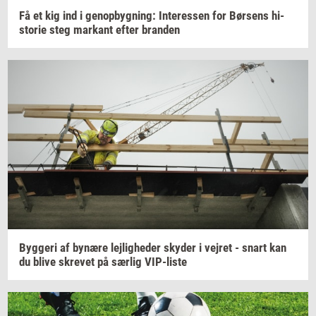
Få et kig ind i
genop­byg­ning:
In­ter­es­sen
for
Bør­sens
hi­
sto­rie
steg
mar­kant
efter
bran­den
Byg­ge­ri
af
by­næ­re
lej­lig­he­der
sky­der
i
vej­ret
- snart kan
du blive
skre­vet
på
sær­lig
VIP-​liste