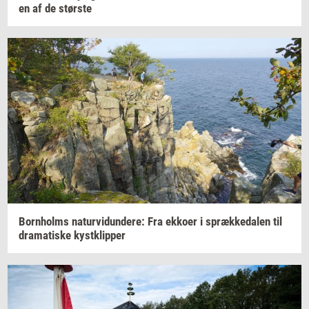
en af de
stør­ste
Born­holms
na­tur­vi­dun­de­re:
Fra
ek­ko­er
i
spræk­ke­da­len
til
dra­ma­ti­ske
kyst­klip­per