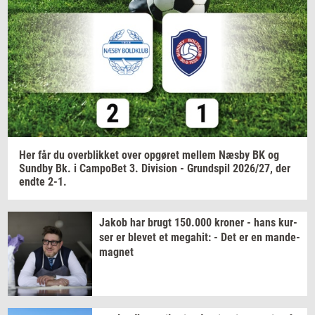
Navn
Jeg vil gerne modtage et nyhedsoverblik, samt
relevante tilbud og brugerfordele på mail. Det er altid
muligt at afmelde.
Privatlivspolitik.
Her får du
over­blik­ket
over
op­gø­ret
mel­lem
Næsby BK og
Sund­by
Bk. i
Cam­po­Bet
3.
Di­vi­sion
-
Grund­spil
2026/27,
der
endte 2-1.
Jakob har brugt
150.000
kro­ner
- hans
kur­
ser
er
ble­vet
et
me­ga­hit:
- Det er en
mande-​
magnet