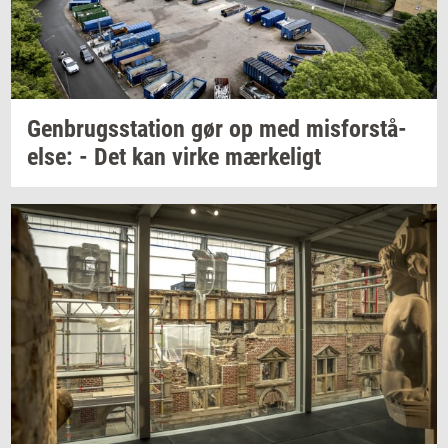
Gen­brugs­sta­tion
gør op med
mis­for­stå­
el­se:
- Det kan virke
mær­ke­ligt