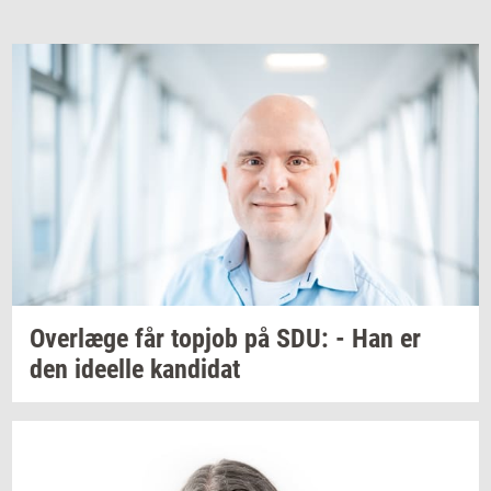
Over­læ­ge
får
topjob
på SDU: - Han er
den
ide­el­le
kan­di­dat