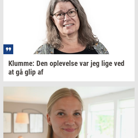
Klum­me:
Den
op­le­vel­se
var jeg lige ved
at gå glip af