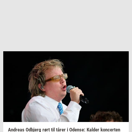
An­dreas
Od­b­jerg
rørt til tårer i
Oden­se:
Kal­der
kon­cer­ten