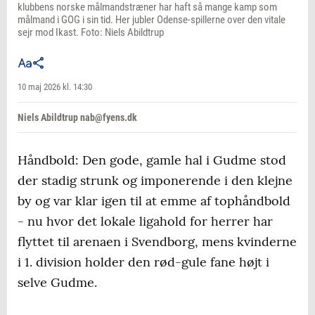
klubbens norske målmandstræner har haft så mange kamp som
målmand i GOG i sin tid. Her jubler Odense-spillerne over den vitale
sejr mod Ikast. Foto: Niels Abildtrup
10 maj 2026 kl. 14:30
Niels Abildtrup nab@fyens.dk
Håndbold: Den gode, gamle hal i Gudme stod
der stadig strunk og imponerende i den klejne
by og var klar igen til at emme af tophåndbold
- nu hvor det lokale ligahold for herrer har
flyttet til arenaen i Svendborg, mens kvinderne
i 1. division holder den rød-gule fane højt i
selve Gudme.