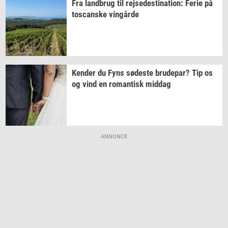
Fra
land­brug
til
rej­se­desti­na­tion:
Ferie på
toscan­ske
vin­går­de
Ken­der
du Fyns
sø­de­ste
bru­de­par?
Tip os
og vind en
ro­man­tisk
mid­dag
ANNONCE