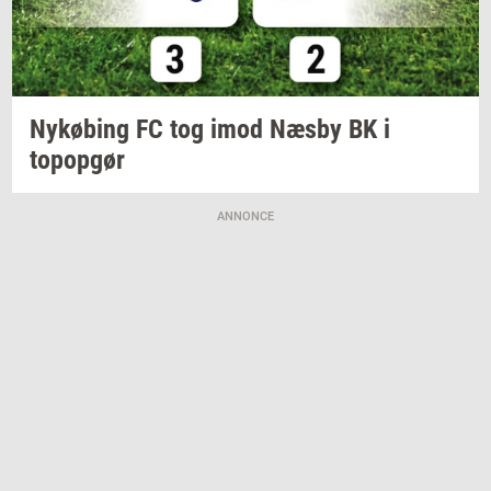
Ny­kø­bing
FC tog imod Næsby BK i
topop­gør
ANNONCE