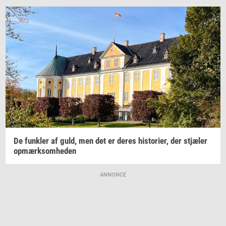
De
funk­ler
af guld, men det er deres
hi­sto­ri­er,
der
stjæ­ler
op­mærk­som­he­den
ANNONCE