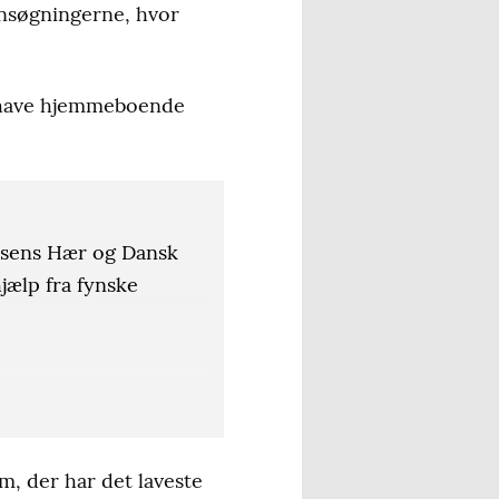
 ansøgningerne, hvor
g have hjemmeboende
elsens Hær og Dansk
jælp fra fynske
r blevet samlet mellem
ælper Fyn bidraget
m, der har det laveste