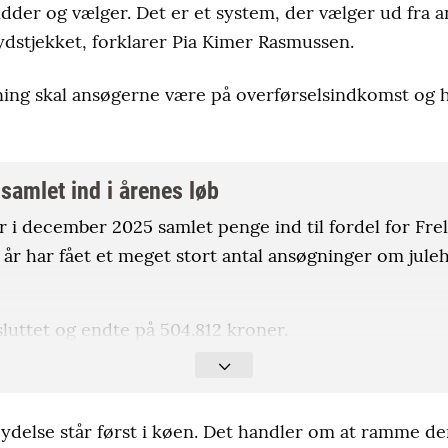
sidder og vælger. Det er et system, der vælger ud fra
ydstjekket, forklarer Pia Kimer Rasmussen.
ning skal ansøgerne være på overførselsindkomst o
samlet ind i årenes løb
ar i december 2025 samlet penge ind til fordel for Fr
 år har fået et meget stort antal ansøgninger om juleh
sluttet og endte på 504.812 kroner.
de i 2011
på initiativ fra Frelsens Hær, og siden er de
oner ind hvert år i december. Sammenlagt har Fyn hj
delse står først i køen. Det handler om at ramme de
il julehjælp på Fyn.