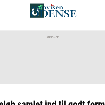
ANNONCE
løb samlet ind til godt formå