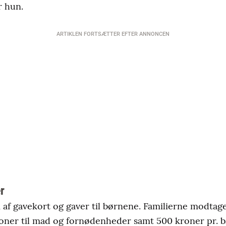
r hun.
ARTIKLEN FORTSÆTTER EFTER ANNONCEN
r
m af gavekort og gaver til børnene. Familierne modtag
oner til mad og fornødenheder samt 500 kroner pr. bar