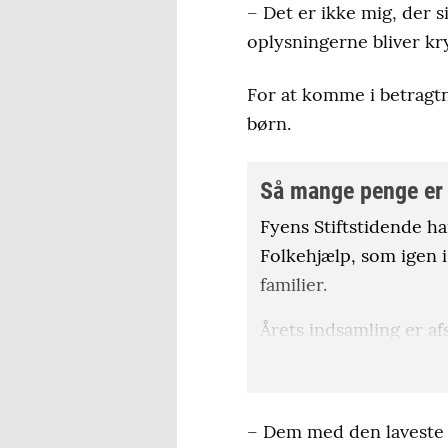
– Det er ikke mig, der 
oplysningerne bliver kr
For at komme i betragt
børn.
Så mange penge er 
Fyens Stiftstidende h
Folkehjælp, som igen i
familier.
Årets indsamling er af
Fyn hjælper Fyn
starte
150.000 og 570.000 kr
– Dem med den laveste y
med
5.177.476 kroner
t