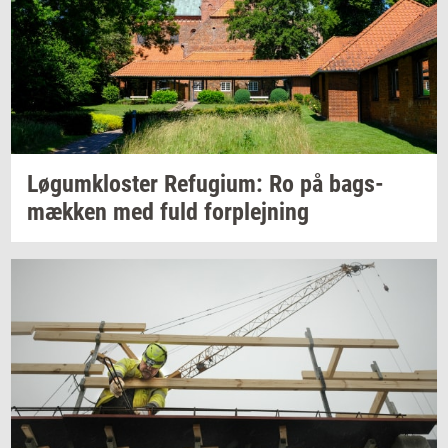
Løgum­klo­ster
Re­fu­gi­um:
Ro på
bags­
mæk­ken
med fuld
for­plej­ning