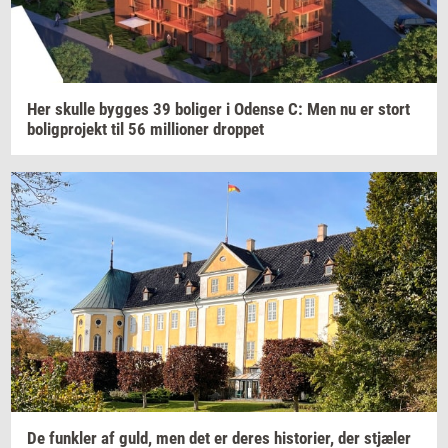
Her
skul­le
byg­ges
39
bo­li­ger
i
Oden­se
C: Men nu er stort
bo­lig­pro­jekt
til 56
mil­li­o­ner
drop­pet
De
funk­ler
af guld, men det er deres
hi­sto­ri­er,
der
stjæ­ler