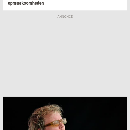
op­mærk­som­he­den
ANNONCE