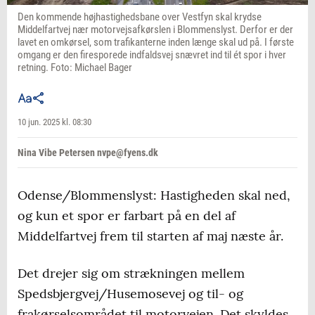
Den kommende højhastighedsbane over Vestfyn skal krydse
Middelfartvej nær motorvejsafkørslen i Blommenslyst. Derfor er der
lavet en omkørsel, som trafikanterne inden længe skal ud på. I første
omgang er den firesporede indfaldsvej snævret ind til ét spor i hver
retning. Foto: Michael Bager
10 jun. 2025 kl. 08:30
Nina Vibe Petersen nvpe@fyens.dk
Odense/Blommenslyst: Hastigheden skal ned,
og kun et spor er farbart på en del af
Middelfartvej frem til starten af maj næste år.
Det drejer sig om strækningen mellem
Spedsbjergvej/Husemosevej og til- og
frakørselsområdet til motorvejen. Det skyldes,