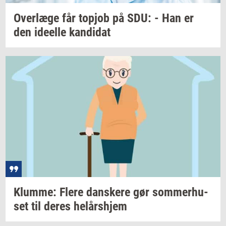
Over­læ­ge
får
topjob
på SDU: - Han er
den
ide­el­le
kan­di­dat
Klum­me: Flere
dan­ske­re
gør
som­mer­hu­
set
til deres
helårs­hjem