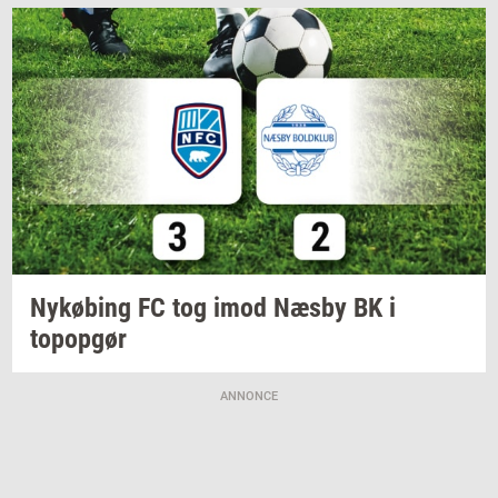
Ny­kø­bing
FC tog imod Næsby BK i
topop­gør
ANNONCE