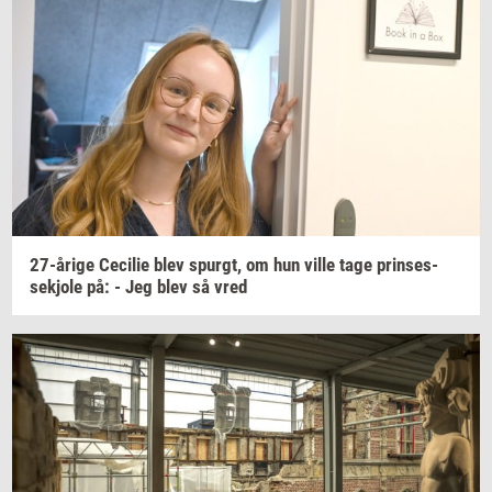
27-​årige
Ce­ci­lie
blev
spurgt,
om hun ville tage
prin­ses­
sekjo­le
på: - Jeg blev så vred