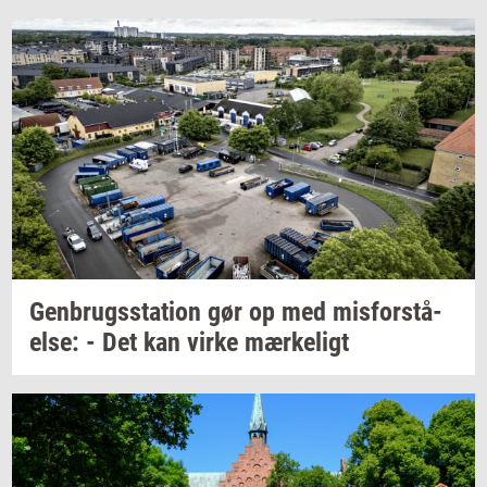
Gen­brugs­sta­tion
gør op med
mis­for­stå­
el­se:
- Det kan virke
mær­ke­ligt