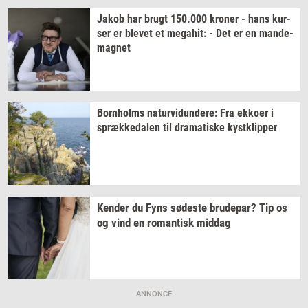
Jakob har brugt
150.000
kro­ner
- hans
kur­
ser
er
ble­vet
et
me­ga­hit:
- Det er en
mande-​
magnet
Born­holms
na­tur­vi­dun­de­re:
Fra
ek­ko­er
i
spræk­ke­da­len
til
dra­ma­ti­ske
kyst­klip­per
Ken­der
du Fyns
sø­de­ste
bru­de­par?
Tip os
og vind en
ro­man­tisk
mid­dag
ANNONCE