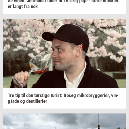
Se
video:
Jour­na­list
taber til
16-årig
pige - store
mus­k­ler
er langt fra nok
Tre tip til den
tørsti­ge
turist:
Besøg
mi­kro­bryg­ge­ri­er,
vin­
går­de
og
destil­le­ri­er