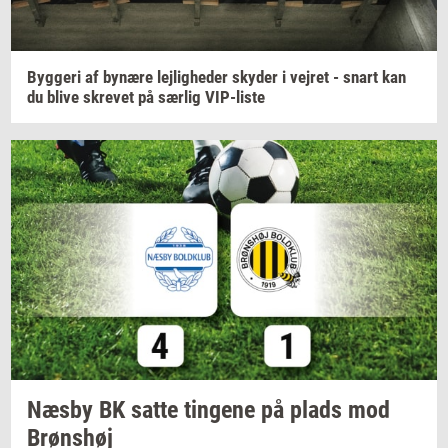
Byg­ge­ri
af
by­næ­re
lej­lig­he­der
sky­der
i
vej­ret
- snart kan
du blive
skre­vet
på
sær­lig
VIP-​liste
Næsby BK satte
tin­ge­ne
på plads mod
Brøns­høj