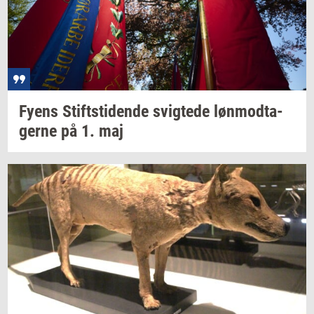
Fyens
Stift­s­ti­den­de
svig­te­de
løn­mod­ta­
ger­ne
på 1. maj