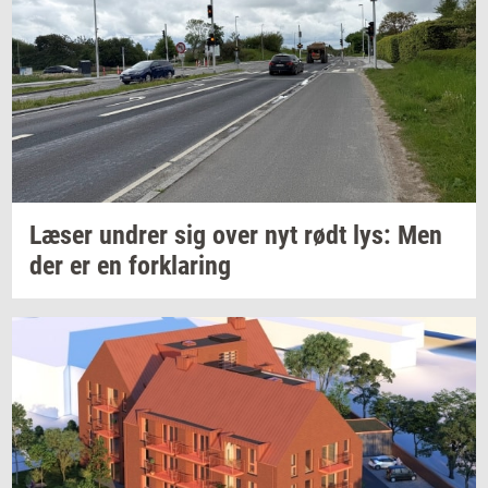
Læser
un­drer
sig over nyt rødt lys: Men
der er en
for­kla­ring