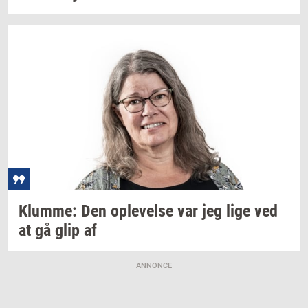
Klum­me:
Den
op­le­vel­se
var jeg lige ved
at gå glip af
ANNONCE