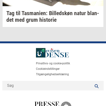
Tag til
Tas­ma­ni­en:
Bil­leds­køn
natur
blan­
det
med grum
hi­sto­rie
Privatlivs- og cookie-politik
Cookieindstillinger
Tilgængelighedserklæring