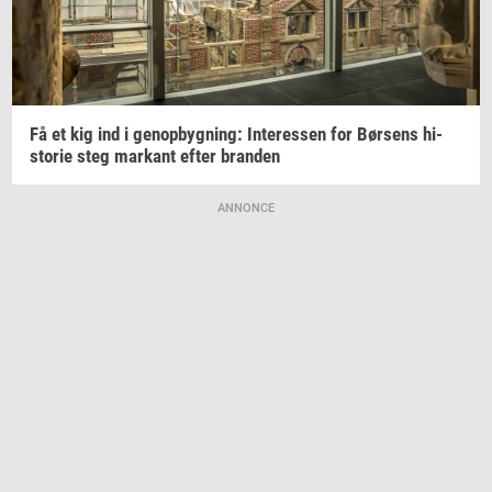
Få et kig ind i
genop­byg­ning:
In­ter­es­sen
for
Bør­sens
hi­
sto­rie
steg
mar­kant
efter
bran­den
ANNONCE