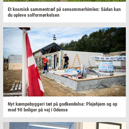
Et
kos­misk
sam­men­træf
på
sen­som­mer­him­len:
Sådan kan
du
op­le­ve
sol­for­mør­kel­sen
Nyt
kæm­pe­byg­ge­ri
tæt på
god­ken­del­se:
Ple­je­hjem
og op
mod 90
bo­li­ger
på vej i
Oden­se