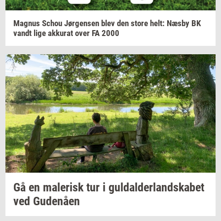
Magnus
Schou
Jør­gen­sen
blev den store helt: Næsby BK
vandt lige
ak­ku­rat
over FA 2000
Gå en
ma­le­risk
tur i
gul­dal­der­land­ska­bet
ved
Gu­denå­en