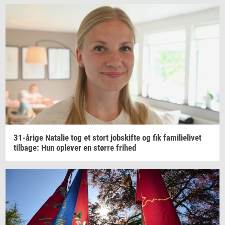
31-​årige
Na­ta­lie
tog et stort
jobs­kif­te
og fik
fa­mi­li­e­li­vet
til­ba­ge:
Hun
op­le­ver
en
stør­re
fri­hed