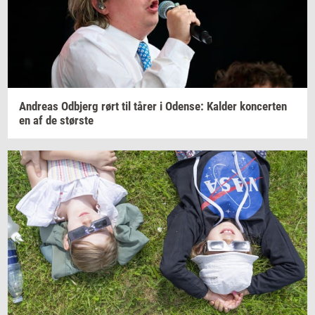
An­dreas
Od­b­jerg
rørt til tårer i
Oden­se:
Kal­der
kon­cer­ten
en af de
stør­ste