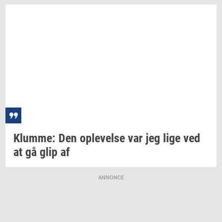
Klum­me:
Den
op­le­vel­se
var jeg lige ved
at gå glip af
ANNONCE