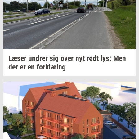
Læser
un­drer
sig over nyt rødt lys: Men
der er en
for­kla­ring