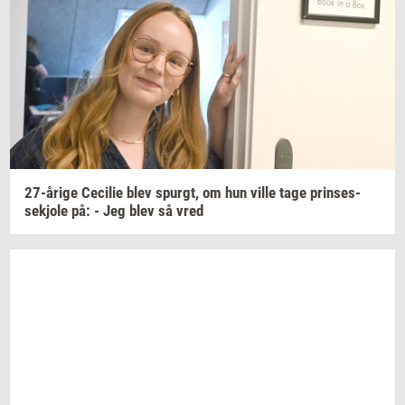
27-​årige
Ce­ci­lie
blev
spurgt,
om hun ville tage
prin­ses­
sekjo­le
på: - Jeg blev så vred