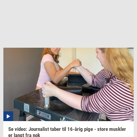
Se
video:
Jour­na­list
taber til
16-årig
pige - store
mus­k­ler
er langt fra nok