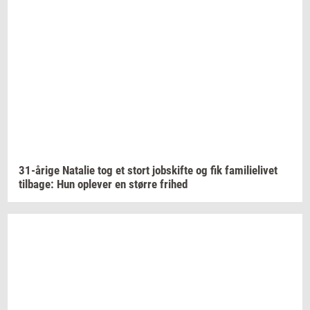
31-​årige
Na­ta­lie
tog et stort
jobs­kif­te
og fik
fa­mi­li­e­li­vet
til­ba­ge:
Hun
op­le­ver
en
stør­re
fri­hed