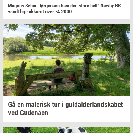
Magnus
Schou
Jør­gen­sen
blev den store helt: Næsby BK
vandt lige
ak­ku­rat
over FA 2000
Gå en
ma­le­risk
tur i
gul­dal­der­land­ska­bet
ved
Gu­denå­en