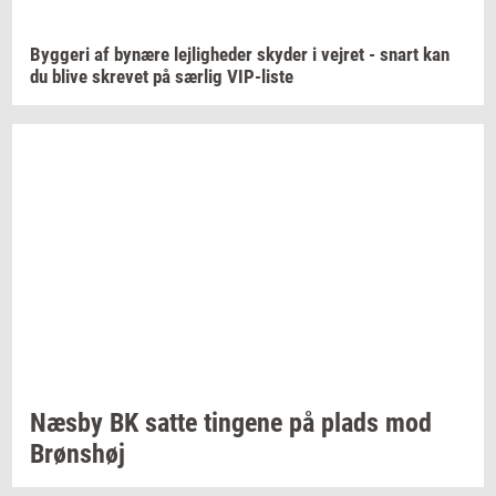
Byg­ge­ri
af
by­næ­re
lej­lig­he­der
sky­der
i
vej­ret
- snart kan
du blive
skre­vet
på
sær­lig
VIP-​liste
Næsby BK satte
tin­ge­ne
på plads mod
Brøns­høj