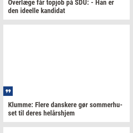
Over­læ­ge
får
topjob
på SDU: - Han er
den
ide­el­le
kan­di­dat
Klum­me: Flere
dan­ske­re
gør
som­mer­hu­
set
til deres
helårs­hjem