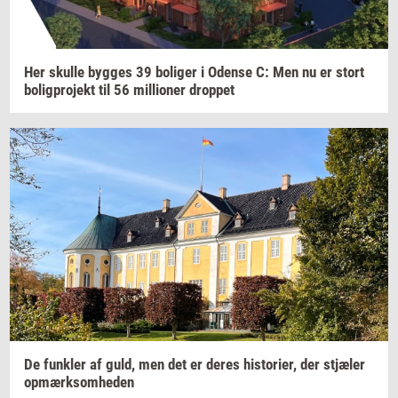
Her
skul­le
byg­ges
39
bo­li­ger
i
Oden­se
C: Men nu er stort
bo­lig­pro­jekt
til 56
mil­li­o­ner
drop­pet
De
funk­ler
af guld, men det er deres
hi­sto­ri­er,
der
stjæ­ler
op­mærk­som­he­den