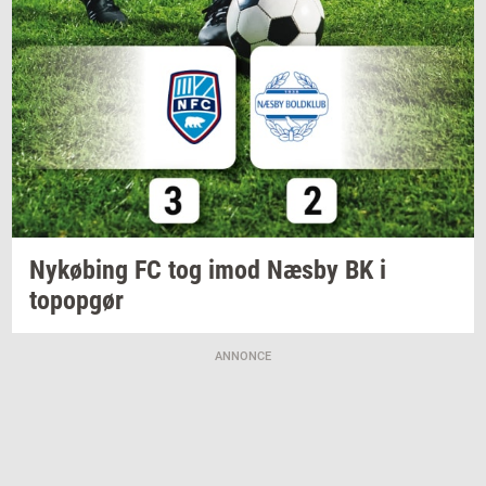
Ny­kø­bing
FC tog imod Næsby BK i
topop­gør
ANNONCE