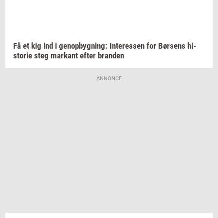
Få et kig ind i
genop­byg­ning:
In­ter­es­sen
for
Bør­sens
hi­
sto­rie
steg
mar­kant
efter
bran­den
ANNONCE