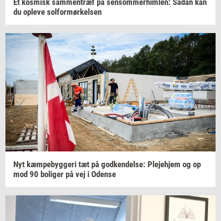
Et
kos­misk
sam­men­træf
på
sen­som­mer­him­len:
Sådan kan
du
op­le­ve
sol­for­mør­kel­sen
Nyt
kæm­pe­byg­ge­ri
tæt på
god­ken­del­se:
Ple­je­hjem
og op
mod 90
bo­li­ger
på vej i
Oden­se