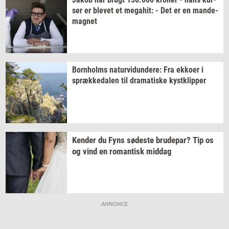
ser
er
ble­vet
et
me­ga­hit:
- Det er en
mande-​
magnet
Born­holms
na­tur­vi­dun­de­re:
Fra
ek­ko­er
i
spræk­ke­da­len
til
dra­ma­ti­ske
kyst­klip­per
Ken­der
du Fyns
sø­de­ste
bru­de­par?
Tip os
og vind en
ro­man­tisk
mid­dag
ANNONCE