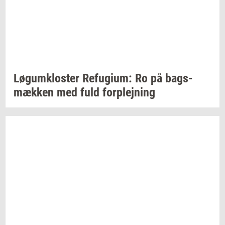
Løgum­klo­ster
Re­fu­gi­um:
Ro på
bags­
mæk­ken
med fuld
for­plej­ning