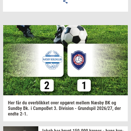
Email
Navn
Jeg vil gerne modtage et nyhedsoverblik, samt
relevante tilbud og brugerfordele på mail. Det er altid
muligt at afmelde.
Privatlivspolitik.
Her får du
over­blik­ket
over
op­gø­ret
mel­lem
Næsby BK og
Sund­by
Bk. i
Cam­po­Bet
3.
Di­vi­sion
-
Grund­spil
2026/27,
der
endte 2-1.
Jakob har brugt
150.000
kro­ner
- hans
kur­