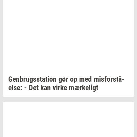
Gen­brugs­sta­tion
gør op med
mis­for­stå­
el­se:
- Det kan virke
mær­ke­ligt