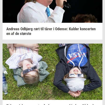
An­dreas
Od­b­jerg
rørt til tårer i
Oden­se:
Kal­der
kon­cer­ten
en af de
stør­ste