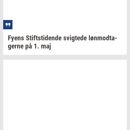
Fyens
Stift­s­ti­den­de
svig­te­de
løn­mod­ta­
ger­ne
på 1. maj