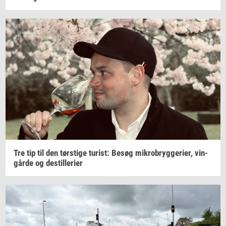
Tre tip til den
tørsti­ge
turist:
Besøg
mi­kro­bryg­ge­ri­er,
vin­
går­de
og
destil­le­ri­er