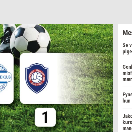
Mes
Se v
pige
Genb
misf
mær
Fyns
hun 
Jako
kurs
man