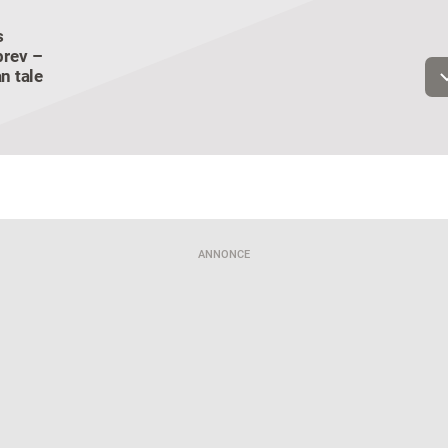
s
Email
rev –
n tale
Navn
Jeg vil gerne modtage et nyhedsoverblik, samt relevante tilbud og
brugerfordele på mail. Det er altid muligt at afmelde.
Privatlivspoliti
ANNONCE