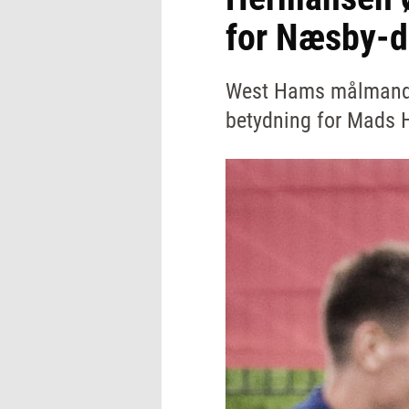
for Næsby-d
West Hams målmandsh
betydning for Mads 