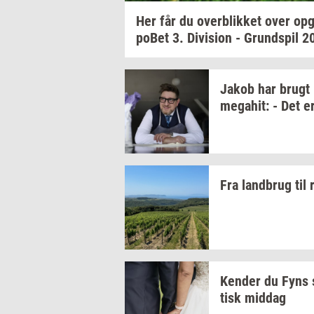
Her får du
over­blik­ket
over
op­g
po­Bet
3.
Di­vi­sion
-
Grund­spil
2
Jakob har brugt
me­ga­hit:
- Det e
Fra
land­brug
til
Ken­der
du Fyns
tisk
mid­dag