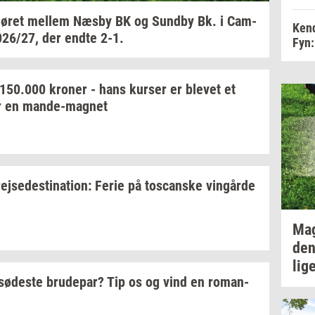
ø­ret
mel­lem
Næsby BK og
Sund­by
Bk. i
Cam­
Kend
026/27,
der endte 2-1.
Fyn:
150.000
kro­ner
- hans
kur­ser
er
ble­vet
et
r en
mande-​magnet
rej­se­desti­na­tion:
Ferie på
toscan­ske
vin­går­de
Ma
den
lig
sø­de­ste
bru­de­par?
Tip os og vind en
ro­man­