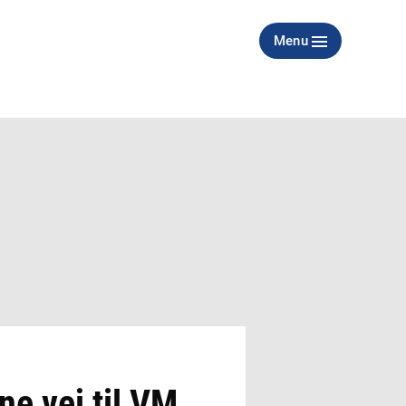
Menu
e vej til VM