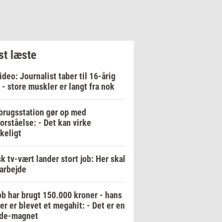
t læste
ideo: Journalist taber til 16-årig
 - store muskler er langt fra nok
rugsstation gør op med
orståelse: - Det kan virke
keligt
k tv-vært lander stort job: Her skal
arbejde
b har brugt 150.000 kroner - hans
er er blevet et megahit: - Det er en
de-magnet