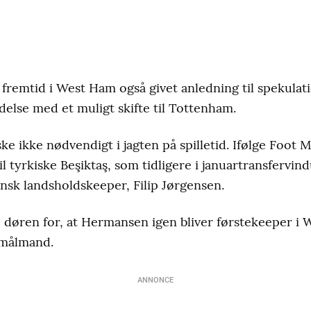
remtid i West Ham også givet anledning til spekulati
ndelse med et muligt skifte til Tottenham.
ke ikke nødvendigt i jagten på spilletid. Ifølge Foot
til tyrkiske Beşiktaş, som tidligere i januartransfervi
nsk landsholdskeeper, Filip Jørgensen.
ne døren for, at Hermansen igen bliver førstekeeper i
 målmand.
ANNONCE