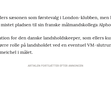
ers sæsonen som førstevalg i London-klubben, men 
mistet pladsen til sin franske målmandskollega Alpho
uation for den danske landsholdskeeper, som ellers k
større rolle på landsholdet ved en eventuel VM-slutr
meichel i målet.
ARTIKLEN FORTSÆTTER EFTER ANNONCEN