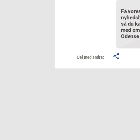
Få vore
nyhedsb
så du ka
med om
Odense
Del med andre: