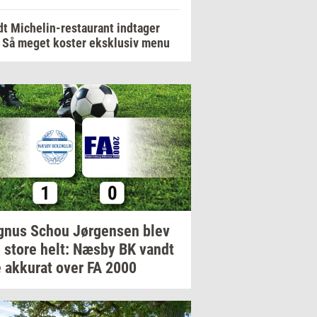
t Michelin-restaurant indtager
 Så meget koster eksklusiv menu
gnus
Schou
Jør­gen­sen
blev
 store helt: Næsby BK vandt
e
ak­ku­rat
over FA 2000