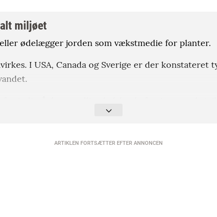
alt miljøet
r eller ødelægger jorden som vækstmedie for planter.
irkes. I USA, Canada og Sverige er der konstateret ty
vandet.
f vejsalt på den nordlige halvkugle forringer vækstvi
tion i nærheden. Omfanget varierer dog og afhænger 
ARTIKLEN FORTSÆTTER EFTER ANNONCEN
, Københavns Universitet