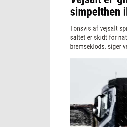
simpelthen i
Tonsvis af vejsalt sp
saltet er skidt for na
bremseklods, siger v