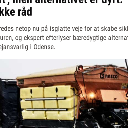
kke råd
redes netop nu på isglatte veje for at skabe si
turen, og ekspert efterlyser bæredygtige alternat
ejansvarlig i Odense.