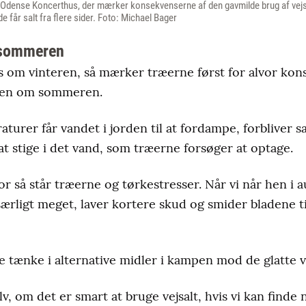
 Odense Koncerthus, der mærker konsekvenserne af den gavmilde brug af vejsal
de får salt fra flere sider. Foto: Michael Bager
 sommeren
s om vinteren, så mærker træerne først for alvor kon
rden om sommeren.
urer får vandet i jorden til at fordampe, forbliver sal
at stige i det vand, som træerne forsøger at optage.
or så står træerne og tørkestresser. Når vi når hen i a
 særligt meget, laver kortere skud og smider bladene t
tænke i alternative midler i kampen mod de glatte v
v, om det er smart at bruge vejsalt, hvis vi kan finde 