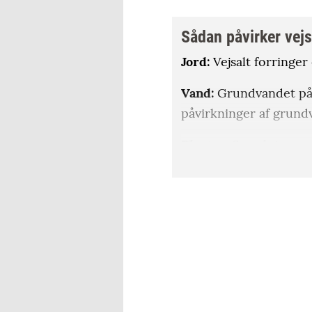
Sådan påvirker vejs
Jord:
Vejsalt forringe
Vand:
Grundvandet påv
påvirkninger af grund
Planter:
Spredningen a
træer og anden vegeta
plantearter.
Kilde: Videnstjenesten