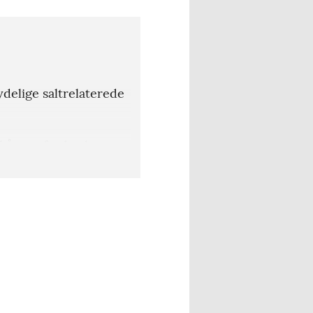
delige saltrelaterede
lkårene for buske,
af lokation og