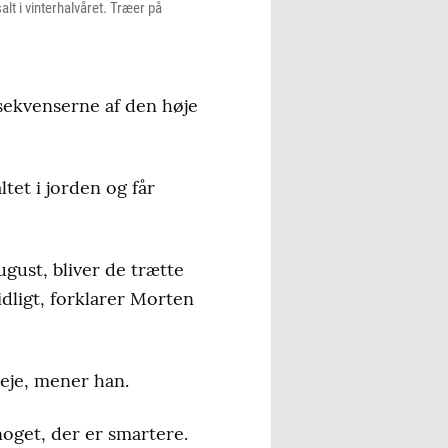
t i vinterhalvåret. Træer på
sekvenserne af den høje
tet i jorden og får
ugust, bliver de trætte
idligt, forklarer Morten
eje, mener han.
noget, der er smartere.