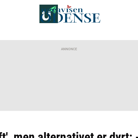
ANNONCE
ft', men alternativet er dyrt: 