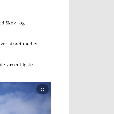
ved Skov- og
liver strøet med et
f de væsentligste