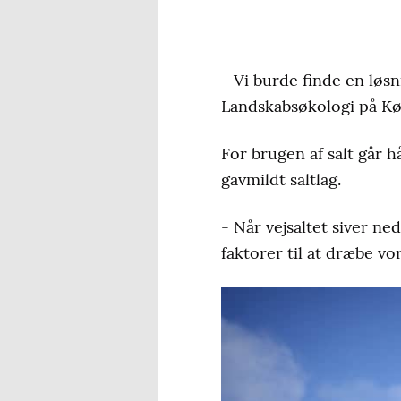
- Vi burde finde en løs
Landskabsøkologi på Kø
For brugen af salt går h
gavmildt saltlag.
- Når vejsaltet siver ned
faktorer til at dræbe vo