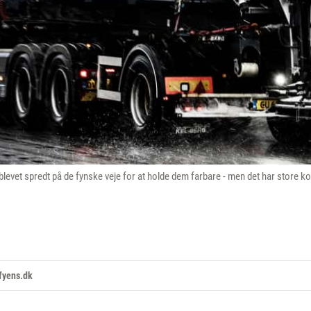
 blevet spredt på de fynske veje for at holde dem farbare - men det har store 
fyens.dk