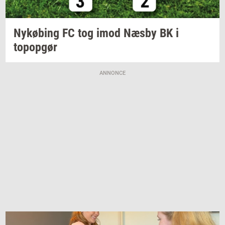
Ny­kø­bing
FC tog imod Næsby BK i
topop­gør
ANNONCE