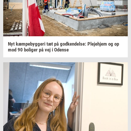
Nyt
kæm­pe­byg­ge­ri
tæt på
god­ken­del­se:
Ple­je­hjem
og op
mod 90
bo­li­ger
på vej i
Oden­se