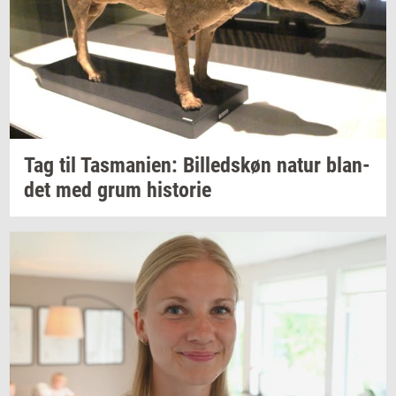
Tag til
Tas­ma­ni­en:
Bil­leds­køn
natur
blan­
det
med grum
hi­sto­rie