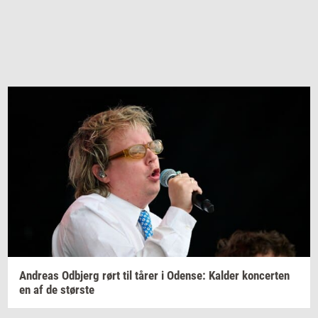
An­dreas
Od­b­jerg
rørt til tårer i
Oden­se:
Kal­der
kon­cer­ten
en af de
stør­ste