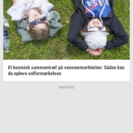
Et
kos­misk
sam­men­træf
på
sen­som­mer­him­len:
Sådan kan
du
op­le­ve
sol­for­mør­kel­sen
ANNONCE