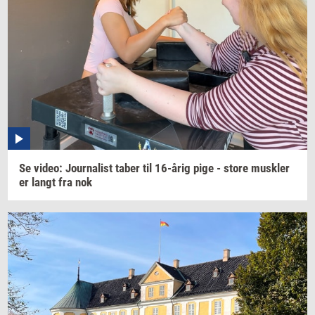
Se
video:
Jour­na­list
taber til
16-årig
pige - store
mus­k­ler
er langt fra nok