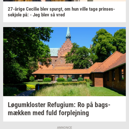
27-​årige
Ce­ci­lie
blev
spurgt,
om hun ville tage
prin­ses­
sekjo­le
på: - Jeg blev så vred
Løgum­klo­ster
Re­fu­gi­um:
Ro på
bags­
mæk­ken
med fuld
for­plej­ning
ANNONCE