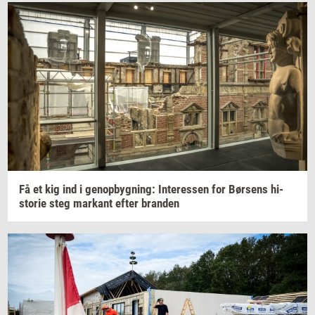
Få et kig ind i
genop­byg­ning:
In­ter­es­sen
for
Bør­sens
hi­
sto­rie
steg
mar­kant
efter
bran­den