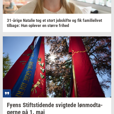
31-​årige
Na­ta­lie
tog et stort
jobs­kif­te
og fik
fa­mi­li­e­li­vet
til­ba­ge:
Hun
op­le­ver
en
stør­re
fri­hed
Fyens
Stift­s­ti­den­de
svig­te­de
løn­mod­ta­
ger­ne
på 1. maj