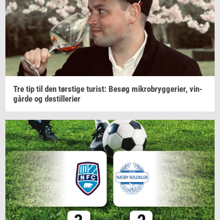
Tre tip til den
tørsti­ge
turist:
Besøg
mi­kro­bryg­ge­ri­er,
vin­
går­de
og
destil­le­ri­er