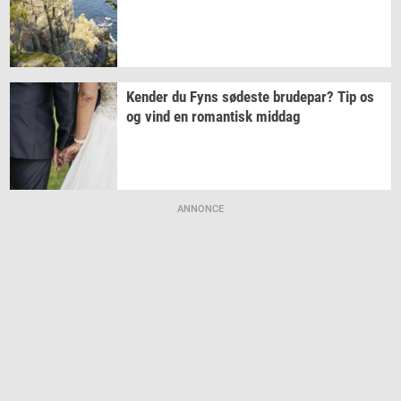
Ken­der
du Fyns
sø­de­ste
bru­de­par?
Tip os
og vind en
ro­man­tisk
mid­dag
ANNONCE