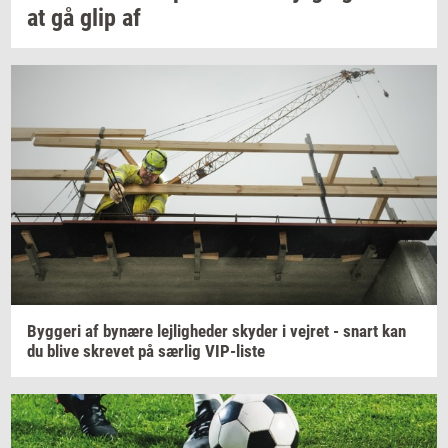
at gå glip af
Byg­ge­ri
af
by­næ­re
lej­lig­he­der
sky­der
i
vej­ret
- snart kan
du blive
skre­vet
på
sær­lig
VIP-​liste