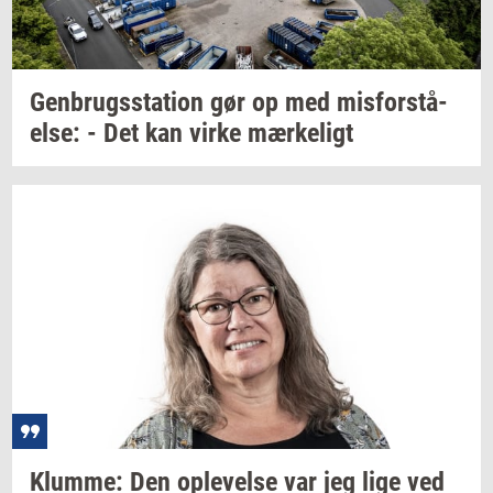
Gen­brugs­sta­tion
gør op med
mis­for­stå­
el­se:
- Det kan virke
mær­ke­ligt
Klum­me:
Den
op­le­vel­se
var jeg lige ved