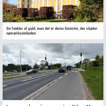
De
funk­ler
af guld, men det er deres
hi­sto­ri­er,
der
stjæ­ler
op­mærk­som­he­den