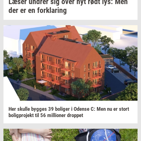
Læser
un­drer
sig over nyt rødt lys: Men
der er en
for­kla­ring
Her
skul­le
byg­ges
39
bo­li­ger
i
Oden­se
C: Men nu er stort
bo­lig­pro­jekt
til 56
mil­li­o­ner
drop­pet