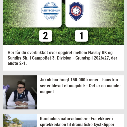
Jeg vil gerne modtage et nyhedsoverblik, samt
relevante tilbud og brugerfordele på mail. Det er altid
muligt at afmelde.
Privatlivspolitik.
Her får du
over­blik­ket
over
op­gø­ret
mel­lem
Næsby BK og
Sund­by
Bk. i
Cam­po­Bet
3.
Di­vi­sion
-
Grund­spil
2026/27,
der
endte 2-1.
Jakob har brugt
150.000
kro­ner
- hans
kur­
ser
er
ble­vet
et
me­ga­hit:
- Det er en
mande-​
magnet
Born­holms
na­tur­vi­dun­de­re:
Fra
ek­ko­er
i
spræk­ke­da­len
til
dra­ma­ti­ske
kyst­klip­per