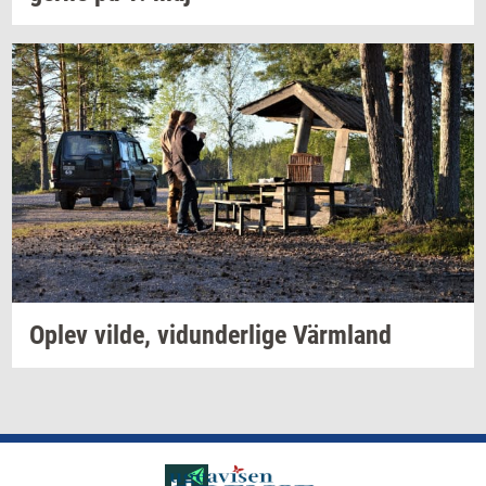
Oplev
vilde,
vi­dun­der­li­ge
Värmland