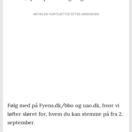
content creater
ARTIKLEN FORTSÆTTER EFTER ANNONCEN
Lasse Honoré, direktør i Odense Håndbold
Følg med på Fyens.dk/bbo og uao.dk, hvor vi
løfter sløret for, hvem du kan stemme på fra 2.
september.