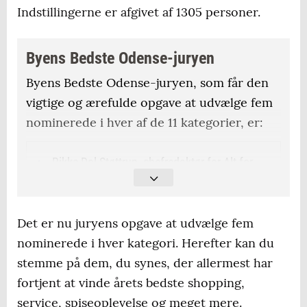
Indstillingerne er afgivet af 1305 personer.
Byens Bedste Odense-juryen
Byens Bedste Odense-juryen, som får den
vigtige og ærefulde opgave at udvælge fem
nominerede i hver af de 11 kategorier, er:
Rikke Dal Støttrup, chefredaktør for Alt for
damerne
Anne Mejdal Sønksen, forretningsudvikler
Det er nu juryens opgave at udvælge fem
hos Erhvervshus Fyn
nominerede i hver kategori. Herefter kan du
stemme på dem, du synes, der allermest har
Bahadir Demirhan, ejendomsmægler
fortjent at vinde årets bedste shopping,
Louise Marlene Hansen, influencer og
service, spiseoplevelse og meget mere.