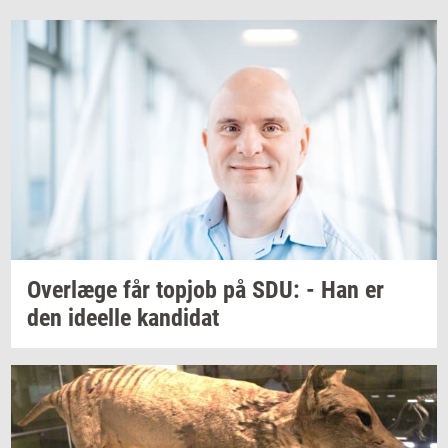
Over­læ­ge
får
topjob
på SDU: - Han er
den
ide­el­le
kan­di­dat