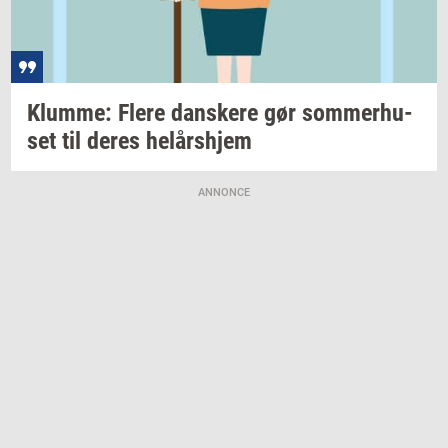
Klum­me: Flere
dan­ske­re
gør
som­mer­hu­
set
til deres
helårs­hjem
ANNONCE