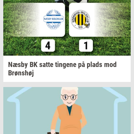
Næsby BK satte
tin­ge­ne
på plads mod
Brøns­høj