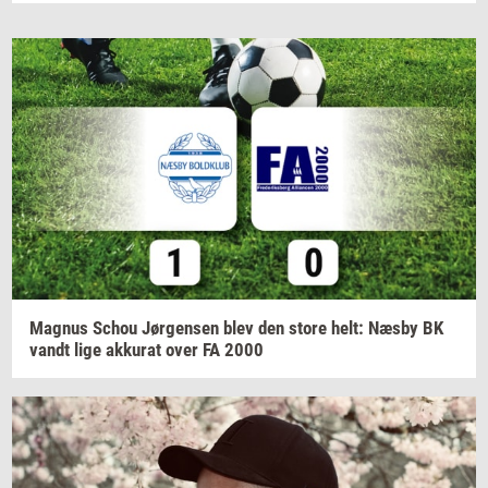
Magnus
Schou
Jør­gen­sen
blev den store helt: Næsby BK
vandt lige
ak­ku­rat
over FA 2000