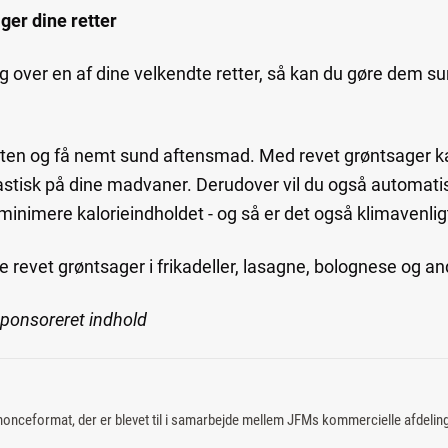
ger dine retter
dig over en af dine velkendte retter, så kan du gøre dem 
tten og få nemt sund aftensmad. Med revet grøntsager ka
astisk på dine madvaner. Derudover vil du også automati
 minimere kalorieindholdet - og så er det også klimavenlig
ge revet grøntsager i frikadeller, lasagne, bolognese og 
sponsoreret indhold
nonceformat, der er blevet til i samarbejde mellem JFMs kommercielle afdelin