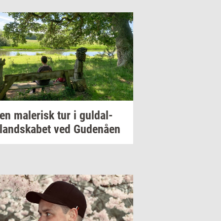
 en
ma­le­risk
tur i
gul­dal­
­land­ska­bet
ved
Gu­denå­en