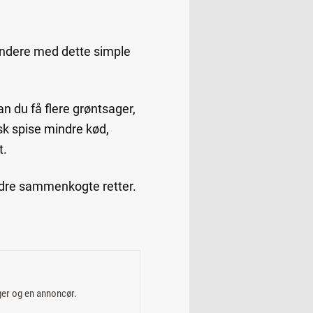
sundere med dette simple
n du få flere grøntsager,
sk spise mindre kød,
t.
andre sammenkogte retter.
ger og en annoncør.