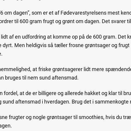
t “6 om dagen”, som er et af Fødevarestyrelsens mest ken
fordrer til 600 gram frugt og grønt om dagen. Det svarer til
 lidt af en udfordring at komme op på de 600 gram. Det k
 dyrt. Men heldigvis så tæller frosne grøntsager og frugt
e.
n hemmelighed, at friske grøntsagerer lidt mere spændend
kan bruges til nem sund aftensmad.
fordel, at de er billigere og allerede hakket og klar til br
g og sund aftensmad i hverdagen. Brug det i sammenkogte re
ne frugter og nogle grøntsager til smoothies, hvis du træ
dagen.