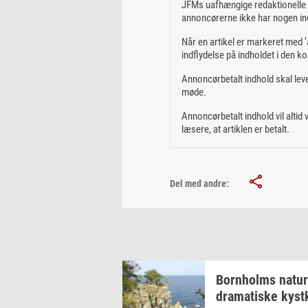
JFMs uafhængige redaktionelle m
annoncørerne ikke har nogen ind
Når en artikel er markeret med ’a
indflydelse på indholdet i den ko
Annoncørbetalt indhold skal leve
møde.
Annoncørbetalt indhold vil altid
læsere, at artiklen er betalt.
Del med andre:
Born­holms
na­tur
dra­ma­ti­ske
kyst­