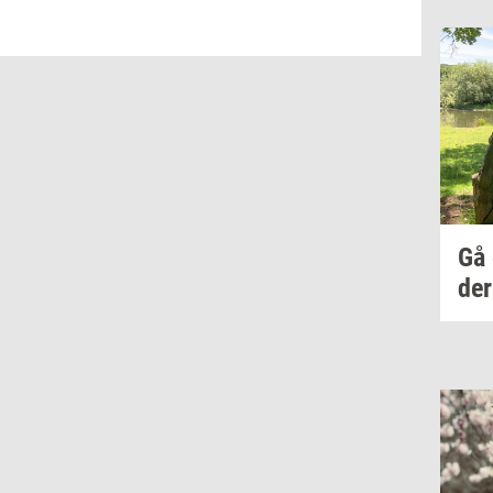
Gå
der