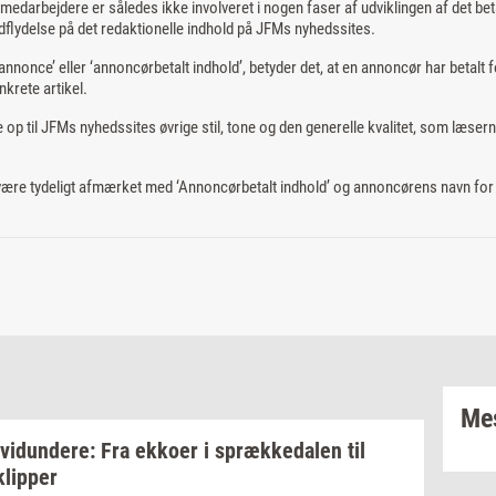
edarbejdere er således ikke involveret i nogen faser af udviklingen af det bet
flydelse på det redaktionelle indhold på JFMs nyhedssites.
nnonce’ eller ‘annoncørbetalt indhold’, betyder det, at en annoncør har betalt f
nkrete artikel.
 op til JFMs nyhedssites øvrige stil, tone og den generelle kvalitet, som læsern
 være tydeligt afmærket med ‘Annoncørbetalt indhold’ og annoncørens navn for a
Mes
­vi­dun­de­re:
Fra
ek­ko­er
i
spræk­ke­da­len
til
klip­per