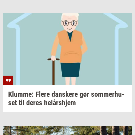
Klum­me: Flere
dan­ske­re
gør
som­mer­hu­
set
til deres
helårs­hjem