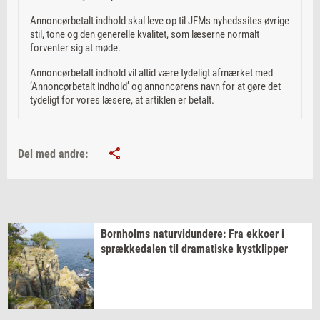
Annoncørbetalt indhold skal leve op til JFMs nyhedssites øvrige
stil, tone og den generelle kvalitet, som læserne normalt
forventer sig at møde.
Annoncørbetalt indhold vil altid være tydeligt afmærket med
‘Annoncørbetalt indhold’ og annoncørens navn for at gøre det
tydeligt for vores læsere, at artiklen er betalt.
Del med andre:
Born­holms
na­tur­vi­dun­de­re:
Fra
ek­ko­er
i
spræk­ke­da­len
til
dra­ma­ti­ske
kyst­klip­per