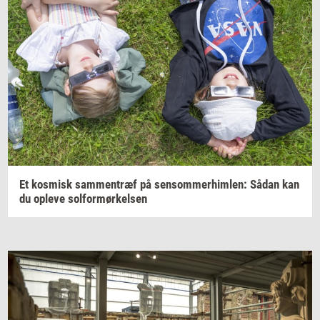
Et
kos­misk
sam­men­træf
på
sen­som­mer­him­len:
Sådan kan
du
op­le­ve
sol­for­mør­kel­sen