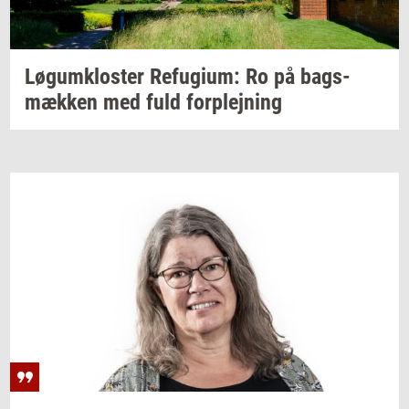
Løgum­klo­ster
Re­fu­gi­um:
Ro på
bags­
mæk­ken
med fuld
for­plej­ning