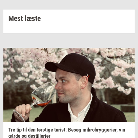
Mest læste
Tre tip til den
tørsti­ge
turist:
Besøg
mi­kro­bryg­ge­ri­er,
vin­
går­de
og
destil­le­ri­er