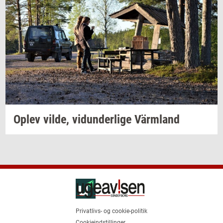
Oplev
vilde,
vi­dun­der­li­ge
Värmland
Privatlivs- og cookie-politik
Cookieindstillinger