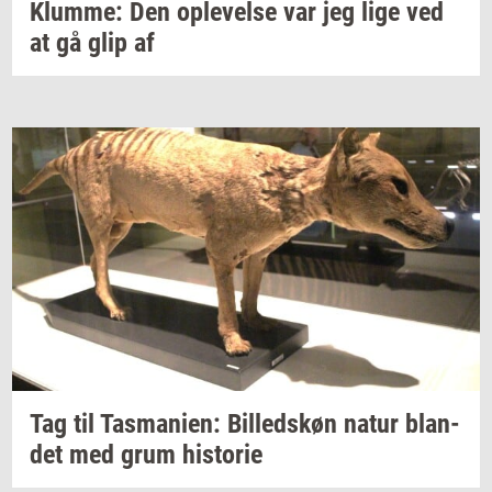
Klum­me:
Den
op­le­vel­se
var jeg lige ved
at gå glip af
Tag til
Tas­ma­ni­en:
Bil­leds­køn
natur
blan­
det
med grum
hi­sto­rie