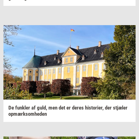
De
funk­ler
af guld, men det er deres
hi­sto­ri­er,
der
stjæ­ler
op­mærk­som­he­den