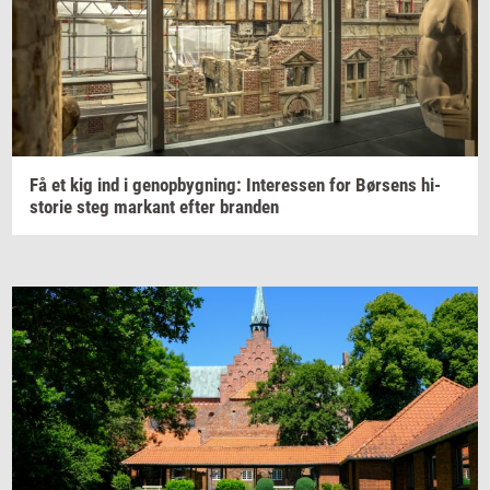
Få et kig ind i
genop­byg­ning:
In­ter­es­sen
for
Bør­sens
hi­
sto­rie
steg
mar­kant
efter
bran­den