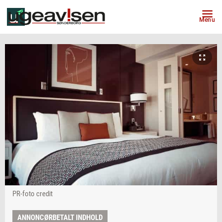
Menu
PR-foto credit
ANNONCØRBETALT INDHOLD