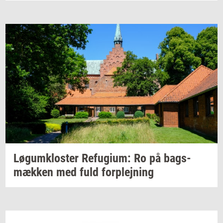
Løgum­klo­ster
Re­fu­gi­um:
Ro på
bags­
mæk­ken
med fuld
for­plej­ning