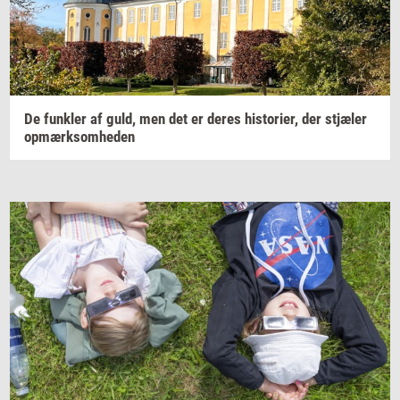
De
funk­ler
af guld, men det er deres
hi­sto­ri­er,
der
stjæ­ler
op­mærk­som­he­den