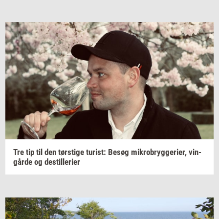
Tre tip til den
tørsti­ge
turist:
Besøg
mi­kro­bryg­ge­ri­er,
vin­
går­de
og
destil­le­ri­er