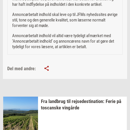
har haft indflydelse på indholdet i den konkrete artikel.
Annoncørbetalt indhold skal leve op til JFMs nyhedssites øvrige
stil, tone og den generelle kvalitet, som læserne normalt
forventer sig at møde.
Annoncørbetalt indhold vil altid være tydeligt afmærket med
‘Annoncørbetalt indhold’ og annoncørens navn for at gøre det
tydeligt for vores læsere, at artiklen er betalt.
Del med andre:
Fra
land­brug
til
rej­se­desti­na­tion:
Ferie på
toscan­ske
vin­går­de