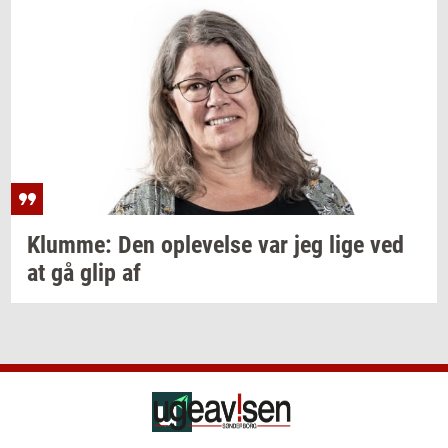
Klum­me:
Den
op­le­vel­se
var jeg lige ved
at gå glip af