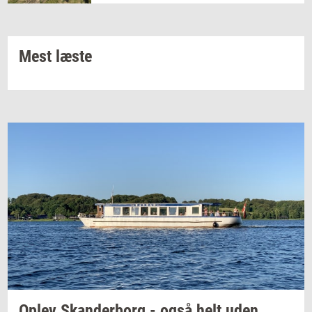
Mest læste
Oplev
Skan­der­borg
- også helt uden