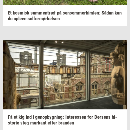
Et
kos­misk
sam­men­træf
på
sen­som­mer­him­len:
Sådan kan
du
op­le­ve
sol­for­mør­kel­sen
Få et kig ind i
genop­byg­ning:
In­ter­es­sen
for
Bør­sens
hi­
sto­rie
steg
mar­kant
efter
bran­den