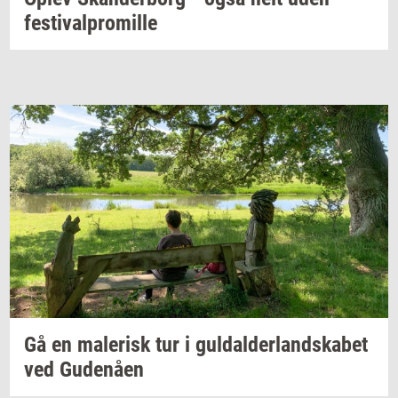
festi­val­pro­mil­le
Gå en
ma­le­risk
tur i
gul­dal­der­land­ska­bet
ved
Gu­denå­en