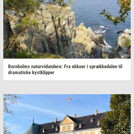
Born­holms
na­tur­vi­dun­de­re:
Fra
ek­ko­er
i
spræk­ke­da­len
til
dra­ma­ti­ske
kyst­klip­per