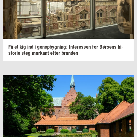
Få et kig ind i
genop­byg­ning:
In­ter­es­sen
for
Bør­sens
hi­
sto­rie
steg
mar­kant
efter
bran­den