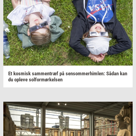
Et
kos­misk
sam­men­træf
på
sen­som­mer­him­len:
Sådan kan
du
op­le­ve
sol­for­mør­kel­sen