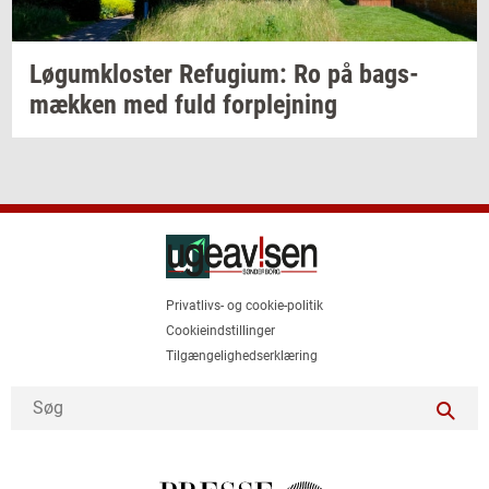
Løgum­klo­ster
Re­fu­gi­um:
Ro på
bags­
mæk­ken
med fuld
for­plej­ning
Privatlivs- og cookie-politik
Cookieindstillinger
Tilgængelighedserklæring