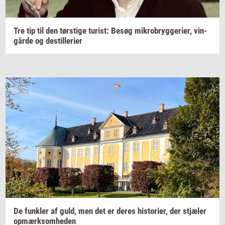
Tre tip til den
tørsti­ge
turist:
Besøg
mi­kro­bryg­ge­ri­er,
vin­
går­de
og
destil­le­ri­er
De
funk­ler
af guld, men det er deres
hi­sto­ri­er,
der
stjæ­ler
op­mærk­som­he­den