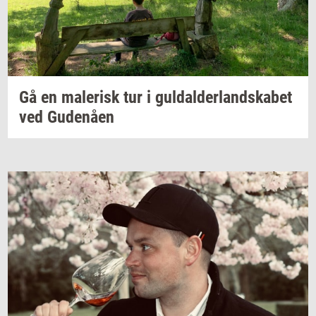
Gå en
ma­le­risk
tur i
gul­dal­der­land­ska­bet
ved
Gu­denå­en