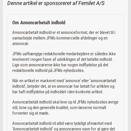
Denne artikel er sponsoreret af Femilet A/S
Om Annoncørbetalt indhold
Annoncørbetalt indhold er et annonceformat, der er blevet til i
samarbejde mellem JFMs kommercielle afdelinger og en
annoncør.
JFMs uafhængige redaktionelle medarbejdere er således ikke
involveret i nogen faser af udviklingen af det betalte indhold.
Lige som annoncørerne ikke har nogen indflydelse på det
redaktionelle indhold på JFMs nyhedssites.
Når en artikel er markeret med ’annonce’ eller ‘annoncørbetalt
indhold’, betyder det, at en annoncør har betalt for artiklen og
har haft indflydelse på indholdet i den konkrete artikel.
Annoncørbetalt indhold skal leve op til JFMs nyhedssites øvrige
stil, tone og den generelle kvalitet, som læserne normalt
forventer sig at møde.
Annoncørbetalt indhold vil altid være tydeligt afmærket med
‘Annoncørbetalt indhold’ og annoncørens navn for at gøre det