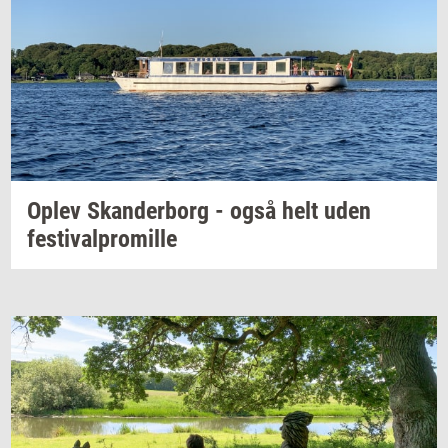
Oplev
Skan­der­borg
- også helt uden
festi­val­pro­mil­le