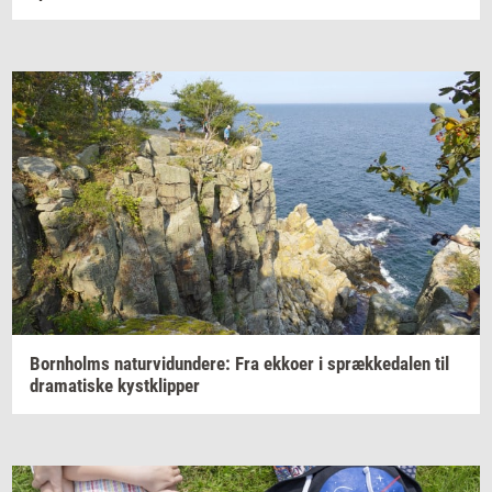
Born­holms
na­tur­vi­dun­de­re:
Fra
ek­ko­er
i
spræk­ke­da­len
til
dra­ma­ti­ske
kyst­klip­per