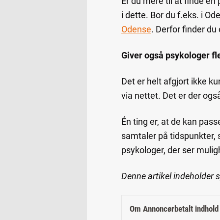
Er du mere til at finde en
i dette. Bor du f.eks. i O
Odense
. Derfor finder du
Giver også psykologer f
Det er helt afgjort ikke k
via nettet. Det er der og
Én ting er, at de kan pass
samtaler på tidspunkter,
psykologer, der ser mulig
Denne artikel indeholder 
Om Annoncørbetalt indhold