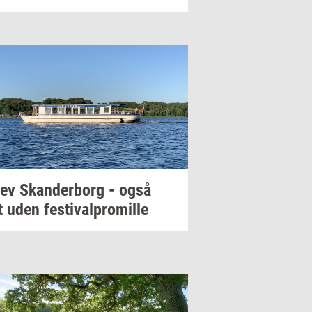
lev
Skan­der­borg
- også
t uden
festi­val­pro­mil­le