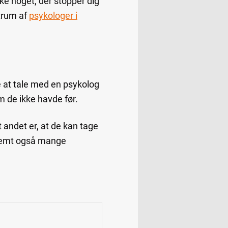
kke noget, der stopper dig
ktrum af
psykologer i
øre at tale med en psykolog
m de ikke havde før.
t andet er, at de kan tage
stemt også mange