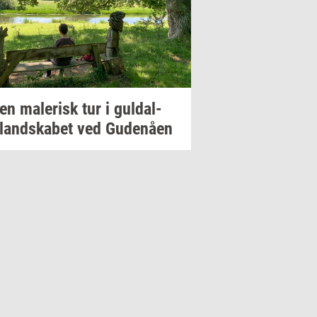
 en
ma­le­risk
tur i
gul­dal­
­land­ska­bet
ved
Gu­denå­en