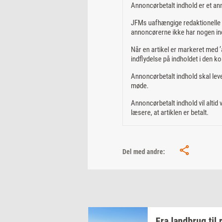
Annoncørbetalt indhold er et an
JFMs uafhængige redaktionelle m
annoncørerne ikke har nogen ind
Når en artikel er markeret med ’a
indflydelse på indholdet i den ko
Annoncørbetalt indhold skal leve
møde.
Annoncørbetalt indhold vil altid
læsere, at artiklen er betalt.
Del med andre:
Fra
land­brug
til