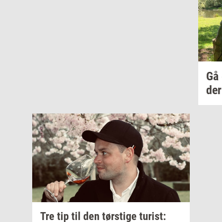
Gå
der
Tre tip til den
tørsti­ge
turist: