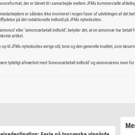
nonceformat, der er blevet til i samarbejde mellem JFMs kommercielle afdelin
edarbejdere er således ikke involveret i nogen faser af udviklingen af det bet
flydelse på det redaktionelle indhold på JFMs nyhedssites.
nnonce’ eller ‘annoncørbetalt indhold’, betyder det, at en annoncør har betalt f
nkrete artikel.
 op til JFMs nyhedssites øvrige stil, tone og den generelle kvalitet, som læsern
 være tydeligt afmærket med ‘Annoncørbetalt indhold’ og annoncørens navn for a
Mes
rej­se­desti­na­tion:
Ferie på
toscan­ske
vin­går­de