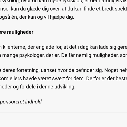
 psykolog, hvor du kan møde fysisk op, er der naturligvis i
dense, kan du glæde dig over, at du kan finde et bredt spe
 også én, der kan og vil hjælpe dig.
lere muligheder
un klienterne, der er glade for, at det i dag kan lade sig g
så mange psykologer, der er. De får nemlig muligheder, so
e deres forretning, uanset hvor de befinder sig. Noget hel
 som ellers havde været svært for dem. Derfor er der be
heder og fordele i denne udvikling.
sponsoreret indhold