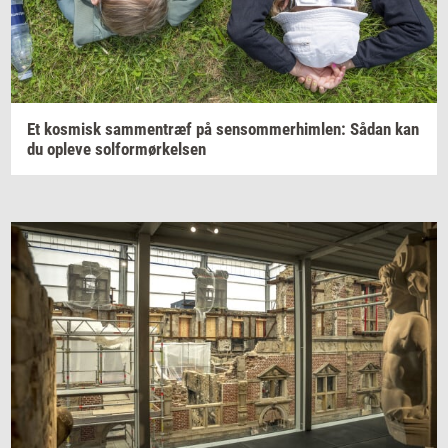
Et
kos­misk
sam­men­træf
på
sen­som­mer­him­len:
Sådan kan
du
op­le­ve
sol­for­mør­kel­sen