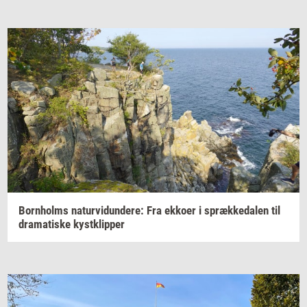
Born­holms
na­tur­vi­dun­de­re:
Fra
ek­ko­er
i
spræk­ke­da­len
til
dra­ma­ti­ske
kyst­klip­per