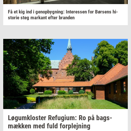
Få et kig ind i
genop­byg­ning:
In­ter­es­sen
for
Bør­sens
hi­
sto­rie
steg
mar­kant
efter
bran­den
Løgum­klo­ster
Re­fu­gi­um:
Ro på
bags­
mæk­ken
med fuld
for­plej­ning