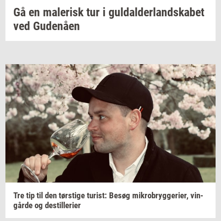
Gå en
ma­le­risk
tur i
gul­dal­der­land­ska­bet
ved
Gu­denå­en
Tre tip til den
tørsti­ge
turist:
Besøg
mi­kro­bryg­ge­ri­er,
vin­
går­de
og
destil­le­ri­er