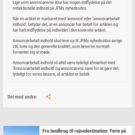
Lige som annoncørerne ikke har nogen indflydelse på det
redaktionelle indhold på JFMs nyhedssites.
Når en artikel er markeret med ’annonce’ eller ‘annoncørbetalt
indhold’, betyder det, at en annoncør har betalt for artiklen og
har haft indflydelse på indholdet i den konkrete artikel.
Annoncørbetalt indhold skal leve op til JFMs nyhedssites øvrige
stil, tone og den generelle kvalitet, som læserne normalt
forventer sig at møde.
Annoncørbetalt indhold vil altid være tydeligt afmærket med
‘Annoncørbetalt indhold’ og annoncørens navn for at gøre det
tydeligt for vores læsere, at artiklen er betalt.
Del med andre:
Fra
land­brug
til
rej­se­desti­na­tion:
Ferie på