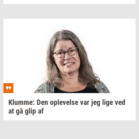
Klum­me:
Den
op­le­vel­se
var jeg lige ved
at gå glip af