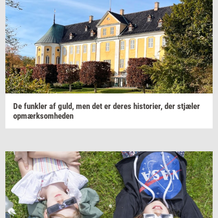
De
funk­ler
af guld, men det er deres
hi­sto­ri­er,
der
stjæ­ler
op­mærk­som­he­den