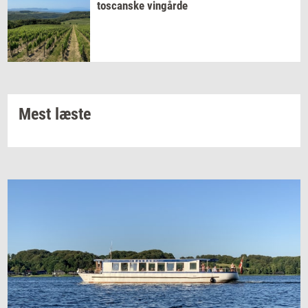
toscan­ske
vin­går­de
Mest læste