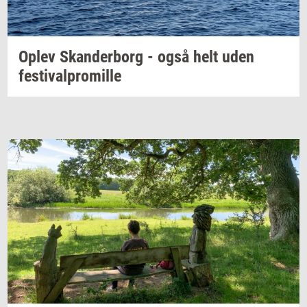
Oplev
Skan­der­borg
- også helt uden
festi­val­pro­mil­le