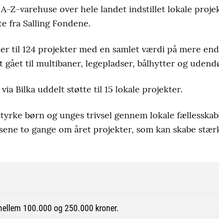
A-Z-varehuse over hele landet indstillet lokale proje
tte fra Salling Fondene.
er til 124 projekter med en samlet værdi på mere end
 gået til multibaner, legepladser, bålhytter og uden
via Bilka uddelt støtte til 15 lokale projekter.
t styrke børn og unges trivsel gennem lokale fællessk
usene to gange om året projekter, som kan skabe stærk
mellem 100.000 og 250.000 kroner.