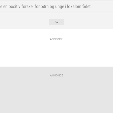
re en positiv forskel for børn og unge i lokalområdet.
se indstillet 30 projekter. Heraf har 15 modtaget støtte.
en samlet værdi på 3,25 millioner kroner.
ANNONCE
g Fondene via Bilka støttet 124 lokale projekter med mere end 26
n Sallings Fond, der står bag donationerne.
ANNONCE