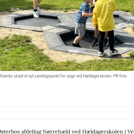
sterbo skabt et nyt samlingspunkt for unge ved Hældagerskolen. PR-foto
Østerbos afdeling Nørrehæld ved Hældagerskolen i Ve