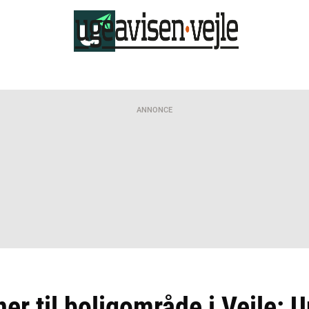
ANNONCE
er til boligområde i Vejle: U