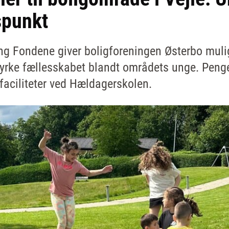
spunkt
ing Fondene giver boligforeningen Østerbo mulig
 styrke fællesskabet blandt områdets unge. Peng
faciliteter ved Hældagerskolen.