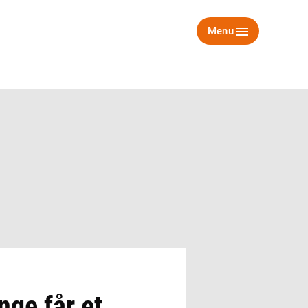
Menu
nge får et