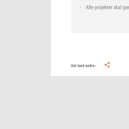
Alle projekter skal gø
I år har Bilkas varehu
De 15 donationer har 
Siden 2020 har Sallin
Det er Købmand Herma
Del med andre: