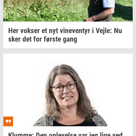
Her
vok­ser
et nyt
vi­ne­ven­tyr
i
Vejle:
Nu
sker det for
før­ste
gang
Klum­me:
Den
op­le­vel­se
var jeg lige ved