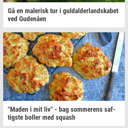
Gå en
ma­le­risk
tur i
gul­dal­der­land­ska­bet
ved
Gu­denå­en
"Maden
i mit liv" - bag
som­me­rens
saf­
tig­ste
bol­ler
med
squash