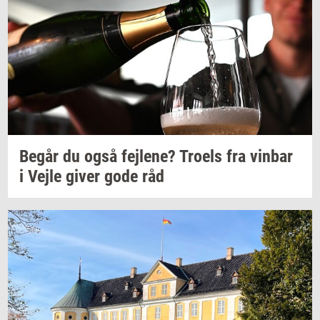
Begår du også
fejl­e­ne?
Tro­els
fra
vin­bar
i Vejle giver gode råd