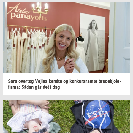
Sara
over­tog
Vej­les
kend­te
og
kon­kurs­ram­te
bru­dekjo­le­
fir­ma:
Sådan går det i dag