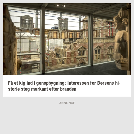
Få et kig ind i
genop­byg­ning:
In­ter­es­sen
for
Bør­sens
hi­
sto­rie
steg
mar­kant
efter
bran­den
ANNONCE