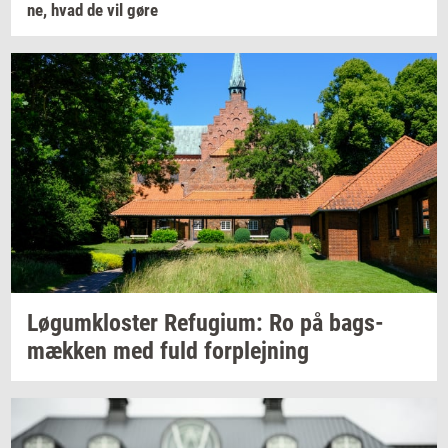
ne,
hvad de vil gøre
Løgum­klo­ster
Re­fu­gi­um:
Ro på
bags­
mæk­ken
med fuld
for­plej­ning