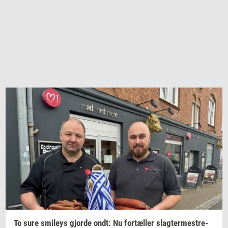
To sure
smileys
gjor­de
ondt: Nu
for­tæl­ler
slag­ter­me­stre­