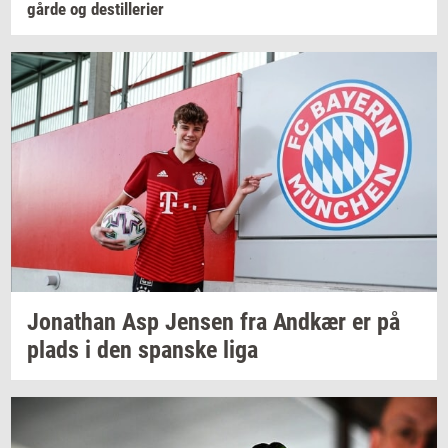
går­de
og
destil­le­ri­er
Jo­nat­han
Asp
Jen­sen
fra
And­kær
er på
plads i den
span­ske
liga