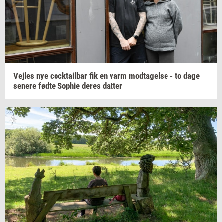
Vej­les
nye
co­ck­tail­bar
fik en varm
mod­ta­gel­se
- to dage
se­ne­re
fødte
Sop­hie
deres
dat­ter