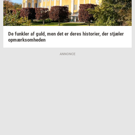
De
funk­ler
af guld, men det er deres
hi­sto­ri­er,
der
stjæ­ler
op­mærk­som­he­den
ANNONCE