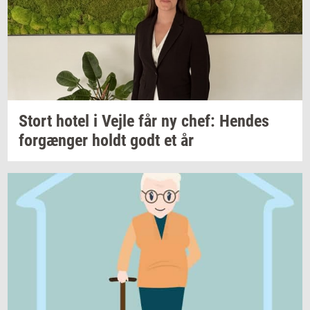
Stort hotel i Vejle får ny chef:
Hen­des
for­gæn­ger
holdt godt et år