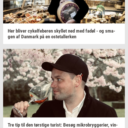
Her
bli­ver
cy­kel­fe­be­ren
skyl­let
ned med fadøl - og
sma­
gen
af
Dan­mark
på en
oste­tal­ler­ken
Tre tip til den
tørsti­ge
turist:
Besøg
mi­kro­bryg­ge­ri­er,
vin­