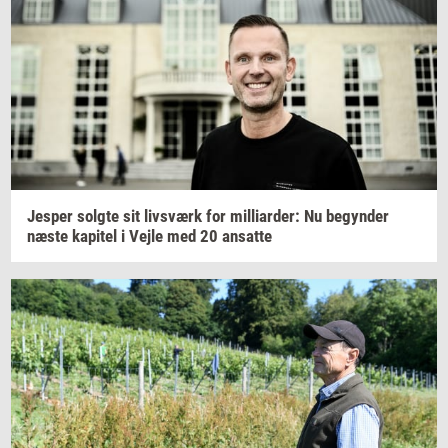
Jes­per
solg­te
sit
livs­værk
for
mil­li­ar­der:
Nu
be­gyn­der
næste
ka­pi­tel
i Vejle med 20
an­sat­te