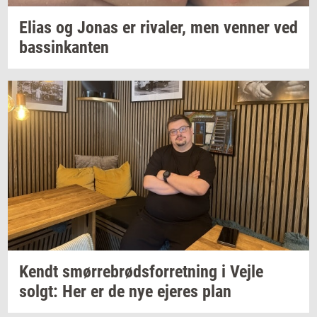
Elias og Jonas er
ri­va­ler,
men
ven­ner
ved
bas­sinkan­ten
Kendt
smør­re­brød­s­for­ret­ning
i Vejle
solgt:
Her er de nye
eje­res
plan