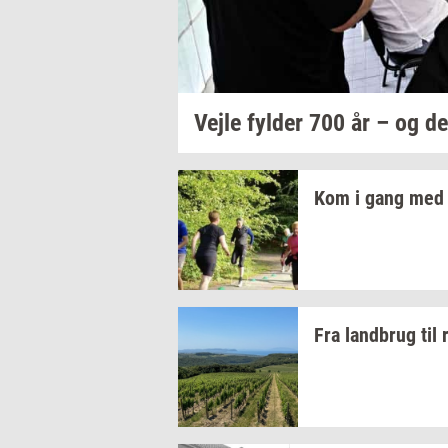
Vejle
fyl­der
700 år – og de
Kom i gang med 
Fra
land­brug
til