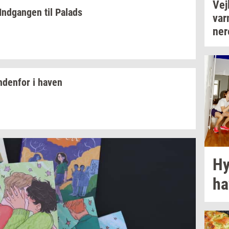
Vej­
Ind­gan­gen
til
Pa­lads
va
ne­r
n­den­for
i haven
Hy
ha