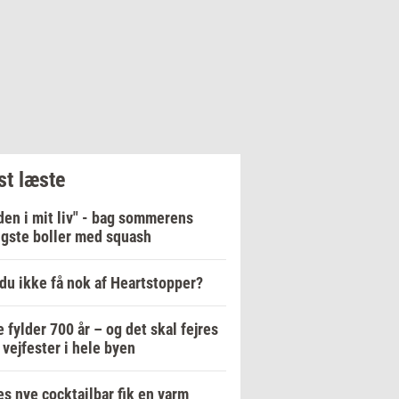
t læste
en i mit liv" - bag sommerens
igste boller med squash
du ikke få nok af Heartstopper?
e fylder 700 år – og det skal fejres
vejfester i hele byen
es nye cocktailbar fik en varm