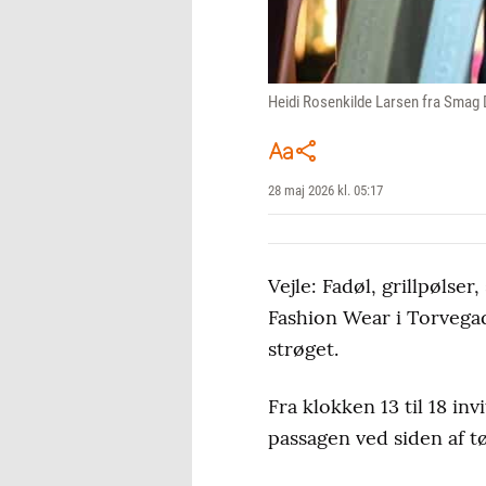
Heidi Rosenkilde Larsen fra Smag 
28 maj 2026 kl. 05:17
Vejle: Fadøl, grillpøls
Fashion Wear i Torvegad
strøget.
Fra klokken 13 til 18 i
passagen ved siden af t