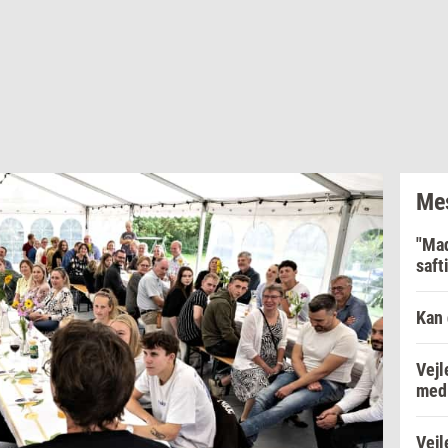
Mes
"Mad
saft
Kan 
Vejl
med 
Vejl