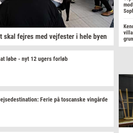
modt
Soph
Kend
vill
t skal
fejres
med
vej­fe­ster
i hele byen
grun
at løbe - nyt 12 ugers
for­løb
rej­se­desti­na­tion:
Ferie på
toscan­ske
vin­går­de