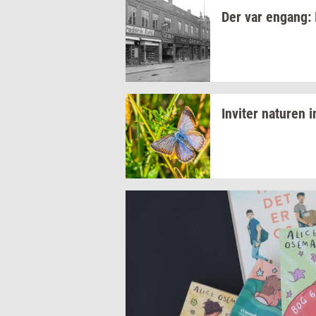
Der var
en­gang:
In­vi­ter
na­tu­ren
i