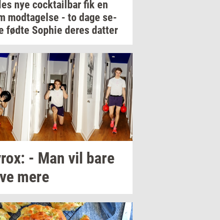
les
nye
co­ck­tail­bar
fik en
rm
mod­ta­gel­se
- to dage
se­
e
fødte
Sop­hie
deres
dat­ter
rox:
- Man vil bare
ve mere