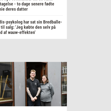
agelse - to dage senere fødte
ie deres datter
is-psykolog har sat sin Bredballe-
a til salg: 'Jeg købte den selv på
d af wauw-effekten'