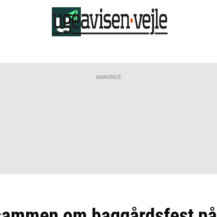
ANNONCE
sammen om baggårdsfest på