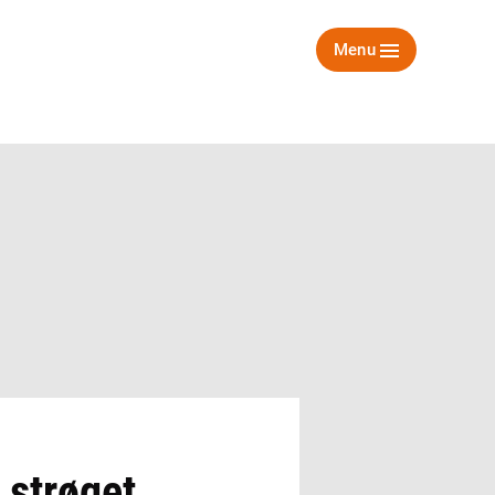
Menu
 strøget