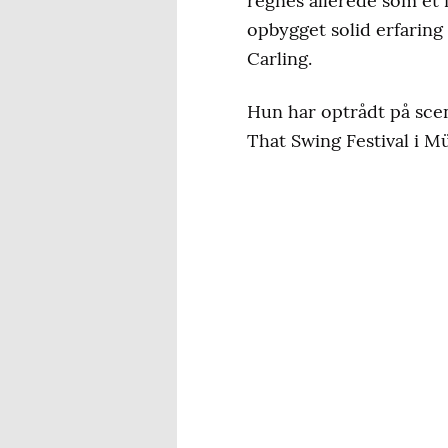
regnes allerede som et 
opbygget solid erfarin
Carling.
Hun har optrådt på scen
That Swing Festival i M