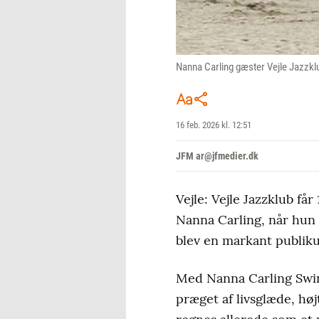
Nanna Carling gæster Vejle Jazzklu
16 feb. 2026 kl. 12:51
JFM ar@jfmedier.dk
Vejle: Vejle Jazzklub få
Nanna Carling, når hun
blev en markant publik
Med Nanna Carling Swing
præget af livsglæde, hø