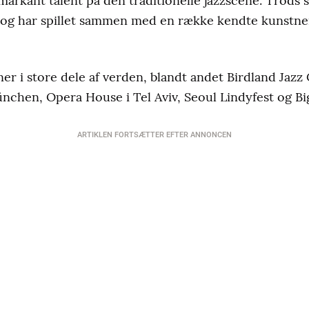
markant talent på den traditionelle jazzscene. Trods 
g og har spillet sammen med en række kendte kunstn
er i store dele af verden, blandt andet Birdland Jazz
ünchen, Opera House i Tel Aviv, Seoul Lindyfest og B
ARTIKLEN FORTSÆTTER EFTER ANNONCEN