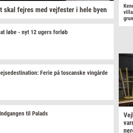
Kend
t skal
fejres
med
vej­fe­ster
i hele byen
vill
grun
at løbe - nyt 12 ugers
for­løb
rej­se­desti­na­tion:
Ferie på
toscan­ske
vin­går­de
Ind­gan­gen
til
Pa­lads
Vej­
va
ne­r