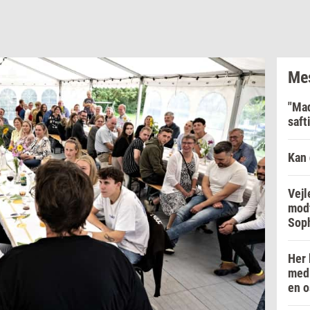
Mes
"Mad
saft
Kan 
Vejl
modt
Soph
Her 
med 
en o