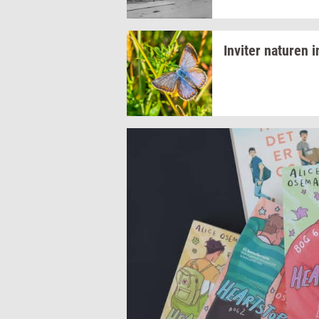
In­vi­ter
na­tu­ren
i