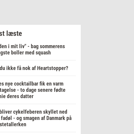
t læste
en i mit liv" - bag sommerens
igste boller med squash
du ikke få nok af Heartstopper?
es nye cocktailbar fik en varm
agelse - to dage senere fødte
ie deres datter
bliver cykelfeberen skyllet ned
fadøl - og smagen af Danmark på
stetallerken