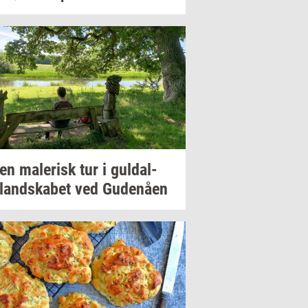
 en
ma­le­risk
tur i
gul­dal­
­land­ska­bet
ved
Gu­denå­en