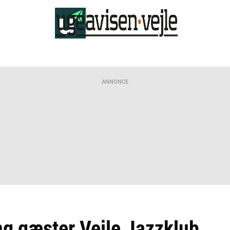
ANNONCE
ng gæster Vejle Jazzklub