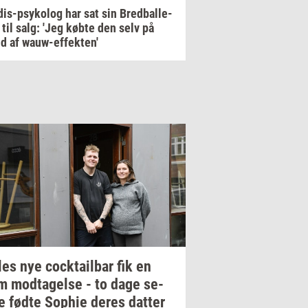
is-psykolog har sat sin Bredballe-
a til salg: 'Jeg købte den selv på
d af wauw-effekten'
les
nye
co­ck­tail­bar
fik en
rm
mod­ta­gel­se
- to dage
se­
e
fødte
Sop­hie
deres
dat­ter