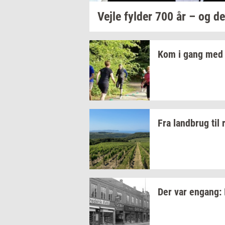
Vejle
fyl­der
700 år – og de
Kom i gang med 
Fra
land­brug
til
Der var
en­gang: