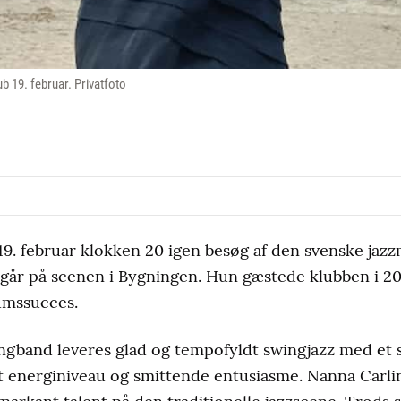
b 19. februar. Privatfoto
r 19. februar klokken 20 igen besøg af den svenske jaz
 går på scenen i Bygningen. Hun gæstede klubben i 2
umssucces.
band leveres glad og tempofyldt swingjazz med et st
jt energiniveau og smittende entusiasme. Nanna Carlin