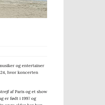
zmusiker og entertainer
024, hvor koncerten
rejf af Paris og et show
g er født i 1997 og