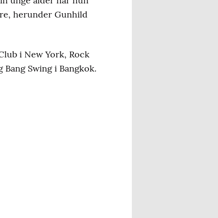
sin unge alder har hun
ere, herunder Gunhild
 Club i New York, Rock
ig Bang Swing i Bangkok.