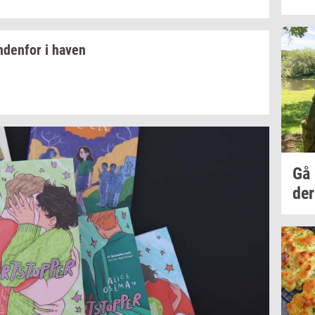
n­den­for
i haven
Gå
der