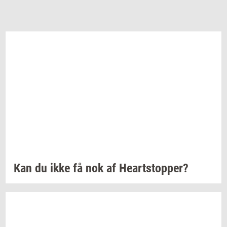
Kan du ikke få nok af
Heart­stop­per?