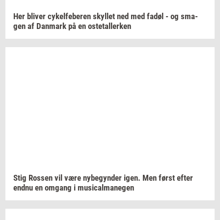
Her
bli­ver
cy­kel­fe­be­ren
skyl­let
ned med fadøl - og
sma­
gen
af
Dan­mark
på en
oste­tal­ler­ken
Stig
Ros­sen
vil være
ny­be­gyn­der
igen. Men først efter
endnu en
om­gang
i
mu­si­cal­ma­ne­gen