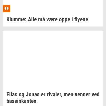
Klum­me:
Alle må være oppe i
fly­e­ne
Elias og Jonas er
ri­va­ler,
men
ven­ner
ved
bas­sinkan­ten