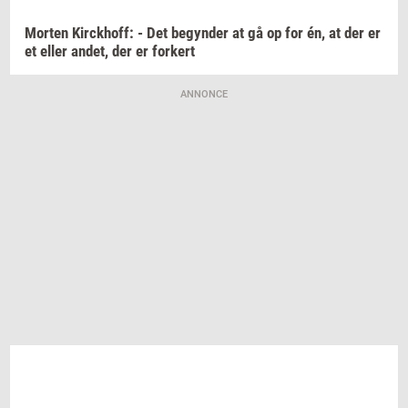
Mor­ten
Kirck­hoff:
- Det
be­gyn­der
at gå op for én, at der er
et eller
andet,
der er
for­kert
ANNONCE