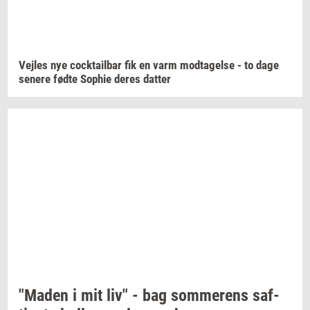
Vej­les
nye
co­ck­tail­bar
fik en varm
mod­ta­gel­se
- to dage
se­ne­re
fødte
Sop­hie
deres
dat­ter
"Maden
i mit liv" - bag
som­me­rens
saf­