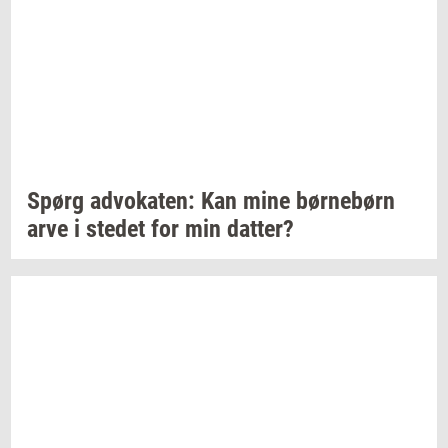
Spørg
ad­vo­ka­ten:
Kan mine
bør­ne­børn
arve i
ste­det
for min
dat­ter?