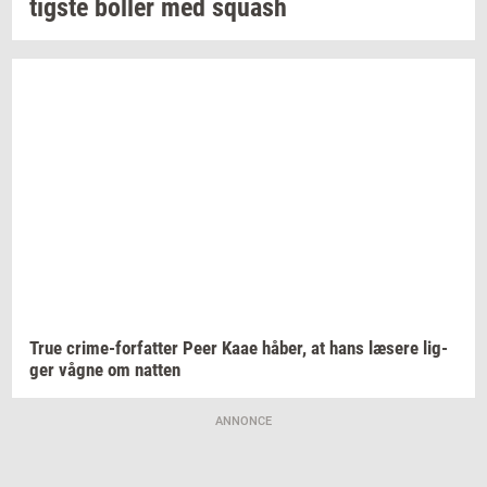
tig­ste
bol­ler
med
squash
True
crime-​forfatter
Peer Kaae
håber,
at hans
læ­se­re
lig­
ger
vågne om
nat­ten
ANNONCE