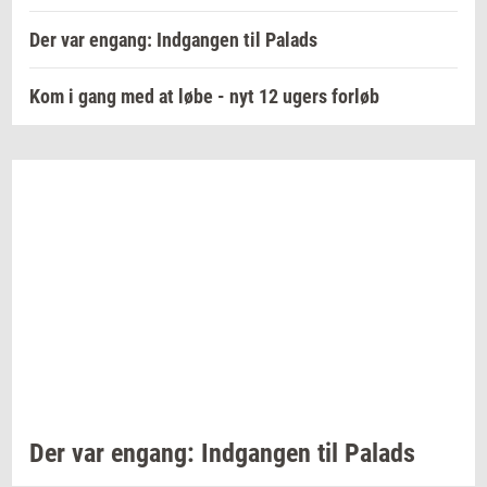
Der var engang: Indgangen til Palads
Kom i gang med at løbe - nyt 12 ugers forløb
Der var
en­gang:
Ind­gan­gen
til
Pa­lads