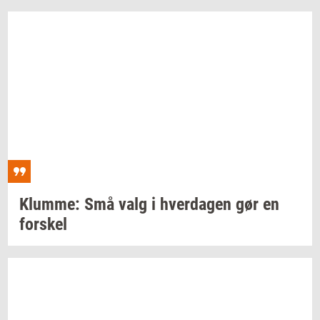
Klum­me:
Små valg i
hver­da­gen
gør en
for­skel