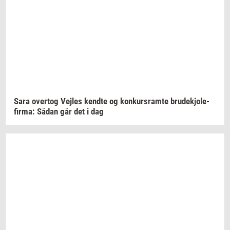
Sara
over­tog
Vej­les
kend­te
og
kon­kurs­ram­te
bru­dekjo­le­
fir­ma:
Sådan går det i dag