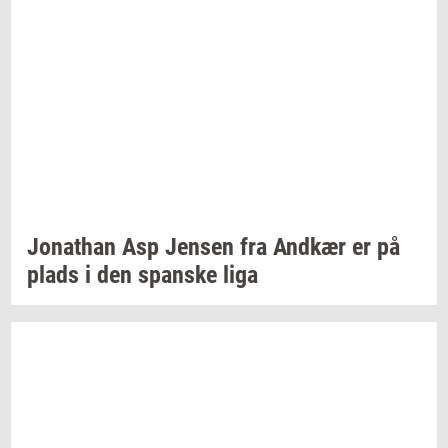
Jo­nat­han
Asp
Jen­sen
fra
And­kær
er på
plads i den
span­ske
liga