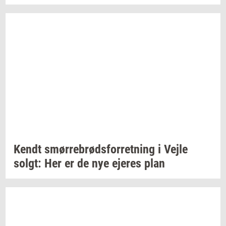
Kendt
smør­re­brød­s­for­ret­ning
i Vejle
solgt:
Her er de nye
eje­res
plan