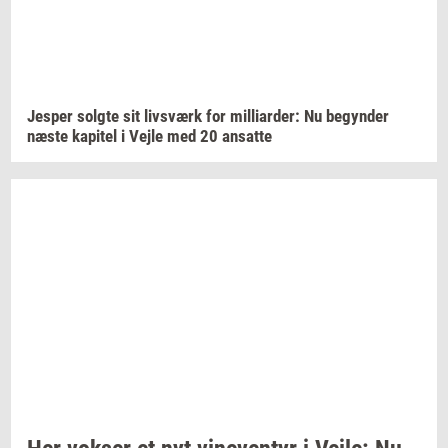
Jes­per
solg­te
sit
livs­værk
for
mil­li­ar­der:
Nu
be­gyn­der
næste
ka­pi­tel
i Vejle med 20
an­sat­te