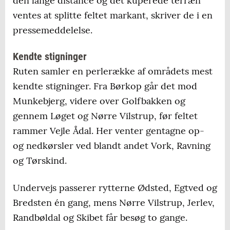
den lange distance og det kuperede terræn
ventes at splitte feltet markant, skriver de i en
pressemeddelelse.
Kendte stigninger
Ruten samler en perlerække af områdets mest
kendte stigninger. Fra Børkop går det mod
Munkebjerg, videre over Golfbakken og
gennem Løget og Nørre Vilstrup, før feltet
rammer Vejle Ådal. Her venter gentagne op-
og nedkørsler ved blandt andet Vork, Ravning
og Tørskind.
Undervejs passerer rytterne Ødsted, Egtved og
Bredsten én gang, mens Nørre Vilstrup, Jerlev,
Randbøldal og Skibet får besøg to gange.