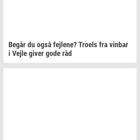
Begår du også
fejl­e­ne?
Tro­els
fra
vin­bar
i Vejle giver gode råd