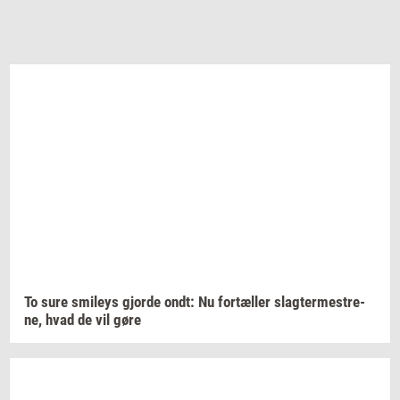
To sure
smileys
gjor­de
ondt: Nu
for­tæl­ler
slag­ter­me­stre­
ne,
hvad de vil gøre