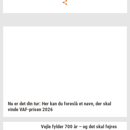
Nu er det din tur: Her kan du
fo­re­slå
et navn, der skal
vinde
VAF-​prisen
2026
Vejle
fyl­der
700 år – og det skal
fejres