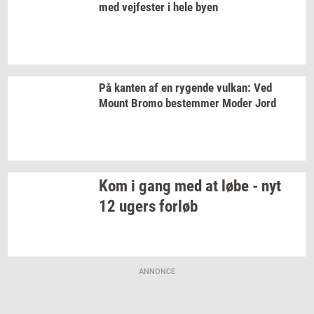
med
vej­fe­ster
i hele byen
På
kan­ten
af en
ry­gen­de
vulkan:
Ved
Mount Bromo
be­stem­mer
Moder Jord
Kom i gang med at løbe - nyt
12 ugers
for­løb
ANNONCE