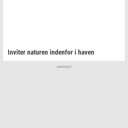
In­vi­ter
na­tu­ren
in­den­for
i haven
ANNONCE