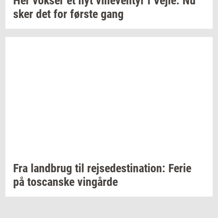
Her
vok­ser
et nyt
vi­ne­ven­tyr
i
Vejle:
Nu
sker det for
før­ste
gang
Fra
land­brug
til
rej­se­desti­na­tion:
Ferie
på
toscan­ske
vin­går­de