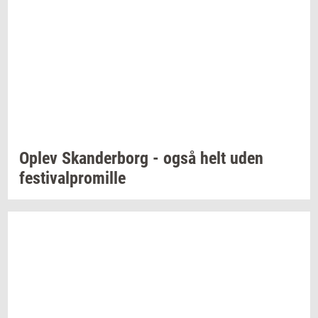
Oplev
Skan­der­borg
- også helt uden
festi­val­pro­mil­le