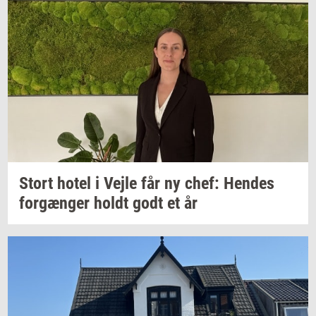
Stort hotel i Vejle får ny chef:
Hen­des
for­gæn­ger
holdt godt et år