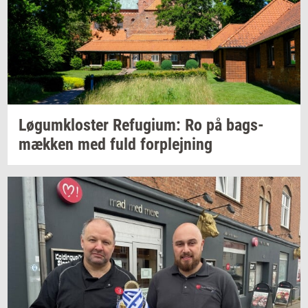
Løgum­klo­ster
Re­fu­gi­um:
Ro på
bags­
mæk­ken
med fuld
for­plej­ning