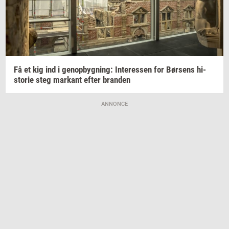
Få et kig ind i
genop­byg­ning:
In­ter­es­sen
for
Bør­sens
hi­
sto­rie
steg
mar­kant
efter
bran­den
ANNONCE