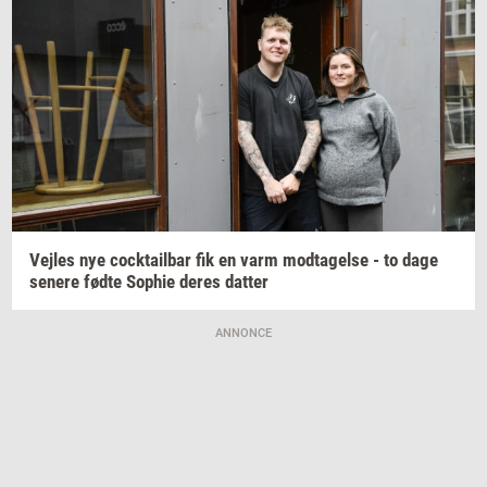
Vej­les
nye
co­ck­tail­bar
fik en varm
mod­ta­gel­se
- to dage
se­ne­re
fødte
Sop­hie
deres
dat­ter
ANNONCE