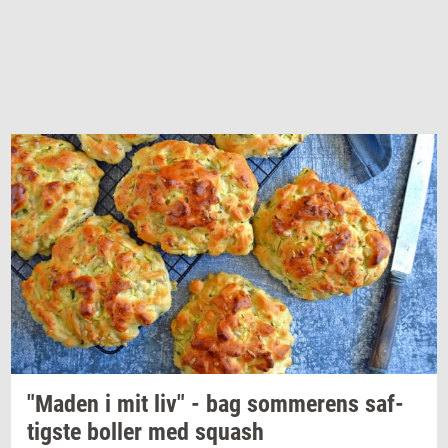
"Maden
i mit liv" - bag
som­me­rens
saf­
tig­ste
bol­ler
med
squash