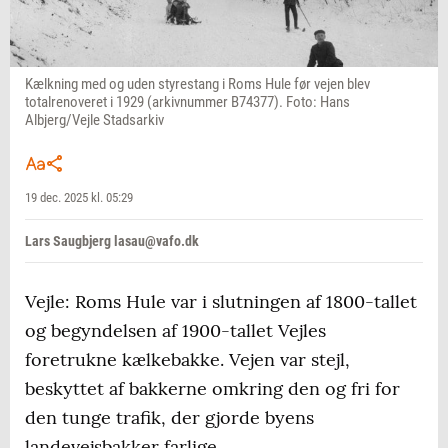
Kælkning med og uden styrestang i Roms Hule før vejen blev
totalrenoveret i 1929 (arkivnummer B74377). Foto: Hans
Albjerg/Vejle Stadsarkiv
19 dec. 2025 kl. 05:29
Lars Saugbjerg lasau@vafo.dk
Vejle: Roms Hule var i slutningen af 1800-tallet
og begyndelsen af 1900-tallet Vejles
foretrukne kælkebakke. Vejen var stejl,
beskyttet af bakkerne omkring den og fri for
den tunge trafik, der gjorde byens
landevejsbakker farlige.