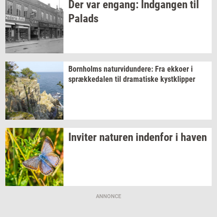
Der var
en­gang:
Ind­gan­gen
til
Pa­lads
Born­holms
na­tur­vi­dun­de­re:
Fra
ek­ko­er
i
spræk­ke­da­len
til
dra­ma­ti­ske
kyst­klip­per
In­vi­ter
na­tu­ren
in­den­for
i haven
ANNONCE