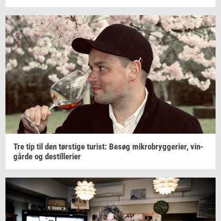
Tre tip til den
tørsti­ge
turist:
Besøg
mi­kro­bryg­ge­ri­er,
vin­
går­de
og
destil­le­ri­er