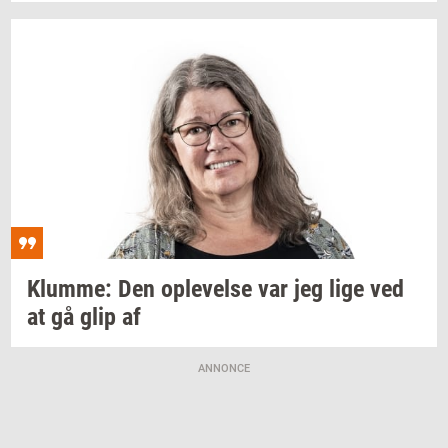
Klum­me:
Den
op­le­vel­se
var jeg lige ved
at gå glip af
ANNONCE