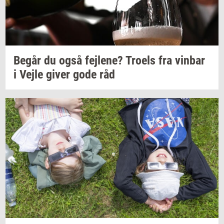
Begår du også
fejl­e­ne?
Tro­els
fra
vin­bar
i Vejle giver gode råd