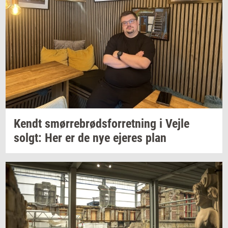
Kendt
smør­re­brød­s­for­ret­ning
i Vejle
solgt:
Her er de nye
eje­res
plan