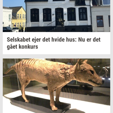
Sel­ska­bet
ejer det hvide hus: Nu er det
gået
kon­kurs