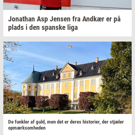
Jo­nat­han
Asp
Jen­sen
fra
And­kær
er på
plads i den
span­ske
liga
De
funk­ler
af guld, men det er deres
hi­sto­ri­er,
der
stjæ­ler
op­mærk­som­he­den