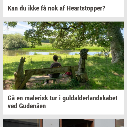
Kan du ikke få nok af
Heart­stop­per?
Gå en
ma­le­risk
tur i
gul­dal­der­land­ska­bet
ved
Gu­denå­en