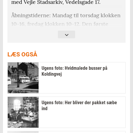
med Vejle Stadsarkiv, Vedelsgade 17.
Åbningstiderne: Mandag til torsdag klokken
10-16, fredag klokken 10-12. Den første
lørdag i måneden kan læsesalen også
benyttes klokken 10-14.
LÆS OGSÅ
Ugens foto: Hvidmalede busser på
Koldingvej
Ugens foto: Her bliver der pakket sæbe
ind