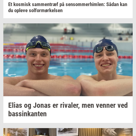
Et
kos­misk
sam­men­træf
på
sen­som­mer­him­len:
Sådan kan
du
op­le­ve
sol­for­mør­kel­sen
Elias og Jonas er
ri­va­ler,
men
ven­ner
ved
bas­sinkan­ten