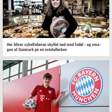
Her
bli­ver
cy­kel­fe­be­ren
skyl­let
ned med fadøl - og
sma­
gen
af
Dan­mark
på en
oste­tal­ler­ken