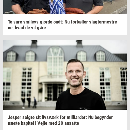
To sure
smileys
gjor­de
ondt: Nu
for­tæl­ler
slag­ter­me­stre­
ne,
hvad de vil gøre
Jes­per
solg­te
sit
livs­værk
for
mil­li­ar­der:
Nu
be­gyn­der
næste
ka­pi­tel
i Vejle med 20
an­sat­te