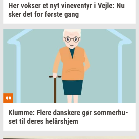
Her
vok­ser
et nyt
vi­ne­ven­tyr
i
Vejle:
Nu
sker det for
før­ste
gang
Klum­me: Flere
dan­ske­re
gør
som­mer­hu­
set
til deres
helårs­hjem