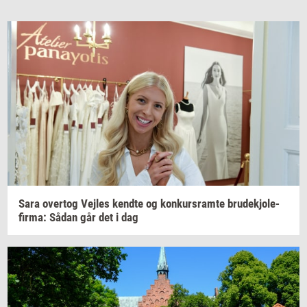
Sara
over­tog
Vej­les
kend­te
og
kon­kurs­ram­te
bru­dekjo­le­
fir­ma:
Sådan går det i dag