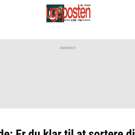
ANNONCE
: Er du klar til at sortere di