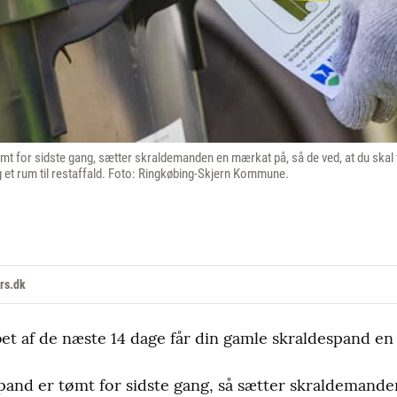
mt for sidste gang, sætter skraldemanden en mærkat på, så de ved, at du skal t
g et rum til restaffald. Foto: Ringkøbing-Skjern Kommune.
rs.dk
bet af de næste 14 dage får din gamle skraldespand e
pand er tømt for sidste gang, så sætter skraldemand