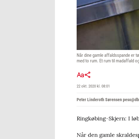
Når dine gamle affaldsspande er tø
med to rum. Et rum til madaffald o
22 okt. 2020 kl. 08:01
Peter Linderoth Sørensen peso@db
Ringkøbing-Skjern: I lø
Når den gamle skraldes