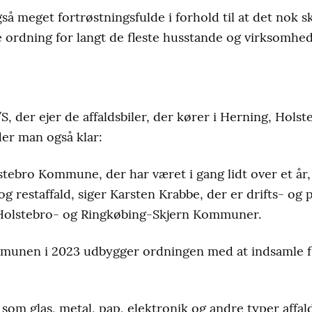
så meget fortrøstningsfulde i forhold til at det nok s
ordning for langt de fleste husstande og virksomhed
, der ejer de affaldsbiler, der kører i Herning, Hols
er man også klar:
stebro Kommune, der har været i gang lidt over et år,
og restaffald, siger Karsten Krabbe, der er drifts- og 
 Holstebro- og Ringkøbing-Skjern Kommuner.
ommunen i 2023 udbygger ordningen med at indsamle fl
r som glas, metal, pap, elektronik og andre typer affald