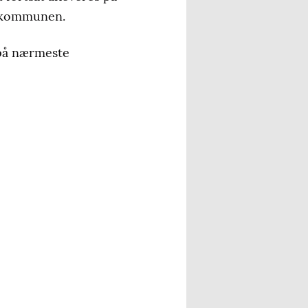
le kommunen.
 på nærmeste