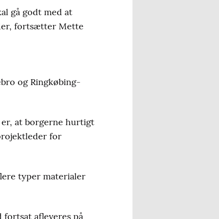
kal gå godt med at
er, fortsætter Mette
tebro og Ringkøbing-
 er, at borgerne hurtigt
projektleder for
ere typer materialer
 fortsat afleveres på