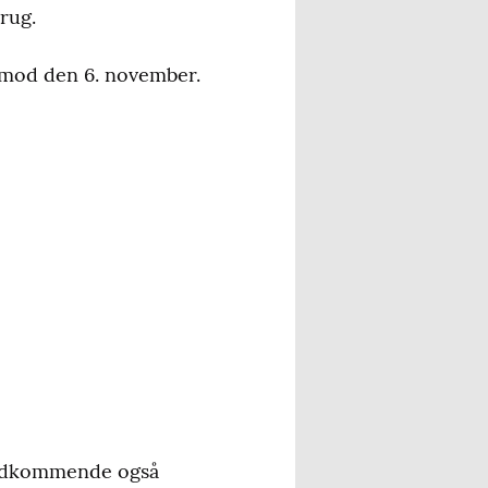
brug.
imod den 6. november.
vedkommende også