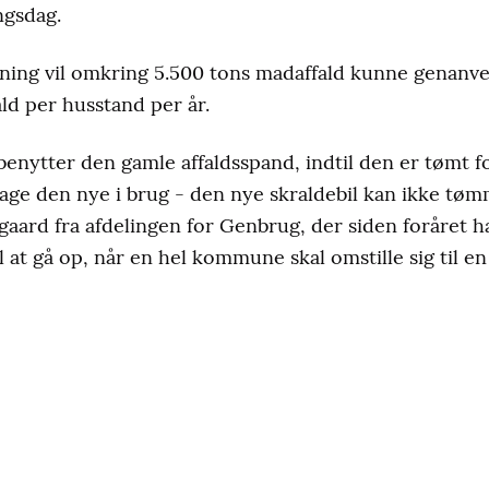
ngsdag.
ning vil omkring 5.500 tons madaffald kunne genanve
ald per husstand per år.
 benytter den gamle affaldsspand, indtil den er tømt fo
t tage den nye i brug - den nye skraldebil kan ikke t
gaard fra afdelingen for Genbrug, der siden foråret ha
l at gå op, når en hel kommune skal omstille sig til en