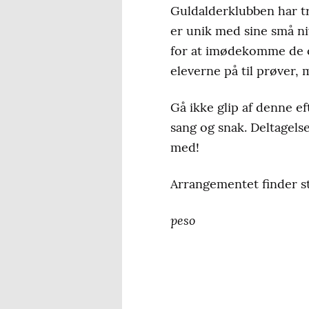
Guldalderklubben har tr
er unik med sine små niv
for at imødekomme de o
eleverne på til prøver, m
Gå ikke glip af denne e
sang og snak. Deltagels
med!
Arrangementet finder st
peso