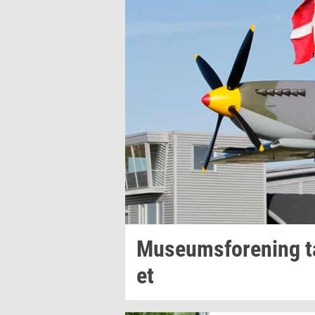
Mu­se­ums­for­e­ning
t
et