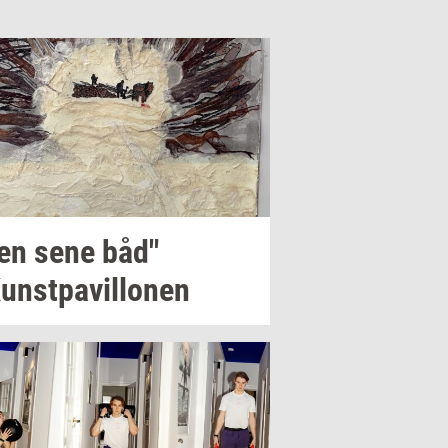
en sene båd"
Kunst­pavil­lo­nen