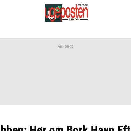
ANNONCE
ubben: Hør om Bork Havn Eft