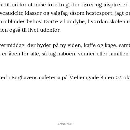
adition for at huse foredrag, der rører og inspirerer
eaudelte klasser og valgfag såsom hestesport, jagt og s
rdblindes behov. Dorte vil uddybe, hvordan skolen i
en også til livet udenfor.
ftermiddag, der byder på ny viden, kaffe og kage, sa
e er åben for alle, så tag naboen, venner eller famil
ed i Enghavens cafeteria på Mellemgade 8 den 07. ok
ANNONCE