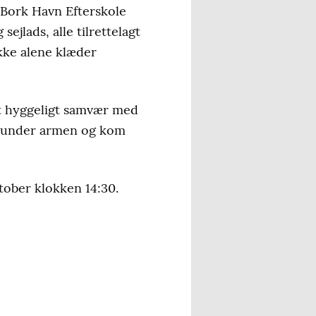
. Bork Havn Efterskole
ejlads, alle tilrettelagt
kke alene klæder
mt hyggeligt samvær med
ien under armen og kom
tober klokken 14:30.