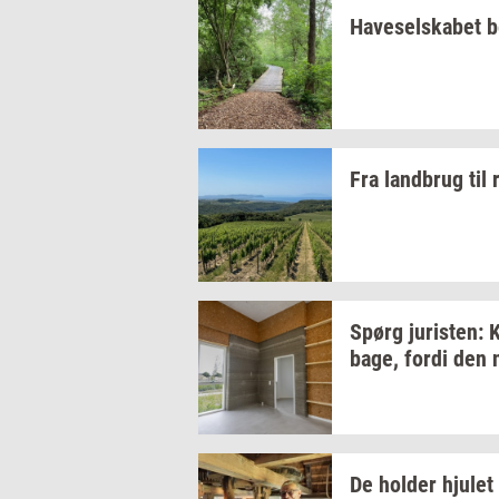
Ha­ve­sel­ska­bet
b
Fra
land­brug
til
Spørg
juri­sten:
K
ba­ge,
fordi den n
De
hol­der
hju­let