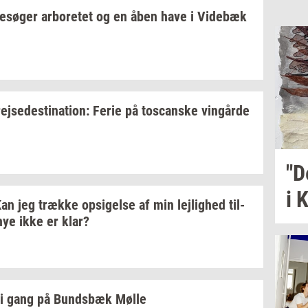
e­sø­ger
ar­bo­re­tet
og en åben have i
Vi­de­bæk
rej­se­desti­na­tion:
Ferie på
toscan­ske
vin­går­de
"D
i 
an jeg
træk­ke
op­si­gel­se
af min
lej­lig­hed
til­
ye ikke er klar?
i gang på
Bunds­bæk
Mølle