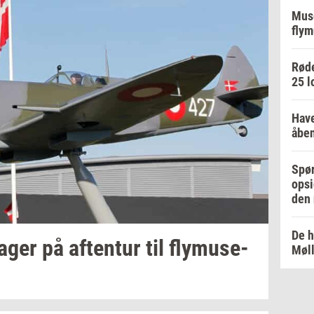
Muse
flym
Røde
25 l
Have
åben
Spør
opsi
den 
De h
ager på
af­ten­tur
til
fly­mu­se­
Møl