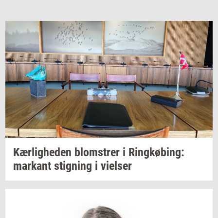
Kær­lig­he­den
blom­strer
i
Ring­kø­bing:
mar­kant
stig­ning
i
vi­el­ser