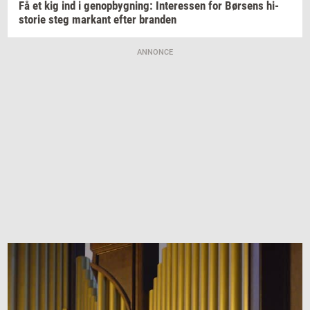
Få et kig ind i
genop­byg­ning:
In­ter­es­sen
for
Bør­sens
hi­
sto­rie
steg
mar­kant
efter
bran­den
ANNONCE