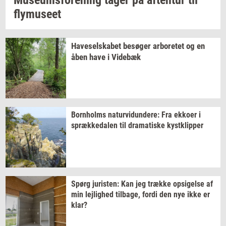
Mu­se­ums­for­e­ning
tager på
af­ten­tur
til
fly­mu­se­et
Ha­ve­sel­ska­bet
be­sø­ger
ar­bo­re­tet
og en
åben have i
Vi­de­bæk
Born­holms
na­tur­vi­dun­de­re:
Fra
ek­ko­er
i
spræk­ke­da­len
til
dra­ma­ti­ske
kyst­klip­per
Spørg
juri­sten:
Kan jeg
træk­ke
op­si­gel­se
af
min
lej­lig­hed
til­ba­ge,
fordi den nye ikke er
klar?