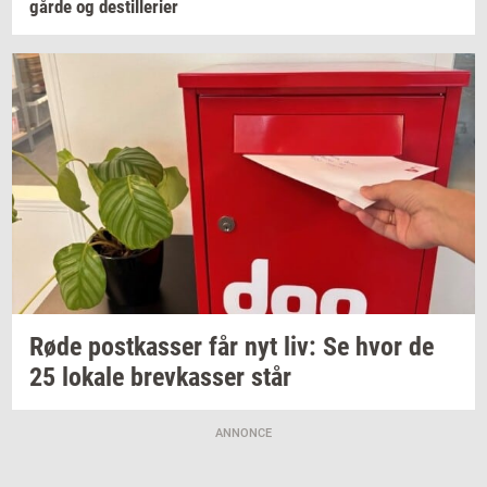
går­de
og
destil­le­ri­er
Røde
po­st­kas­ser
får nyt liv: Se hvor de
25
lo­ka­le
brev­kas­ser
står
ANNONCE