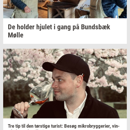
De
hol­der
hju­let
i gang på
Bunds­bæk
Mølle
Tre tip til den
tørsti­ge
turist:
Besøg
mi­kro­bryg­ge­ri­er,
vin­