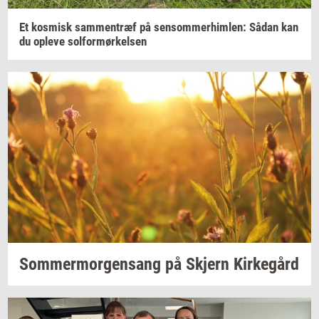
Et
kos­misk
sam­men­træf
på
sen­som­mer­him­len:
Sådan kan
du
op­le­ve
sol­for­mør­kel­sen
Som­mer­mor­gensang
på
Skjern
Kir­ke­gård