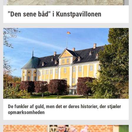
"Den sene båd"
i Kunst­pavil­lo­nen
De
funk­ler
af guld, men det er deres
hi­sto­ri­er,
der
stjæ­ler
op­mærk­som­he­den