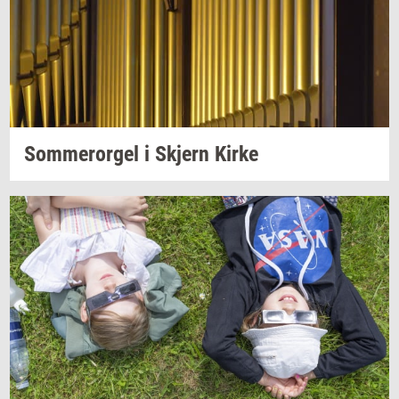
Som­mer­or­gel
i
Skjern
Kirke