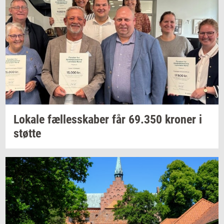
Lo­ka­le
fæl­les­ska­ber
får
69.350
kro­ner
i
støt­te