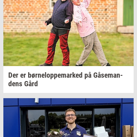
Der er
bør­ne­l­op­pe­mar­ked
på
Gå­se­man­
dens
Gård