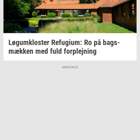
Løgum­klo­ster
Re­fu­gi­um:
Ro på
bags­
mæk­ken
med fuld
for­plej­ning
ANNONCE