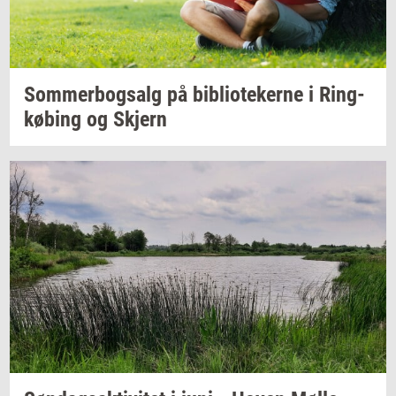
Som­mer­bogs­alg
på
bi­bli­o­te­ker­ne
i
Ring­
kø­bing
og
Skjern