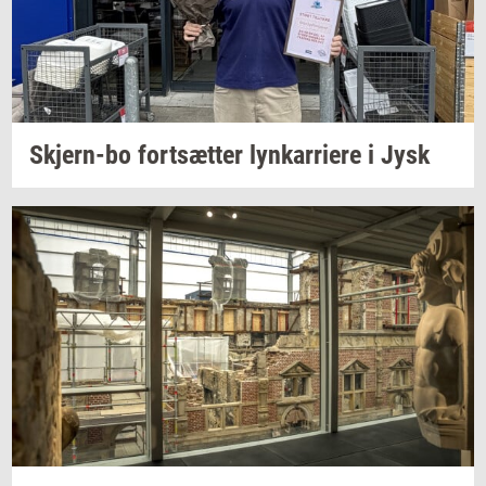
Skjern-​bo
fort­sæt­ter
lynkar­ri­e­re
i Jysk