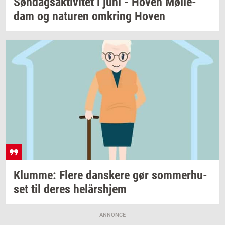
Søn­dags­ak­ti­vi­tet
i juni - Hoven
Møl­le­
dam
og
na­tu­ren
om­kring
Hoven
Klum­me: Flere
dan­ske­re
gør
som­mer­hu­
set
til deres
helårs­hjem
ANNONCE