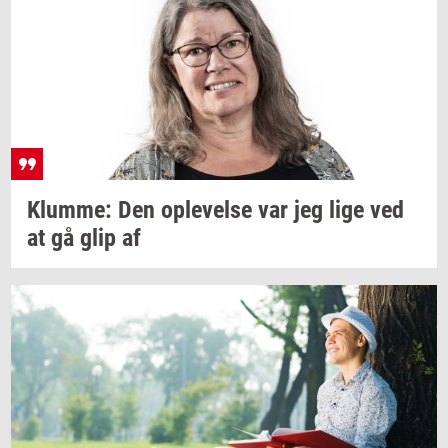
Klum­me:
Den
op­le­vel­se
var jeg lige ved
at gå glip af