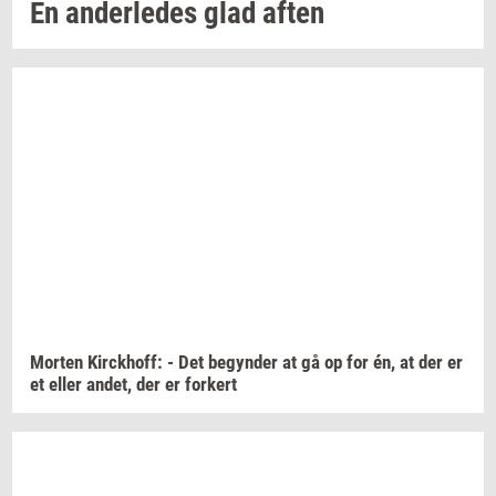
En
an­der­le­des
glad aften
Mor­ten
Kirck­hoff:
- Det
be­gyn­der
at gå op for én, at der er
et eller
andet,
der er
for­kert