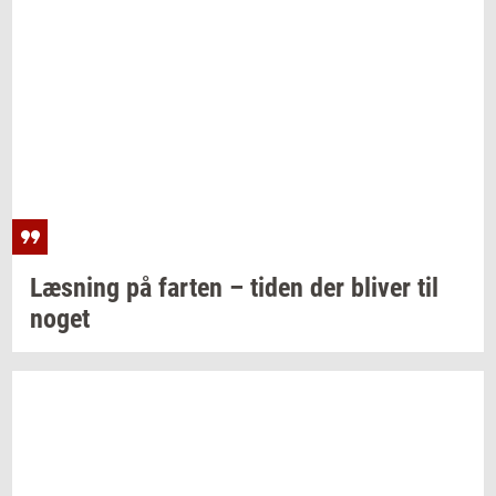
Læs­ning
på
far­ten
– tiden der
bli­ver
til
noget