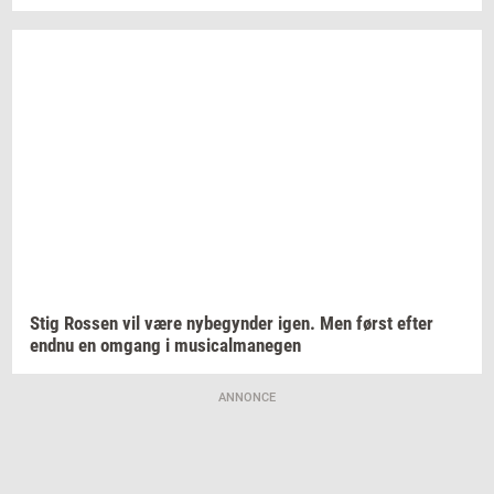
Stig
Ros­sen
vil være
ny­be­gyn­der
igen. Men først efter
endnu en
om­gang
i
mu­si­cal­ma­ne­gen
ANNONCE