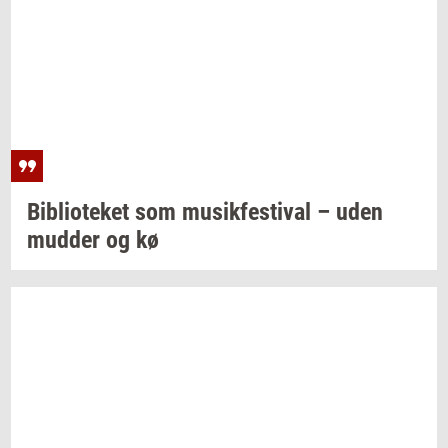
Bi­bli­o­te­ket
som
mu­sik­festi­val
– uden
mud­der
og kø