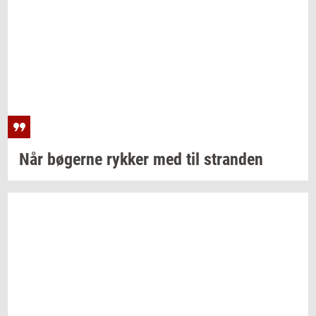
Når
bø­ger­ne
ryk­ker
med til
stran­den