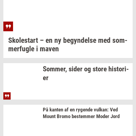
Sko­lestart
– en ny
be­gyn­del­se
med
som­
mer­fug­le
i maven
Som­mer,
sider og store
hi­sto­ri­
er
På
kan­ten
af en
ry­gen­de
vulkan:
Ved
Mount Bromo
be­stem­mer
Moder Jord