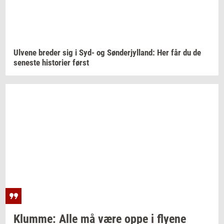
Ul­ve­ne
bre­der
sig i Syd- og
Søn­derjyl­land:
Her får du de
se­ne­ste
hi­sto­ri­er
først
Klum­me:
Alle må være oppe i
fly­e­ne