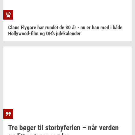
Claus
Fly­ga­re
har
run­det
de 80 år - nu er han med i både
Hollywood-​film
og DR’s
ju­le­ka­len­der
Tre bøger til
stor­by­fe­ri­en
– når
ver­den