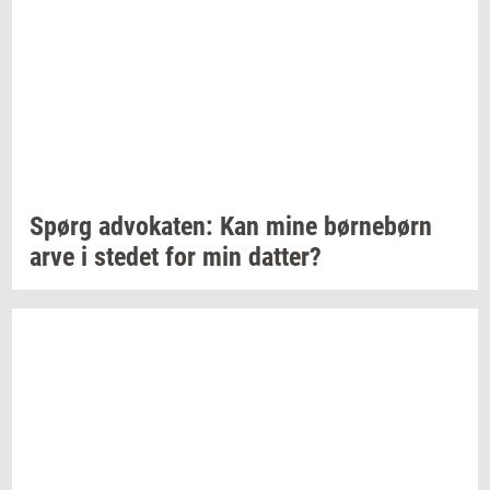
Spørg
ad­vo­ka­ten:
Kan mine
bør­ne­børn
arve i
ste­det
for min
dat­ter?