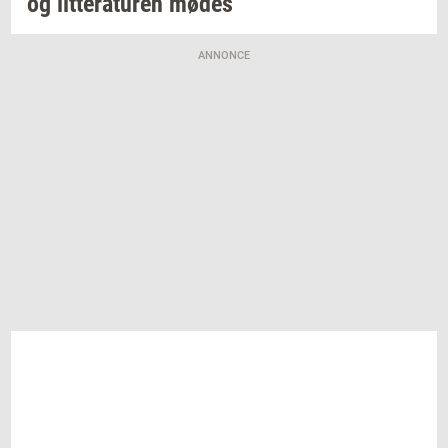
og
lit­te­ra­tu­ren
mødes
ANNONCE