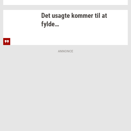
Det
us­ag­te
kom­mer
til at
fylde…
ANNONCE