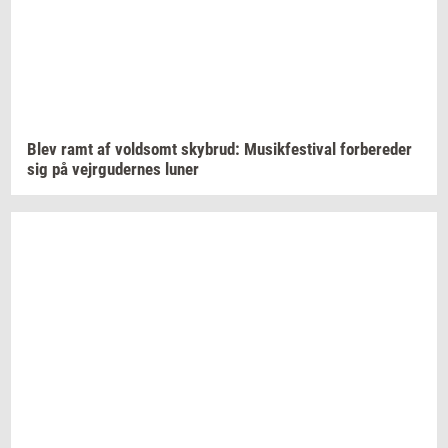
Blev ramt af
vold­somt
sky­brud:
Mu­sik­festi­val
for­be­re­der
sig på
vej­r­g­u­der­nes
luner