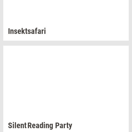
In­sekt­s­a­fa­ri
Si­lent Re­a­ding
Party