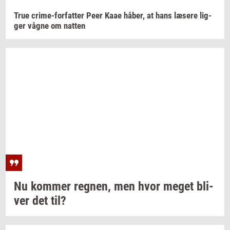
True
crime-​forfatter
Peer Kaae
håber,
at hans
læ­se­re
lig­
ger
vågne om
nat­ten
Nu
kom­mer
reg­nen,
men hvor meget
bli­
ver
det til?