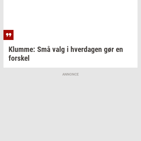
Klum­me:
Små valg i
hver­da­gen
gør en
for­skel
ANNONCE