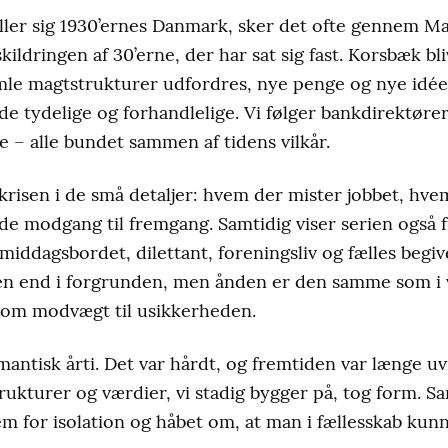
ller sig 1930’ernes Danmark, sker det ofte gennem
Ma
kildringen af 30’erne, der har sat sig fast. Korsbæk bli
le magtstrukturer udfordres, nye penge og nye idée
både tydelige og forhandlelige. Vi følger bankdirektør
e – alle bundet sammen af tidens vilkår.
isen i de små detaljer: hvem der mister jobbet, hve
e modgang til fremgang. Samtidig viser serien også f
 middagsbordet, dilettant, foreningsliv og fælles begi
en end i forgrunden, men ånden er den samme som i 
som modvægt til usikkerheden.
mantisk årti. Det var hårdt, og fremtiden var længe u
trukturer og værdier, vi stadig bygger på, tog form. S
frem for isolation og håbet om, at man i fællesskab 