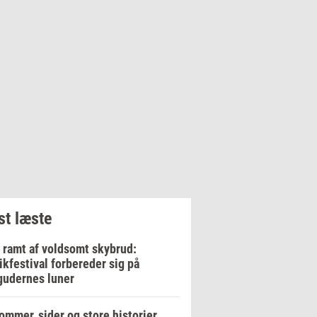
t læste
 ramt af voldsomt skybrud:
kfestival forbereder sig på
gudernes luner
ommer, sider og store historier