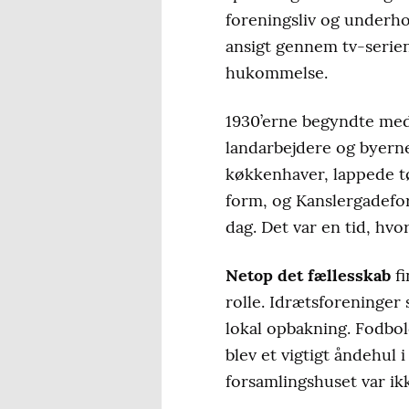
foreningsliv og underhol
ansigt gennem tv-serie
hukommelse.
1930’erne begyndte med 
landarbejdere og byern
køkkenhaver, lappede tø
form, og Kanslergadefor
dag. Det var en tid, h
Netop det fællesskab
fi
rolle. Idrætsforeninger 
lokal opbakning. Fodbol
blev et vigtigt åndehul 
forsamlingshuset var ik