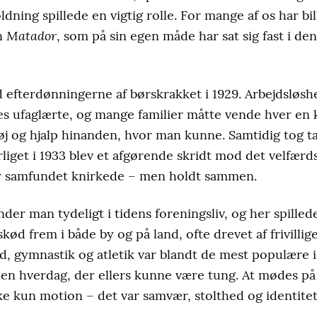
dning spillede en vigtig rolle. For mange af os har bil
Matador
n
, som på sin egen måde har sat sig fast i den
efterdønningerne af børskrakket i 1929. Arbejdsløshe
es ufaglærte, og mange familier måtte vende hver en
j og hjalp hinanden, hvor man kunne. Samtidig tog t
liget i 1933 blev et afgørende skridt mod det velfærd
vor samfundet knirkede – men holdt sammen.
nder man tydeligt i tidens foreningsliv, og her spille
skød frem i både by og på land, ofte drevet af frivill
d, gymnastik og atletik var blandt de mest populære 
i en hverdag, der ellers kunne være tung. At mødes på 
ke kun motion – det var samvær, stolthed og identitet