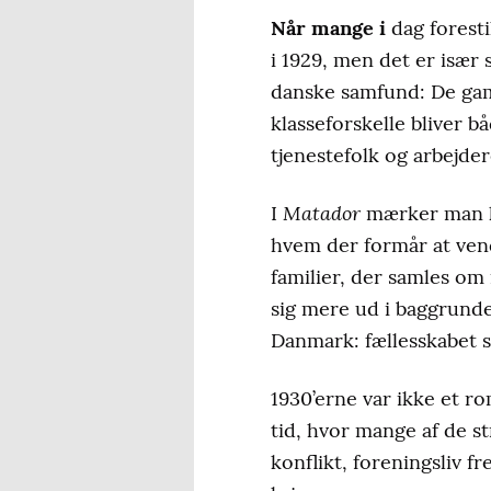
Når mange i
dag foresti
i 1929, men det er især s
danske samfund: De gam
klasseforskelle bliver 
tjenestefolk og arbejder
Matador
I
mærker man kr
hvem der formår at vend
familier, der samles om
sig mere ud i baggrund
Danmark: fællesskabet 
1930’erne var ikke et ro
tid, hvor mange af de s
konflikt, foreningsliv 