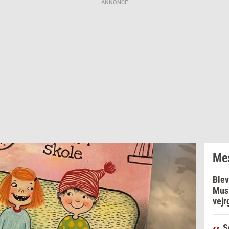
ANNONCE
Mes
Blev
Musi
vejr
S