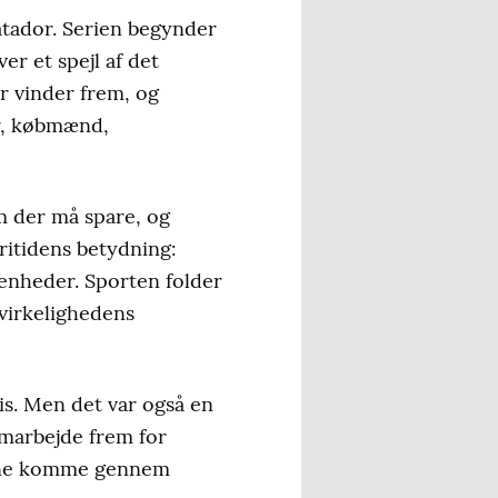
tador
. Serien begynder
ver et spejl af det
r vinder frem, og
er, købmænd,
m der må spare, og
ritidens betydning:
venheder. Sporten folder
virkelighedens
vis. Men det var også en
amarbejde frem for
kunne komme gennem