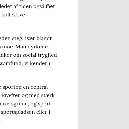
ledet af tiden også fået
 kollektive
den steg, især blandt
 krone. Man dyrkede
anker om social tryghed
ssamfund, vi kender i
de sporten en central
ige kræfter og med stærk
idrætsgrene, og sport
sportspladsen eller i
.