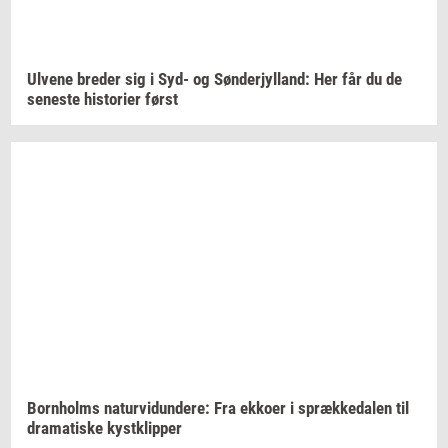
Ul­ve­ne
bre­der
sig i Syd- og
Søn­derjyl­land:
Her får du de
se­ne­ste
hi­sto­ri­er
først
Born­holms
na­tur­vi­dun­de­re:
Fra
ek­ko­er
i
spræk­ke­da­len
til
dra­ma­ti­ske
kyst­klip­per