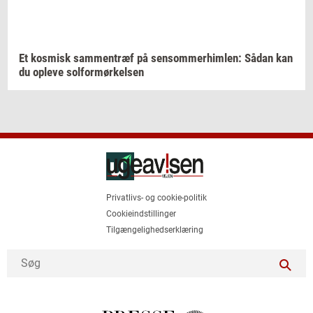
Et
kos­misk
sam­men­træf
på
sen­som­mer­him­len:
Sådan kan
du
op­le­ve
sol­for­mør­kel­sen
Privatlivs- og cookie-politik
Cookieindstillinger
Tilgængelighedserklæring