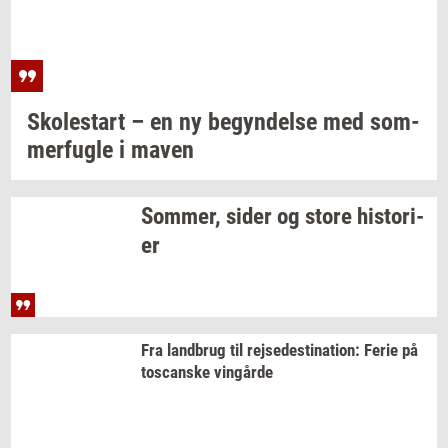
Sko­lestart
– en ny
be­gyn­del­se
med
som­
mer­fug­le
i maven
Som­mer,
sider og store
hi­sto­ri­
er
Fra
land­brug
til
rej­se­desti­na­tion:
Ferie på
toscan­ske
vin­går­de