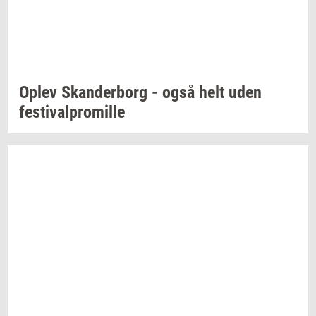
Oplev
Skan­der­borg
- også helt uden
festi­val­pro­mil­le