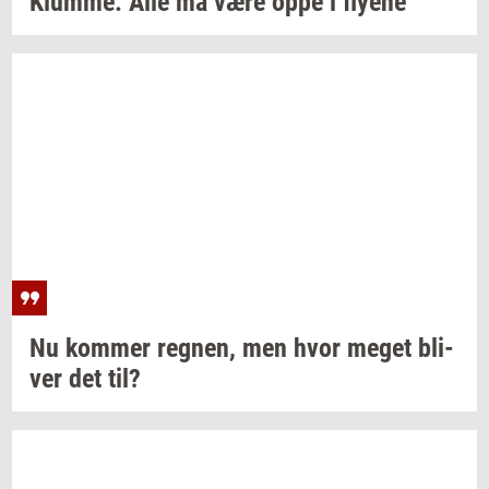
Klum­me:
Alle må være oppe i
fly­e­ne
Nu
kom­mer
reg­nen,
men hvor meget
bli­
ver
det til?