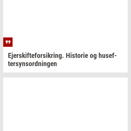
Ejer­skif­te­for­sik­ring.
Hi­sto­rie
og
hu­s­ef­
ter­syns­ord­nin­gen