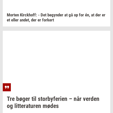
Mor­ten
Kirck­hoff:
- Det
be­gyn­der
at gå op for én, at der er
et eller
andet,
der er
for­kert
Tre bøger til
stor­by­fe­ri­en
– når
ver­den
og
lit­te­ra­tu­ren
mødes