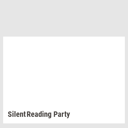
Si­lent Re­a­ding
Party