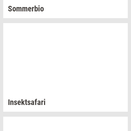
Som­mer­bio
In­sekt­s­a­fa­ri