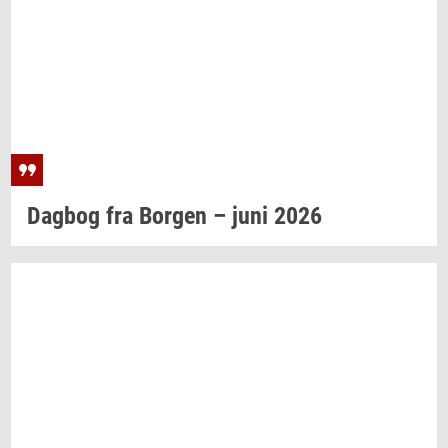
Dag­bog
fra
Bor­gen
– juni 2026