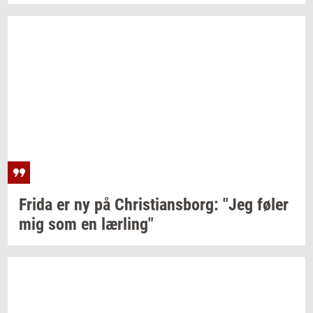
Frida er ny på
Chri­sti­ans­borg:
"Jeg føler
mig som en
lær­ling"