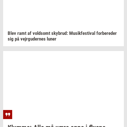
Blev ramt af
vold­somt
sky­brud:
Mu­sik­festi­val
for­be­re­der
sig på
vej­r­g­u­der­nes
luner