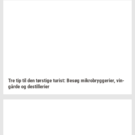
Tre tip til den
tørsti­ge
turist:
Besøg
mi­kro­bryg­ge­ri­er,
vin­
går­de
og
destil­le­ri­er