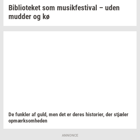
Bi­bli­o­te­ket
som
mu­sik­festi­val
– uden
mud­der
og kø
De
funk­ler
af guld, men det er deres
hi­sto­ri­er,
der
stjæ­ler
op­mærk­som­he­den
ANNONCE