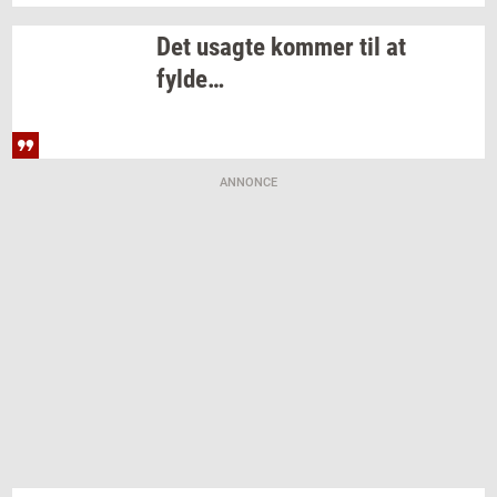
Det
us­ag­te
kom­mer
til at
fylde…
ANNONCE