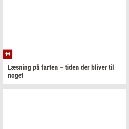
Læs­ning
på
far­ten
– tiden der
bli­ver
til
noget