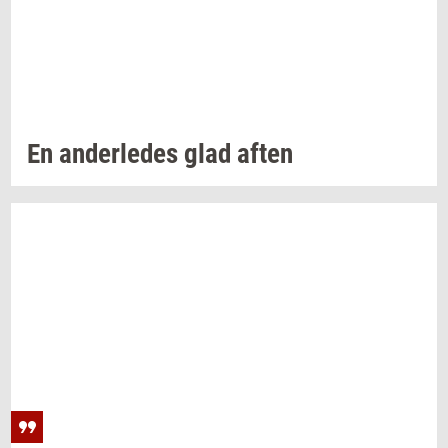
En
an­der­le­des
glad aften