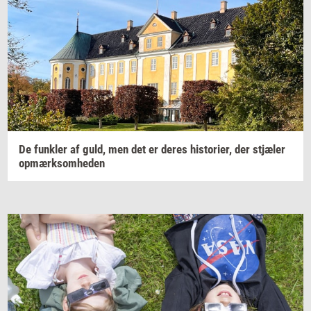
De
funk­ler
af guld, men det er deres
hi­sto­ri­er,
der
stjæ­ler
op­mærk­som­he­den