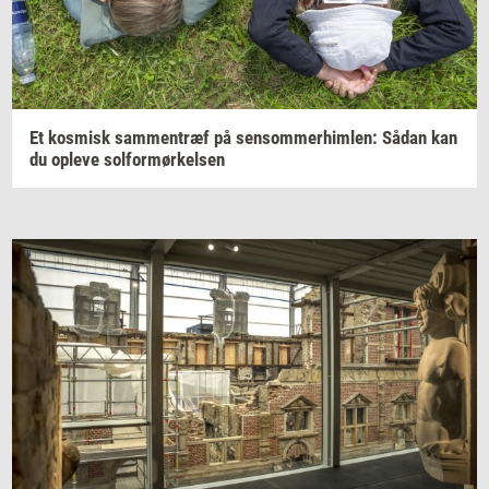
Et
kos­misk
sam­men­træf
på
sen­som­mer­him­len:
Sådan kan
du
op­le­ve
sol­for­mør­kel­sen