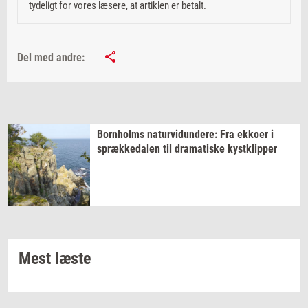
tydeligt for vores læsere, at artiklen er betalt.
Del med andre:
Born­holms
na­tur­vi­dun­de­re:
Fra
ek­ko­er
i
spræk­ke­da­len
til
dra­ma­ti­ske
kyst­klip­per
Mest læste