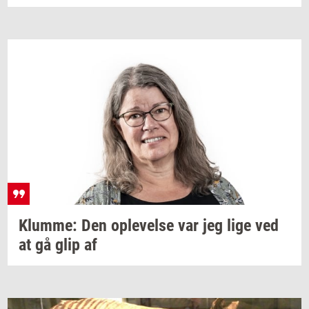
Klum­me:
Den
op­le­vel­se
var jeg lige ved
at gå glip af