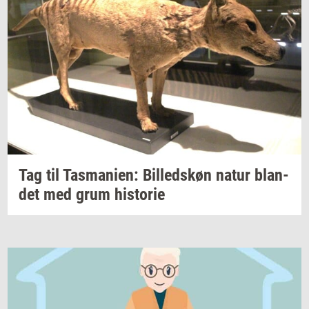
Tag til
Tas­ma­ni­en:
Bil­leds­køn
natur
blan­
det
med grum
hi­sto­rie