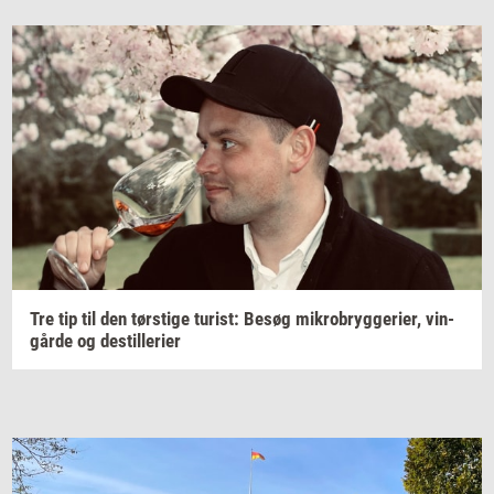
Tre tip til den
tørsti­ge
turist:
Besøg
mi­kro­bryg­ge­ri­er,
vin­
går­de
og
destil­le­ri­er