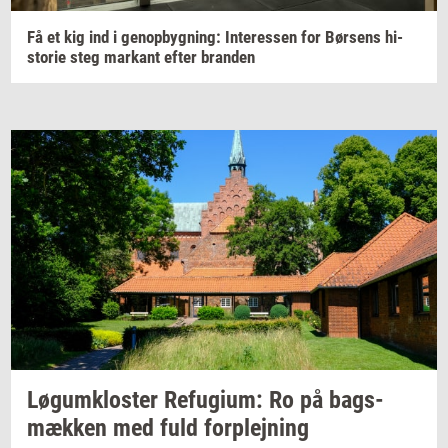
Få et kig ind i
genop­byg­ning:
In­ter­es­sen
for
Bør­sens
hi­
sto­rie
steg
mar­kant
efter
bran­den
Løgum­klo­ster
Re­fu­gi­um:
Ro på
bags­
mæk­ken
med fuld
for­plej­ning