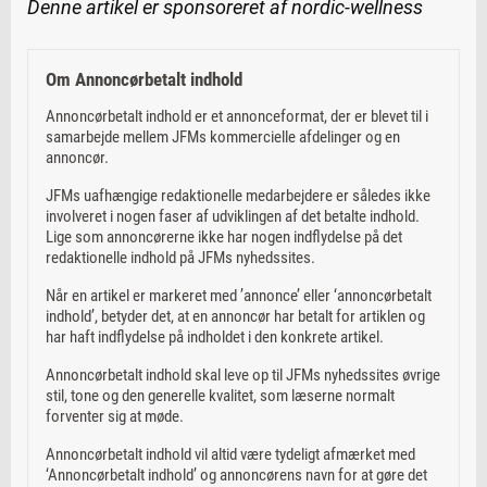
Denne artikel er sponsoreret af nordic-wellness
Om Annoncørbetalt indhold
Annoncørbetalt indhold er et annonceformat, der er blevet til i
samarbejde mellem JFMs kommercielle afdelinger og en
annoncør.
JFMs uafhængige redaktionelle medarbejdere er således ikke
involveret i nogen faser af udviklingen af det betalte indhold.
Lige som annoncørerne ikke har nogen indflydelse på det
redaktionelle indhold på JFMs nyhedssites.
Når en artikel er markeret med ’annonce’ eller ‘annoncørbetalt
indhold’, betyder det, at en annoncør har betalt for artiklen og
har haft indflydelse på indholdet i den konkrete artikel.
Annoncørbetalt indhold skal leve op til JFMs nyhedssites øvrige
stil, tone og den generelle kvalitet, som læserne normalt
forventer sig at møde.
Annoncørbetalt indhold vil altid være tydeligt afmærket med
‘Annoncørbetalt indhold’ og annoncørens navn for at gøre det