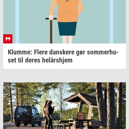
Klum­me: Flere
dan­ske­re
gør
som­mer­hu­
set
til deres
helårs­hjem