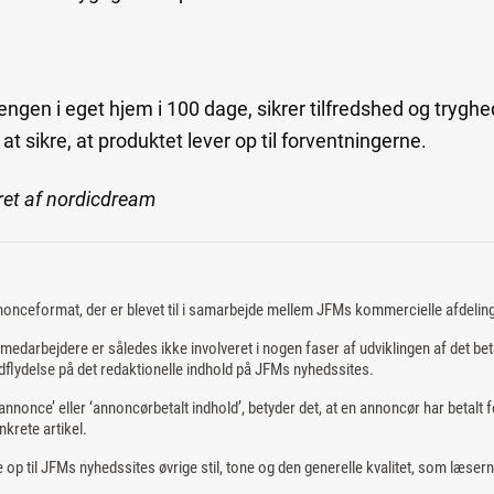
engen i eget hjem i 100 dage, sikrer tilfredshed og trygh
t at sikre, at produktet lever op til forventningerne.
ret af nordicdream
nonceformat, der er blevet til i samarbejde mellem JFMs kommercielle afdelin
edarbejdere er således ikke involveret i nogen faser af udviklingen af det bet
flydelse på det redaktionelle indhold på JFMs nyhedssites.
nnonce’ eller ‘annoncørbetalt indhold’, betyder det, at en annoncør har betalt f
nkrete artikel.
 op til JFMs nyhedssites øvrige stil, tone og den generelle kvalitet, som læsern