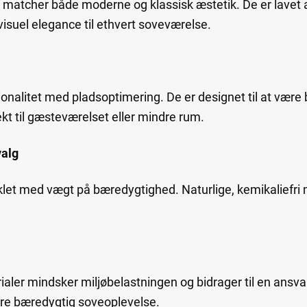
r matcher både moderne og klassisk æstetik. De er lavet a
n visuel elegance til ethvert soveværelse.
onalitet med pladsoptimering. De er designet til at vær
kt til gæsteværelset eller mindre rum.
valg
klet med vægt på bæredygtighed. Naturlige, kemikaliefri m
ialer mindsker miljøbelastningen og bidrager til en ansva
re bæredygtig soveoplevelse.