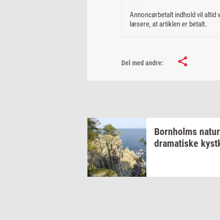
Annoncørbetalt indhold vil altid
læsere, at artiklen er betalt.
Del med andre:
Born­holms
na­tur
dra­ma­ti­ske
kyst­