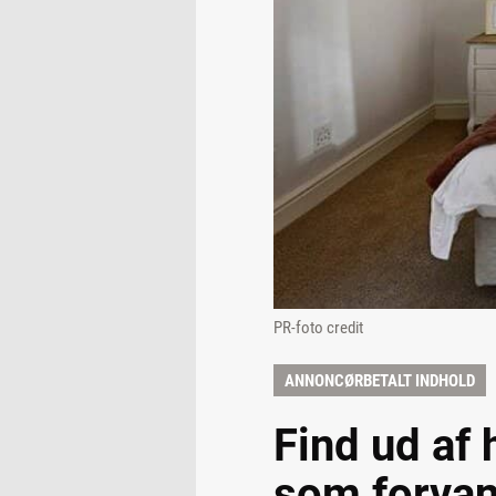
PR-foto credit
ANNONCØRBETALT INDHOLD
Find ud af 
som forvan