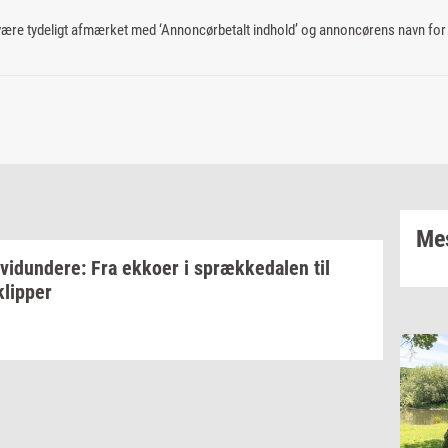
 være tydeligt afmærket med ‘Annoncørbetalt indhold’ og annoncørens navn for a
Mes
­vi­dun­de­re:
Fra
ek­ko­er
i
spræk­ke­da­len
til
klip­per