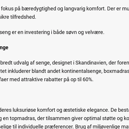
fokus på bæredygtighed og langvarig komfort. Der er mul
ikre tilfredshed.
sseng er en investering i både søvn og velvære.
enge
bredt udvalg af senge, designet i Skandinavien, der foren
et inkluderer blandt andet kontinentalsenge, boxmadras
r med attraktive rabatter på op til 60%.
deres luksuriøse komfort og æstetiske elegance. De bestå
en topmadras, der tilsammen giver optimal støtte og ko
lige til individuelle præferencer. Brug af miljøvenlige mat