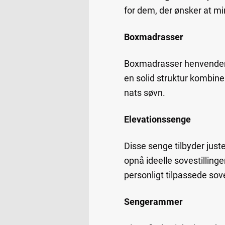
for dem, der ønsker at mi
Boxmadrasser
Boxmadrasser henvender si
en solid struktur kombine
nats søvn.
Elevationssenge
Disse senge tilbyder just
opnå ideelle sovestilling
personligt tilpassede so
Sengerammer