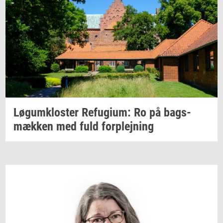
Løgum­klo­ster
Re­fu­gi­um:
Ro på
bags­
mæk­ken
med fuld
for­plej­ning