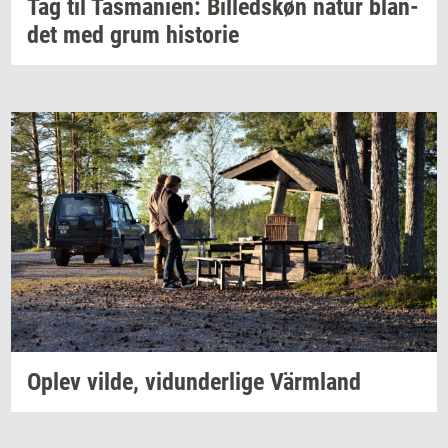
Tag til
Tas­ma­ni­en:
Bil­leds­køn
natur
blan­
det
med grum
hi­sto­rie
Oplev
vilde,
vi­dun­der­li­ge
Värmland