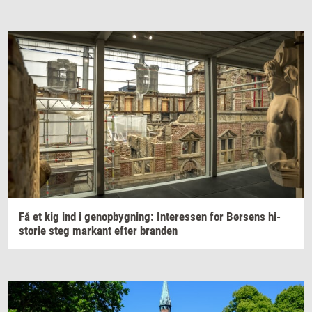
Få et kig ind i
genop­byg­ning:
In­ter­es­sen
for
Bør­sens
hi­
sto­rie
steg
mar­kant
efter
bran­den