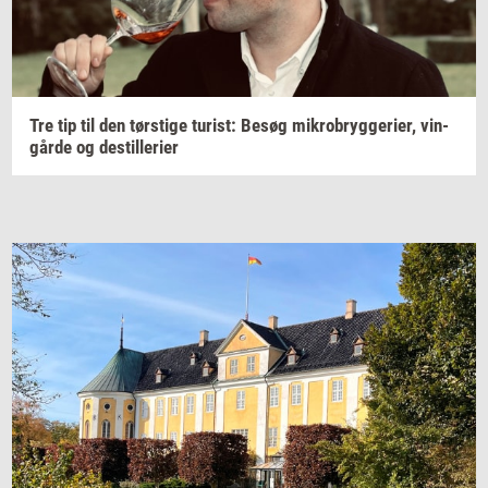
Tre tip til den
tørsti­ge
turist:
Besøg
mi­kro­bryg­ge­ri­er,
vin­
går­de
og
destil­le­ri­er