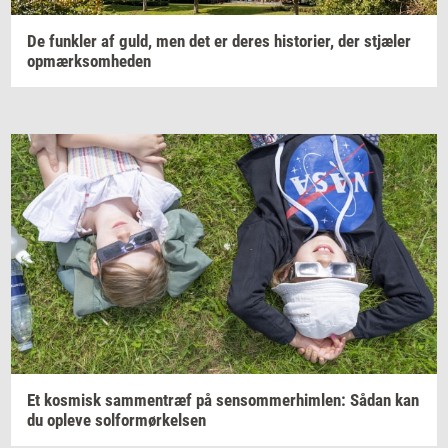
De
funk­ler
af guld, men det er deres
hi­sto­ri­er,
der
stjæ­ler
op­mærk­som­he­den
Et
kos­misk
sam­men­træf
på
sen­som­mer­him­len:
Sådan kan
du
op­le­ve
sol­for­mør­kel­sen