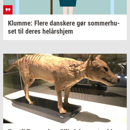
Klum­me: Flere
dan­ske­re
gør
som­mer­hu­
set
til deres
helårs­hjem