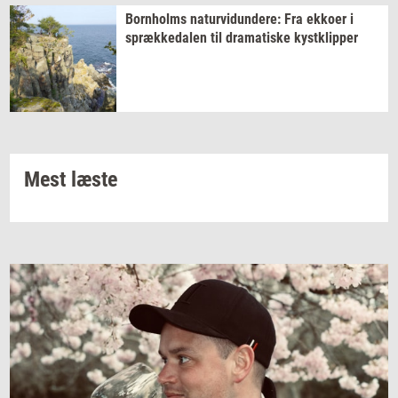
Born­holms
na­tur­vi­dun­de­re:
Fra
ek­ko­er
i
spræk­ke­da­len
til
dra­ma­ti­ske
kyst­klip­per
Mest læste