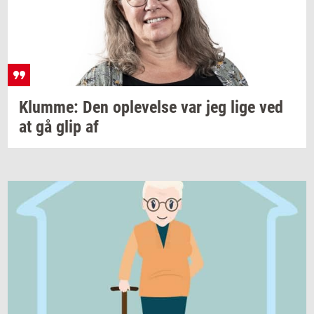
Klum­me:
Den
op­le­vel­se
var jeg lige ved
at gå glip af