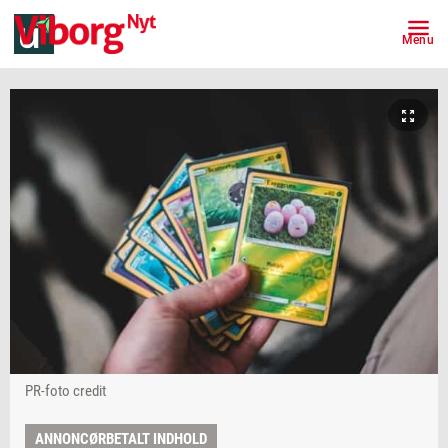
Menu
PR-foto credit
ANNONCØRBETALT INDHOLD