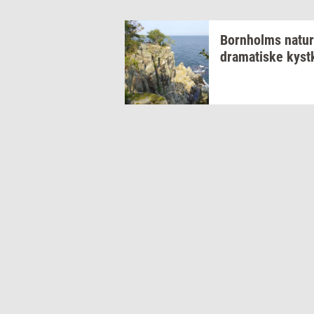
Born­holms
na­tur
dra­ma­ti­ske
kyst­