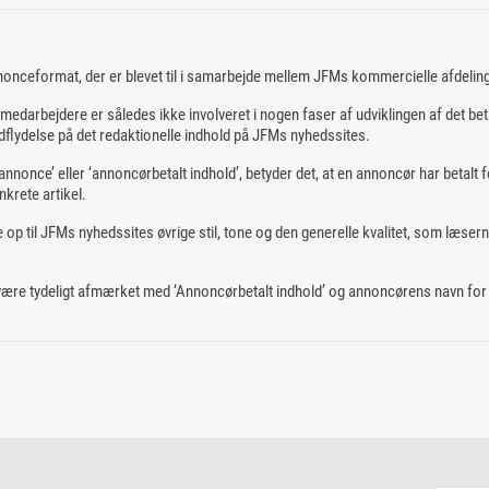
nonceformat, der er blevet til i samarbejde mellem JFMs kommercielle afdelin
edarbejdere er således ikke involveret i nogen faser af udviklingen af det bet
flydelse på det redaktionelle indhold på JFMs nyhedssites.
nnonce’ eller ‘annoncørbetalt indhold’, betyder det, at en annoncør har betalt f
nkrete artikel.
 op til JFMs nyhedssites øvrige stil, tone og den generelle kvalitet, som læsern
 være tydeligt afmærket med ‘Annoncørbetalt indhold’ og annoncørens navn for a