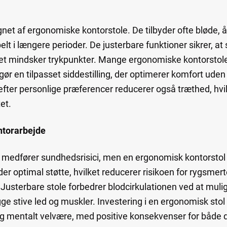
ignet af ergonomiske kontorstole. De tilbyder ofte bløde, 
 i længere perioder. De justerbare funktioner sikrer, at s
ket mindsker trykpunkter. Mange ergonomiske kontorstol
ør en tilpasset siddestilling, der optimerer komfort ud
n efter personlige præferencer reducerer også træthed, hvi
et.
ntorarbejde
 medfører sundhedsrisici, men en ergonomisk kontorstol
er optimal støtte, hvilket reducerer risikoen for rygsmert
Justerbare stole forbedrer blodcirkulationen ved at muli
gge stive led og muskler. Investering i en ergonomisk sto
g mentalt velvære, med positive konsekvenser for både de