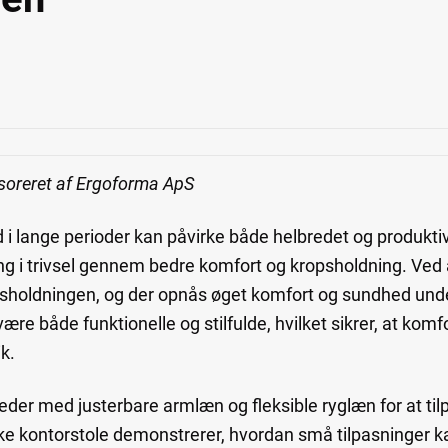
soreret af Ergoforma ApS
d i lange perioder kan påvirke både helbredet og produkti
ing i trivsel gennem bedre komfort og kropsholdning. Ve
psholdningen, og der opnås øget komfort og sundhed unde
være både funktionelle og stilfulde, hvilket sikrer, at komf
k.
er med justerbare armlæn og fleksible ryglæn for at tilp
e kontorstole demonstrerer, hvordan små tilpasninger k