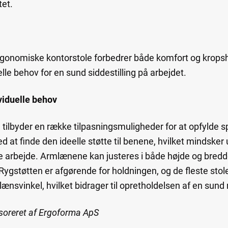
tet.
rgonomiske kontorstole forbedrer både komfort og kropsho
e behov for en sund siddestilling på arbejdet.
viduelle behov
tilbyder en række tilpasningsmuligheder for at opfylde sp
at finde den ideelle støtte til benene, hvilket mindske
arbejde. Armlænene kan justeres i både højde og bredde,
Rygstøtten er afgørende for holdningen, og de fleste stol
lænsvinkel, hvilket bidrager til opretholdelsen af en sund
soreret af Ergoforma ApS