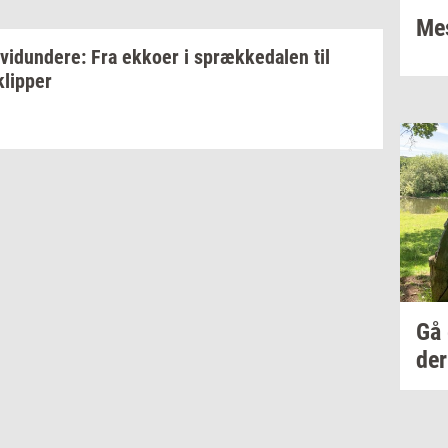
Mes
­vi­dun­de­re:
Fra
ek­ko­er
i
spræk­ke­da­len
til
klip­per
Gå
der