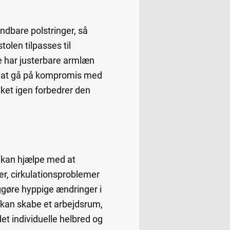
åndbare polstringer, så
tolen tilpasses til
e har justerbare armlæn
en at gå på kompromis med
lket igen forbedrer den
 kan hjælpe med at
er, cirkulationsproblemer
ggøre hyppige ændringer i
l kan skabe et arbejdsrum,
t individuelle helbred og