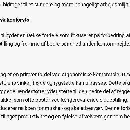
l bidrager til et sundere og mere behageligt arbejdsmiljø.
sk kontorstol
tilbyder en række fordele som fokuserer på forbedring af
stilling og fremme af bedre sundhed under kontorarbejde
ng er en primær fordel ved ergonomiske kontorstole. Dis
tolens vinkel, højde og rygstøtte kan tilpasses. Dette sikr
byggede lændestøtter yder støtte til den nedre del af rygg
akke, som ofte opstår ved længerevarende siddestilling. 
ducerer risikoen for muskel- og skeletbesvær. Denne forb
til øget produktivitet og en følelse af velvære gennem h