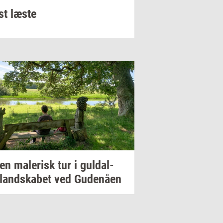
t læste
 en
ma­le­risk
tur i
gul­dal­
­land­ska­bet
ved
Gu­denå­en