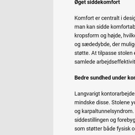
Øget siddekomfort
Komfort er centralt i des
man kan sidde komfortabelt
kropsform og højde, hvil
og sædedybde, der muligg
støtte. At tilpasse stole
samlede arbejdseffektivit
Bedre sundhed under ko
Langvarigt kontorarbejde
mindske disse. Stolene yd
og karpaltunnelsyndrom. 
siddestillingen og foreby
som støtter både fysisk o