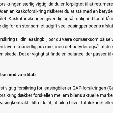
rsikringen særlig vigtig, da du er forpligtet til at returner
den en kaskoforsikring risikerer du at stå med en betydeli
jålet. Kaskoforsikringen giver dig også mulighed for at få
e dig for en stor samlet udgift ved leasingperiodens afslu
sikring til din leasingbil, bør du være opmærksom på selv
i en lavere månedlig præmie, men det betyder også, at du 
n skade. Det er vigtigt at finde en balance, der passer til
else mod værditab
st vigtig forsikring for leasingbiler er GAP-forsikringen 
forsikring dækker forskellen mellem bilens aktuelle mark
singkontrakt i tilfælde af, at bilen bliver totalskadet eller