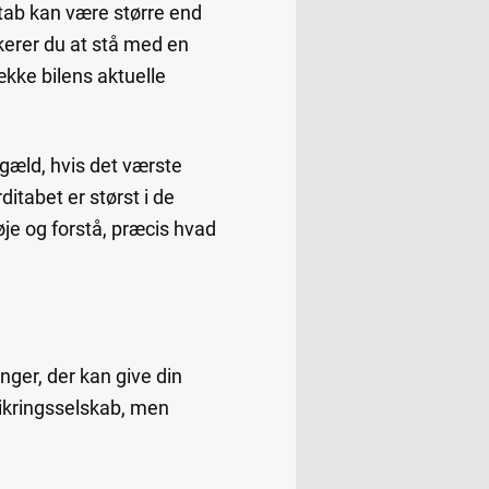
ditab kan være større end
kerer du at stå med en
ække bilens aktuelle
 gæld, hvis det værste
ditabet er størst i de
øje og forstå, præcis hvad
nger, der kan give din
rsikringsselskab, men