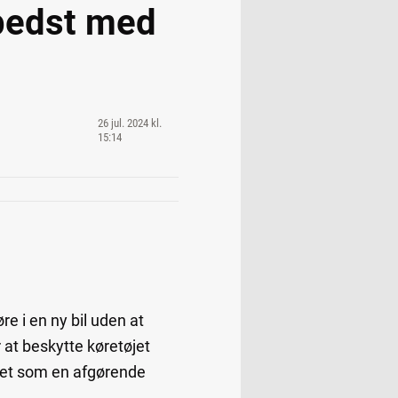
 bedst med
26 jul. 2024 kl.
15:14
e i en ny bil uden at
 at beskytte køretøjet
ledet som en afgørende