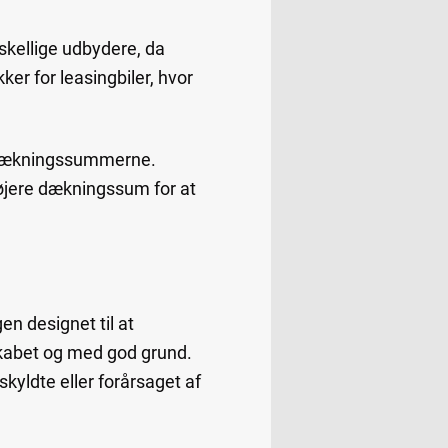
skellige udbydere, da
er for leasingbiler, hvor
å dækningssummerne.
øjere dækningssum for at
n designet til at
lskabet og med god grund.
kyldte eller forårsaget af