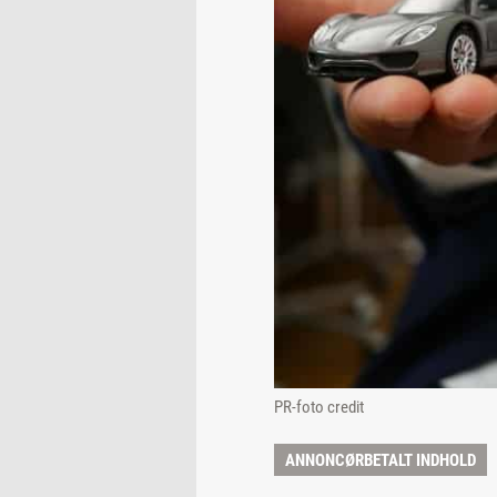
PR-foto credit
ANNONCØRBETALT INDHOLD