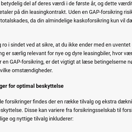
 betydelig del af deres værdi i de første år, og dette vær
taler på din leasingkontrakt. Uden en GAP-forsikring risi
 totalskades, da din almindelige kaskoforsikring kun vil d
 ro i sindet ved at sikre, at du ikke ender med en uventet
ng er særlig relevant for nye og dyre leasingbiler, hvor vær
r en GAP-forsikring, er det vigtigt at læse betingelserne n
hvilke omstændigheder.
ger for optimal beskyttelse
forsikringer findes der en række tilvalg og ekstra dækni
kyttelse. Disse kan variere fra forsikringsselskab til fo
ge og nyttige tilvalg inkluderer: