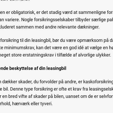
n er obligatorisk, er det stadig værd at sammenligne for
 variere. Nogle forsikringsselskaber tilbyder særlige pakk
inkluderet sammen med andre relevante dækninger.
forsikring til din leasingbil, bør du være opmærksom p
e minimumskrav, kan det være en god idé at vælge en h
eget store erstatningskrav i tilfælde af alvorlige ulykker.
nde beskyttelse af din leasingbil
dækker skader, du forvolder på andre, er kaskoforsikringe
e bil. Denne type forsikring er ofte et krav fra leasingse
en bred vifte af skader på bilen, uanset om de er selvfors
rhold, hærværk eller tyveri.