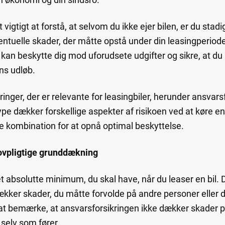
t vigtigt at forstå, at selvom du ikke ejer bilen, er du stad
entuelle skader, der måtte opstå under din leasingperio
bil kan beskytte dig mod uforudsete udgifter og sikre, at du
ns udløb.
ikringer, der er relevante for leasingbiler, herunder ansvars
pe dækker forskellige aspekter af risikoen ved at køre en 
ige kombination for at opnå optimal beskyttelse.
lovpligtige grunddækning
t absolutte minimum, du skal have, når du leaser en bil. 
dækker skader, du måtte forvolde på andre personer elle
gt at bemærke, at ansvarsforsikringen ikke dækker skader p
 selv som fører.