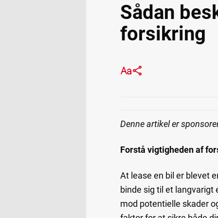
Sådan besk
forsikring
Denne artikel er sponsore
Forstå vigtigheden af fors
At lease en bil er blevet
binde sig til et langvarig
mod potentielle skader og
faktor for at sikre både d