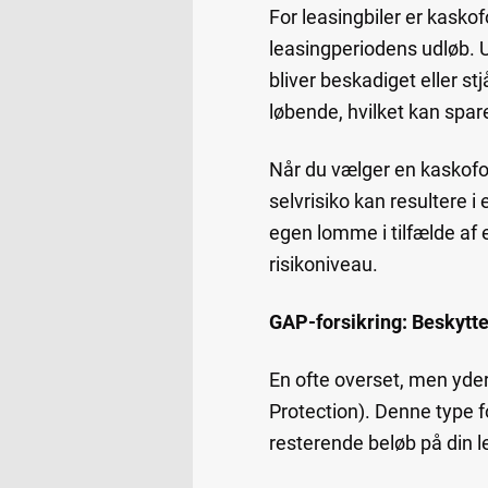
For leasingbiler er kaskofo
leasingperiodens udløb. U
bliver beskadiget eller st
løbende, hvilket kan spar
Når du vælger en kaskofor
selvrisiko kan resultere 
egen lomme i tilfælde af e
risikoniveau.
GAP-forsikring: Beskytt
En ofte overset, men yder
Protection). Denne type 
resterende beløb på din lea