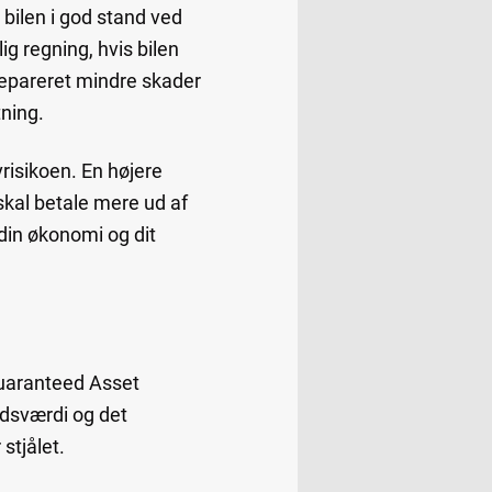
e bilen i god stand ved
g regning, hvis bilen
 repareret mindre skader
tning.
risikoen. En højere
skal betale mere ud af
 din økonomi og dit
(Guaranteed Asset
edsværdi og det
 stjålet.