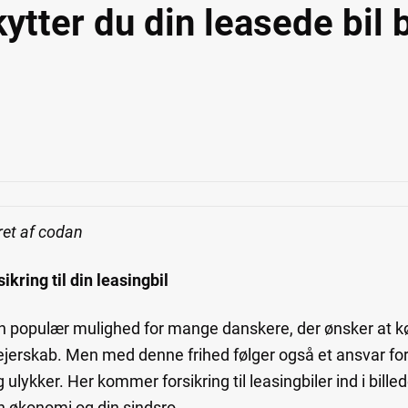
ytter du din leasede bil
ret af codan
ikring til din leasingbil
 en populær mulighed for mange danskere, der ønsker at kør
t ejerskab. Men med denne frihed følger også et ansvar for
 ulykker. Her kommer forsikring til leasingbiler ind i bil
in økonomi og din sindsro.