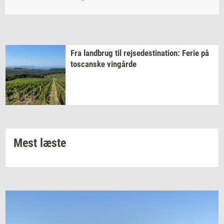
Fra
land­brug
til
rej­se­desti­na­tion:
Ferie på
toscan­ske
vin­går­de
Mest læste