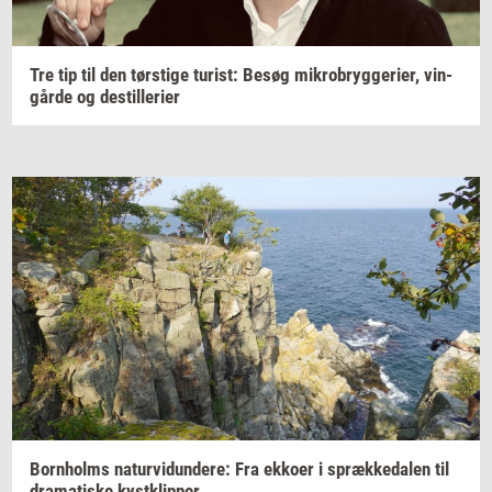
Tre tip til den
tørsti­ge
turist:
Besøg
mi­kro­bryg­ge­ri­er,
vin­
går­de
og
destil­le­ri­er
Born­holms
na­tur­vi­dun­de­re:
Fra
ek­ko­er
i
spræk­ke­da­len
til
dra­ma­ti­ske
kyst­klip­per