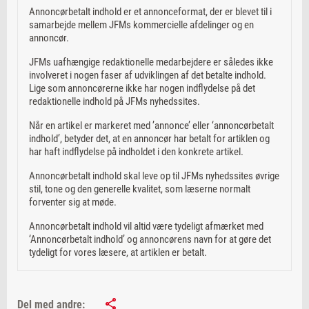
Annoncørbetalt indhold er et annonceformat, der er blevet til i
samarbejde mellem JFMs kommercielle afdelinger og en
annoncør.
JFMs uafhængige redaktionelle medarbejdere er således ikke
involveret i nogen faser af udviklingen af det betalte indhold.
Lige som annoncørerne ikke har nogen indflydelse på det
redaktionelle indhold på JFMs nyhedssites.
Når en artikel er markeret med ’annonce’ eller ‘annoncørbetalt
indhold’, betyder det, at en annoncør har betalt for artiklen og
har haft indflydelse på indholdet i den konkrete artikel.
Annoncørbetalt indhold skal leve op til JFMs nyhedssites øvrige
stil, tone og den generelle kvalitet, som læserne normalt
forventer sig at møde.
Annoncørbetalt indhold vil altid være tydeligt afmærket med
‘Annoncørbetalt indhold’ og annoncørens navn for at gøre det
tydeligt for vores læsere, at artiklen er betalt.
Del med andre: