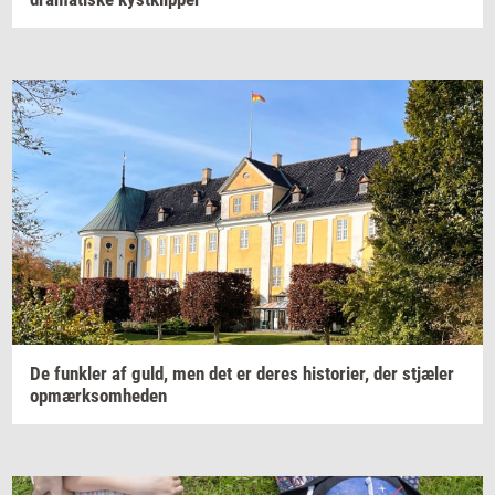
De
funk­ler
af guld, men det er deres
hi­sto­ri­er,
der
stjæ­ler
op­mærk­som­he­den