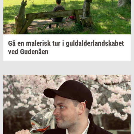
Gå en
ma­le­risk
tur i
gul­dal­der­land­ska­bet
ved
Gu­denå­en