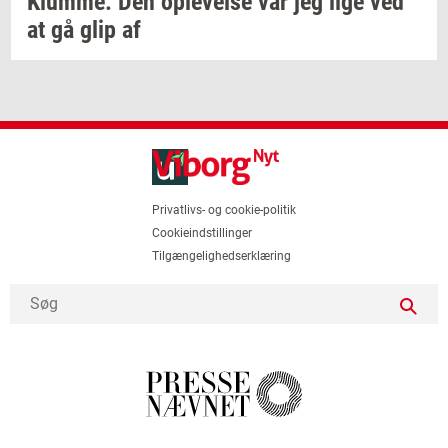
Klum­me:
Den
op­le­vel­se
var jeg lige ved
at gå glip af
Privatlivs- og cookie-politik
Cookieindstillinger
Tilgængelighedserklæring