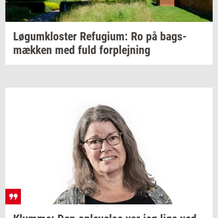
Løgum­klo­ster
Re­fu­gi­um:
Ro på
bags­
mæk­ken
med fuld
for­plej­ning