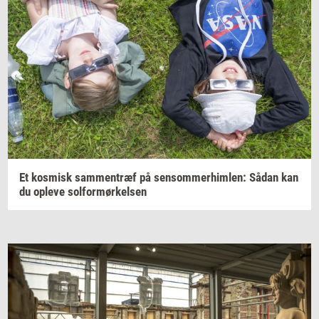
Et
kos­misk
sam­men­træf
på
sen­som­mer­him­len:
Sådan kan
du
op­le­ve
sol­for­mør­kel­sen