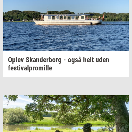
Oplev
Skan­der­borg
- også helt uden
festi­val­pro­mil­le