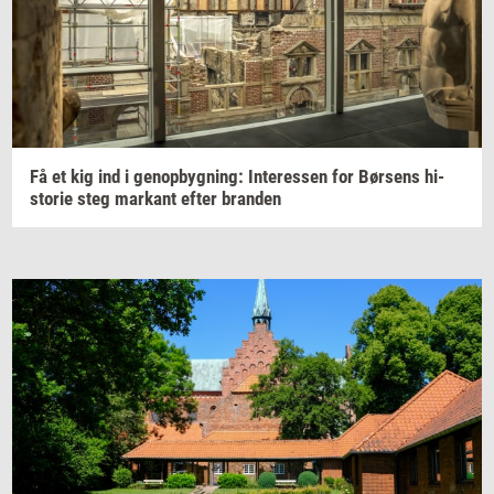
Få et kig ind i
genop­byg­ning:
In­ter­es­sen
for
Bør­sens
hi­
sto­rie
steg
mar­kant
efter
bran­den