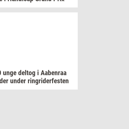
0 unge
delt­og
i
Aa­ben­raa
­der
under
rin­gri­der­fe­sten