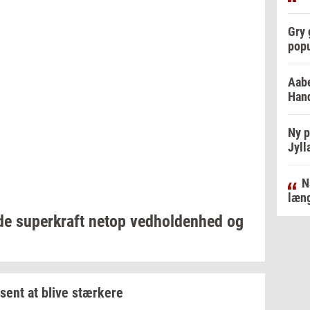
Gry 
popu
Aabe
Hand
Ny p
Jyll
N
læng
de
su­per­kraft
netop
ved­hol­den­hed
og
sent at blive
stær­ke­re