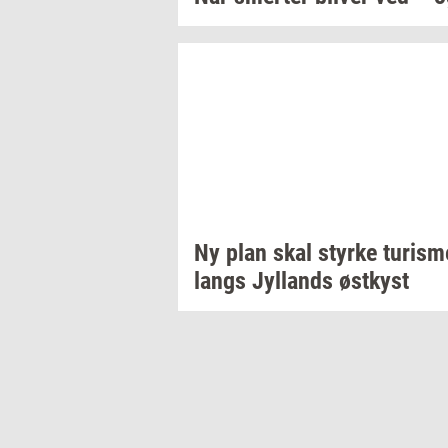
Ny plan skal
styr­ke
turis­
langs
Jyl­lands
øst­kyst