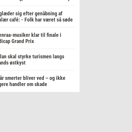
glæder sig efter genåbning af
lær café: - Folk har været så søde
nraa-musiker klar til finale i
icap Grand Prix
lan skal styrke turismen langs
ands østkyst
år smerter bliver ved – og ikke
ere handler om skade