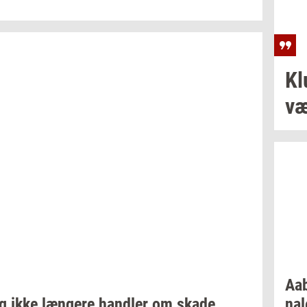
Kl
væ
Aab
g ikke
læn­ge­re
hand­ler
om skade
na­l