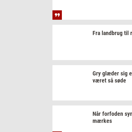
Fra
land­brug
til
Gry
glæ­der
sig e
været så søde
Når
for­fo­den
syn
mær­kes