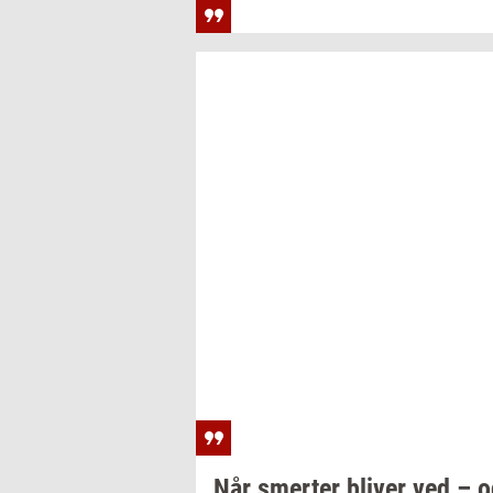
Når
smer­ter
bli­ver
ved – o