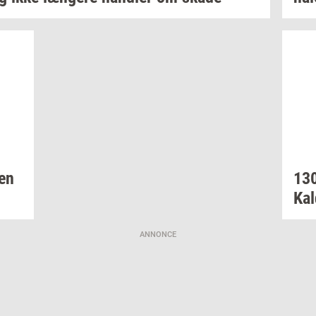
men
13
Kal
ANNONCE