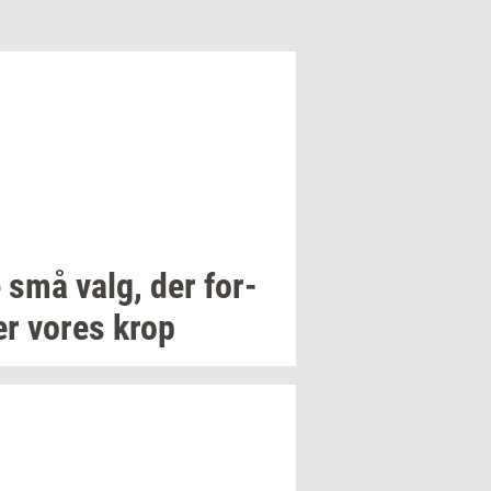
 små valg, der
for­
er
vores krop