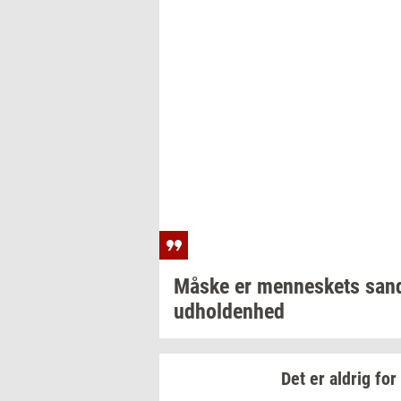
Måske er
men­ne­skets
san
ud­hol­den­hed
Det er
al­drig
for 