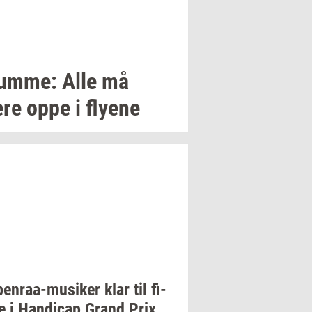
um­me:
Alle må
re oppe i
fly­e­ne
enraa-​musiker
klar til
fi­
e
i
Han­di­cap
Grand Prix