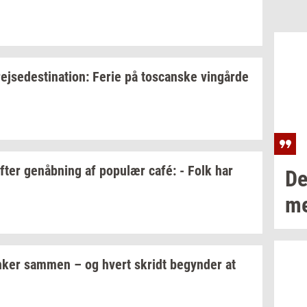
rej­se­desti­na­tion:
Ferie på
toscan­ske
vin­går­de
fter
genåb­ning
af
po­pu­lær
café: - Folk har
De
m
­ker
sam­men
– og hvert
skridt
be­gyn­der
at